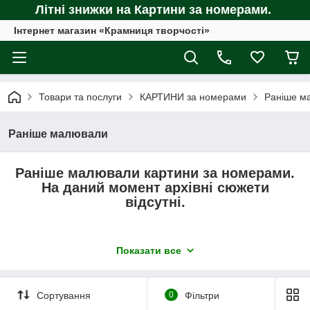
Літні знижки на Картини за номерами.
Інтернет магазин «Крамниця творчості»
Товари та послуги
КАРТИНИ за номерами
Раніше м
Раніше малювали
Раніше малювали картини за номерами.
На даний момент архівні сюжети
відсутні.
Дивіться основні розділи каталогу малювання
Показати все
за номерами:
Живопис за номерами без коробки
Сортування
0
Фільтри
Картини за номерами в коробці