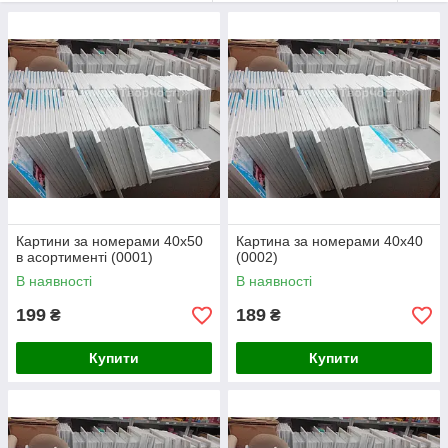
Відправляємо Новою поштою та Укрпоштою у будь-яке місто
на Україні: Харків, Львів, Київ, Івано-Франківськ, Чернівці,
Мукачево, Одеса, Ужгород, Вінниця, Славутич, Дніпро, Южне,
Хмельницький, Тернопіль, Рівне, Запоріжжя, Полтава,
Чернігів, Чернівці, Кам'янець-Подільський, Бориспіль, Суми,
Луцьк, Рівне, Кривий Ріг, Трускавець, Бровари, Миколаїв,
Козятин, Шепетівка, Коломия, Біла Церква, Черкаси,
Южноукраїнськ, Кіровоград, Херсон, Житомир, Умань,
Александрія, Немирів, Чернігів, Вишневе, Миргород, Ірпінь,
Переяслав-Хмельницький, Ладижин, Літин, Коростень,
Павлоград, Кременчук, Нетішин, Кропивницький, та інші міста
Картини за номерами 40х50
Картина за номерами 40х40
України.
в асортименті (0001)
(0002)
В наявності
В наявності
Телефон оптового відділу:
199
189
₴
₴
(097) 292-92-36 (Тетяна)
Купити
Купити