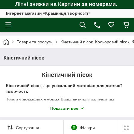
Літні знижки на Картини за номерами.
Інтернет магазин «Крамниця творчості»
Товари та послуги
Кінетичний пісок. Кольоровий пісок, б
Кінетичний пісок
Кінетичний пісок
Кінетичний пісок - це унікальний матеріал для дитячої
творчості.
Тепер у
домашніх умовах
Ваша дитина з величезним
задоволенням зможе грати у домашній пісочниці. Фантазія
Показати все
дитини дозволить створювати з
кінетичного піску
все, що
завгодно, а за допомогою
формочок
малюк легко зробить
фігурки квітів, метеликів, веж, будує різні замки!
Сортування
0
Фільтри
Пісок здається мокрим, але руки дитини залишаються