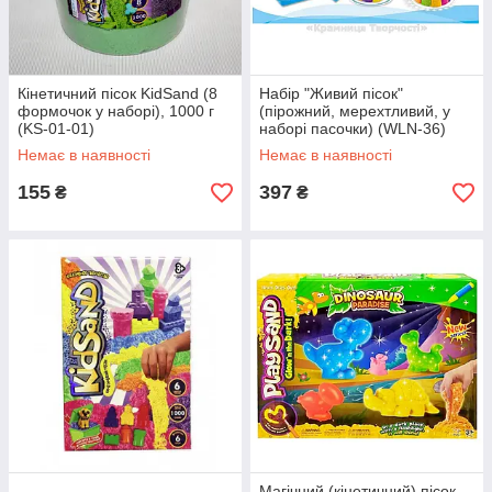
Кінетичний пісок KidSand (8
Набір "Живий пісок"
формочок у наборі), 1000 г
(пірожний, мерехтливий, у
(KS-01-01)
наборі пасочки) (WLN-36)
Немає в наявності
Немає в наявності
155
397
₴
₴
Магічний (кінетичний) пісок,