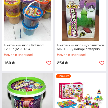
Кінетичний пісок KidSand,
Кінетичний пісок що світиться
1200 г (KS-01-04)
MK1155 (у наборі ліхтарик)
Немає в наявності
Немає в наявності
160
254
₴
₴
Новинка