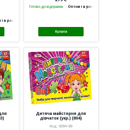
Готово до відправки
Оптом і в роздріб
 і в роздріб
Купити
для
Дитяча майстерня для
3)
дівчаток (укр.) (804)
0094-99