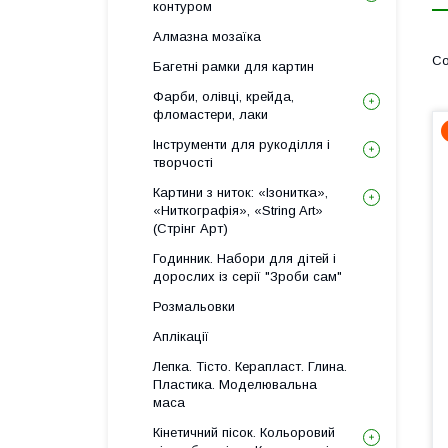
контуром
Алмазна мозаїка
Багетні рамки для картин
Фарби, олівці, крейда,
фломастери, лаки
Інструменти для рукоділля і
творчості
Картини з ниток: «Ізонитка»,
«Ниткографія», «String Art»
(Стрінг Арт)
Годинник. Набори для дітей і
дорослих із серії "Зроби сам"
Розмальовки
Аплікації
Лепка. Тісто. Керапласт. Глина.
Пластика. Моделювальна
маса
Кінетичний пісок. Кольоровий