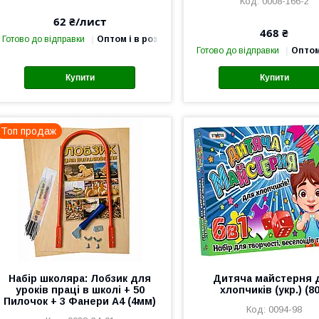
0008-166-2
62 ₴/лист
468 ₴
Готово до відправки
Оптом і в роздріб
Готово до відправки
Оптом
Купити
Купити
Топ продаж
Набір школяра: Лобзик для
Дитяча майстерня 
уроків праці в школі + 50
хлопчиків (укр.) (80
Пилочок + 3 Фанери А4 (4мм)
0094-98