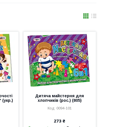
рчості
Дитяча майстерня для
 (укр.)
хлопчиків (рос.) (805)
0094-101
273 ₴