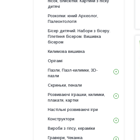
пісок, блискітки. Картини з піску
дитячі
Розкопки: юний Археолог,
Палеонтологія
Бісер дитячий. Набори з бісеру.
Плетіння бісером. Вишивка
бісером
Килимова вишивка
Орігамі
Пазли, Пазл-килимки, 3D-
пазли
Скриньки, пенали
Розвиваючі іграшки, килимки,
плакати, картки
Настільні розвиваючі ігри
Конструктори
Вироби з гіпсу, кераміки
Гравюри, Чеканка