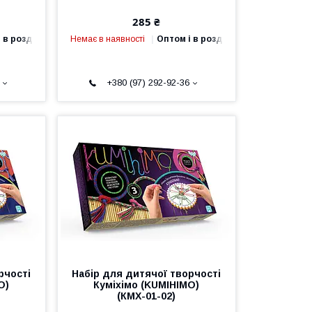
285 ₴
 в роздріб
Немає в наявності
Оптом і в роздріб
+380 (97) 292-92-36
рчості
Набір для дитячої творчості
O)
Куміхімо (KUMIHIMO)
(КМХ-01-02)