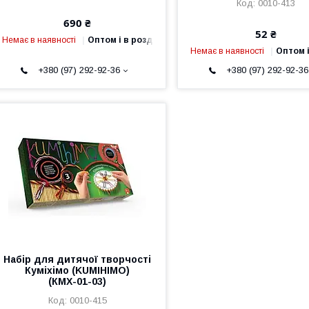
0010-413
690 ₴
52 ₴
Немає в наявності
Оптом і в роздріб
Немає в наявності
Оптом і
+380 (97) 292-92-36
+380 (97) 292-92-36
Набір для дитячої творчості
Куміхімо (KUMIHIMO)
(КМХ-01-03)
0010-415