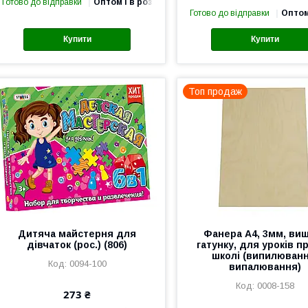
Готово до відправки
Оптом і в роздріб
Готово до відправки
Оптом
Купити
Купити
Топ продаж
Дитяча майстерня для
Фанера А4, 3мм, ви
дівчаток (рос.) (806)
гатунку, для уроків пр
школі (випилюванн
0094-100
випалювання)
0008-158
273 ₴