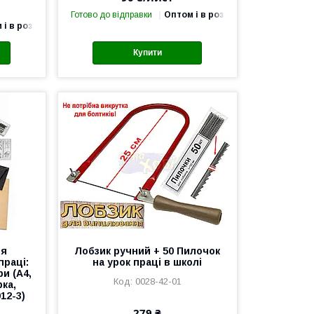
Готово до відправки
Оптом і в роздріб
 і в роздріб
Купити
ля
Лобзик ручний + 50 Пилочок
праці:
на урок праці в школі
и (А4,
0028-42-01
рка,
12-3)
279 ₴