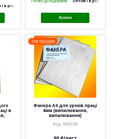
Готово до відправки
Оптом і в роздріб
 і в роздріб
Купити
Топ продаж
щого
Фанера А4 для уроків праці
аці в
4мм (випилювання,
я,
випалювання)
0028-58
90 ₴/лист