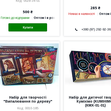
0028-34-01
285 ₴
500 ₴
Немає в наявності
Оптом і
Готово до відправки
Оптом і в роздріб
Купити
+380 (97) 292-92-36
Набір для творчості
Набір для дитячої тво
"Випалювання по дереву"
Куміхімо (KUMIHIM
(КМХ-01-01)
0010-185