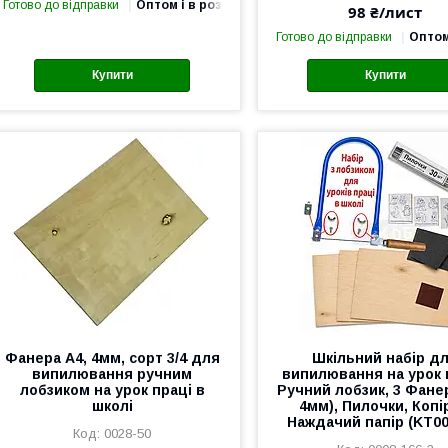
Готово до відправки
Оптом і в роздріб
98 ₴/лист
Готово до відправки
Оптом
Купити
Купити
Фанера А4, 4мм, сорт 3/4 для
Шкільний набір д
випилювання ручним
випилювання на урок 
лобзиком на урок праці в
Ручний лобзик, 3 Фанер
школі
4мм), Пилочки, Копі
Наждачий папір (KT00
0028-50