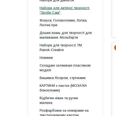
Набори для дівчаток
Набори для дитячої творчості
"Зроби Сам"
Фокуси, Головоломки, Логіка,
Логічні ігри
Дошки знань для творчості для
малювання. Мольберти
Набори для творчості ТМ
Ranok-Creative
Новинки
Складані склеювані пластикові
моделі
Вишивка бісером, стрічками
КАРТИНИ з паєток (МОЗАЇКА
блискітками)
Відбитки ніжки та ручки
малюка
Розфарбовки за номерами на
текстурованому картоні