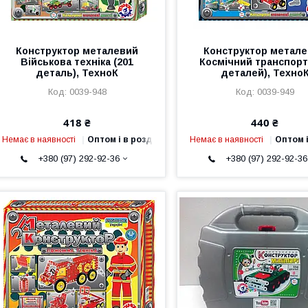
Конструктор металевий
Конструктор метал
Військова техніка (201
Космічний транспорт
деталь), ТехноК
деталей), Техно
0039-948
0039-949
418 ₴
440 ₴
Немає в наявності
Оптом і в роздріб
Немає в наявності
Оптом і
+380 (97) 292-92-36
+380 (97) 292-92-36