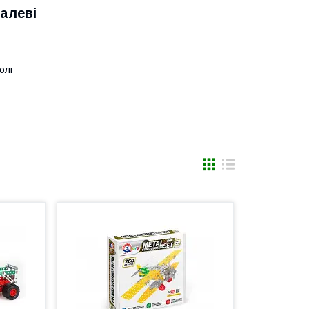
алеві
олі