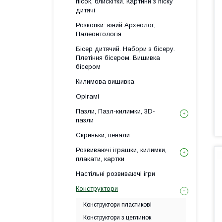
пісок, блискітки. Картини з піску
дитячі
Розкопки: юний Археолог,
Палеонтологія
Бісер дитячий. Набори з бісеру.
Плетіння бісером. Вишивка
бісером
Килимова вишивка
Орігамі
Пазли, Пазл-килимки, 3D-
пазли
Скриньки, пенали
Розвиваючі іграшки, килимки,
плакати, картки
Настільні розвиваючі ігри
Конструктори
Конструктори пластикові
Конструктори з цеглинок