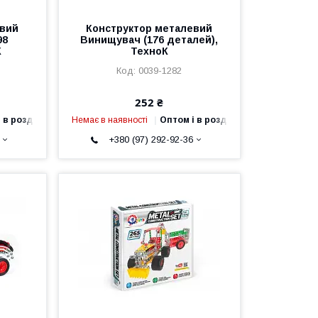
евий
Конструктор металевий
98
Винищувач (176 деталей),
К
ТехноК
0039-1282
252 ₴
 в роздріб
Немає в наявності
Оптом і в роздріб
+380 (97) 292-92-36