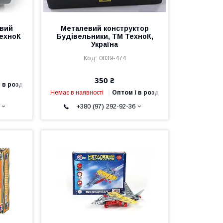
евий
Металевий конструктор
ТехноК
Будівельники, ТМ ТехноК,
Україна
0039-474
350 ₴
 в роздріб
Немає в наявності
Оптом і в роздріб
+380 (97) 292-92-36