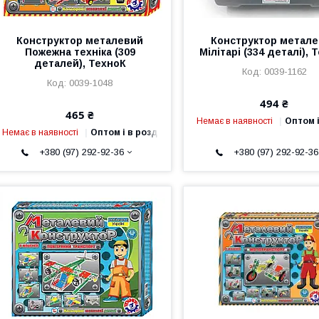
Конструктор металевий
Конструктор метал
Пожежна техніка (309
Мілітарі (334 деталі), 
деталей), ТехноК
0039-1162
0039-1048
494 ₴
465 ₴
Немає в наявності
Оптом і
Немає в наявності
Оптом і в роздріб
+380 (97) 292-92-36
+380 (97) 292-92-36