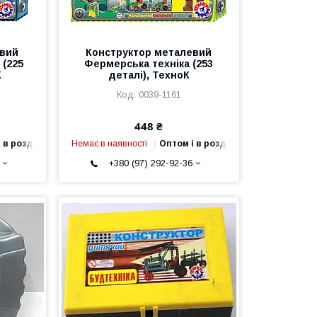
евий
Конструктор металевий
 (225
Фермерська техніка (253
К
деталі), ТехноК
0039-1161
448 ₴
 в роздріб
Немає в наявності
Оптом і в роздріб
+380 (97) 292-92-36