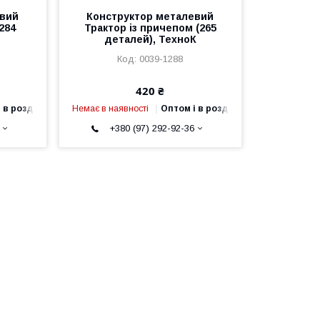
евий
Конструктор металевий
284
Трактор із причепом (265
деталей), ТехноК
0039-1288
420 ₴
 в роздріб
Немає в наявності
Оптом і в роздріб
+380 (97) 292-92-36