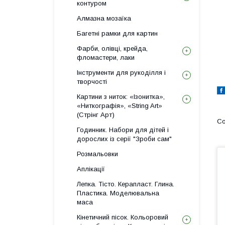
контуром
Алмазна мозаїка
Багетні рамки для картин
Фарби, олівці, крейда,
фломастери, лаки
Інструменти для рукоділля і
творчості
Картини з ниток: «Ізонитка»,
«Ниткографія», «String Art»
(Стрінг Арт)
Годинник. Набори для дітей і
дорослих із серії "Зроби сам"
Розмальовки
Аплікації
Лепка. Тісто. Керапласт. Глина.
Пластика. Моделювальна
маса
Кінетичний пісок. Кольоровий