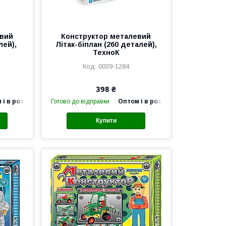
евий
Конструктор металевий
лей),
Літак-біплан (260 деталей),
ТехноК
0039-1284
398 ₴
 і в роздріб
Готово до відправки
Оптом і в роздріб
Купити