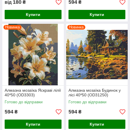
180
594
від
₴
₴
Купити
Купити
Новинка
Новинка
Алмазна мозаїка Яскраві лілії
Алмазна мозаїка Будинок у
40*50 (OD3303)
лісі 40*50 (OD31250)
Готово до відправки
Готово до відправки
594
594
₴
₴
Купити
Купити