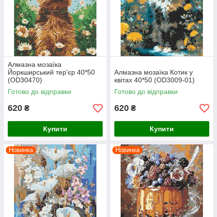
Алмазна мозаїка
Йоркширський тер'єр 40*50
Алмазна мозаїка Котик у
(OD30470)
квітах 40*50 (OD3009-01)
Готово до відправки
Готово до відправки
620
620
₴
₴
Купити
Купити
Новинка
Новинка