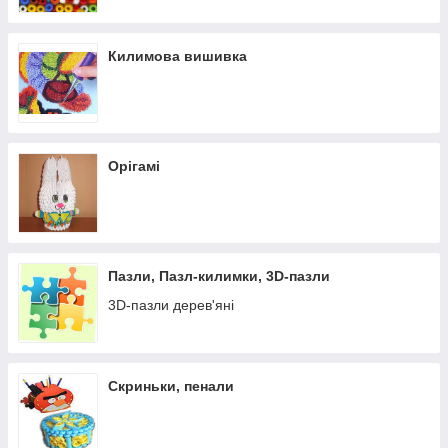
Килимова вишивка
Орігамі
Пазли, Пазл-килимки, 3D-пазли
3D-пазли дерев'яні
Скриньки, пенали