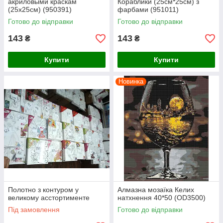
акриловыми краскам
Кораблики (25см*25см) з
(25х25см) (950391)
фарбами (951011)
Готово до відправки
Готово до відправки
143
143
₴
₴
Купити
Купити
Новинка
Полотно з контуром у
Алмазна мозаїка Келих
великому асстортименте
натхнення 40*50 (OD3500)
Під замовлення
Готово до відправки