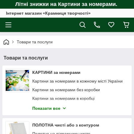
Літні знижки на Картини за номерами.
Інтернет магазин «Крамниця творчості»
Товари та послуги
Товари та послуги
КАРТИНИ за номерами
Картини за номерами в кожному місті України
Картини за номерами без коробки
Картини за номерами в коробці
Картини за номерами по дереву
Показати все
Картини технікою Флюїд Арт (Fluid Art)
Раніше малювали
ПОЛОТНА чисті або з контуром
Полотно на підрамнику чисте