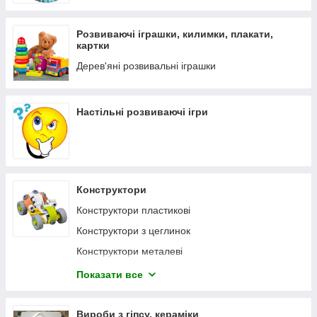
Розвиваючі іграшки, килимки, плакати,
картки
Дерев'яні розвивальні іграшки
Настільні розвиваючі ігри
Конструктори
Конструктори пластикові
Конструктори з цеглинок
Конструктори металеві
Конструктори магнітні
Показати все
Конструктори з гнучкими деталями
Банчемс конструктор — липучка
Вироби з гіпсу, кераміки