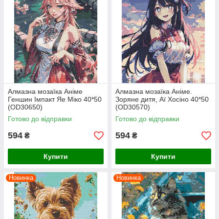
Алмазна мозаїка Аніме
Алмазна мозаїка Аніме.
Геншин Імпакт Яе Міко 40*50
Зоряне дитя, Аї Хосіно 40*50
(OD30650)
(OD30570)
Готово до відправки
Готово до відправки
594
594
₴
₴
Купити
Купити
Новинка
Новинка