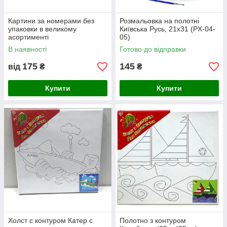
Картини за номерами без
Розмальовка на полотні
упаковки в великому
Київська Русь, 21х31 (PX-04-
асортименті
05)
В наявності
Готово до відправки
175
145
від
₴
₴
Купити
Купити
Холст с контуром Катер с
Полотно з контуром