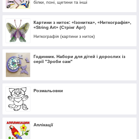
білки, поні, щетини та інші
Картини з ниток: «Ізонитка», «Ниткографія»,
«String Art» (Стрінг Арт)
Ниткографія (картини з ниток)
Годинник. Набори для дітей і дорослих із
серії "Зроби сам"
Розмальовки
Аплікації