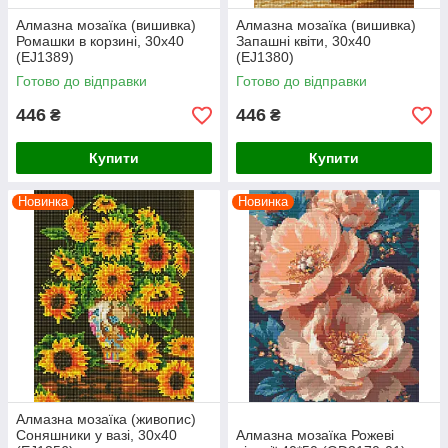
Алмазна мозаїка (вишивка)
Алмазна мозаїка (вишивка)
Ромашки в корзині, 30х40
Запашні квіти, 30х40
(EJ1389)
(EJ1380)
Готово до відправки
Готово до відправки
446
446
₴
₴
Купити
Купити
Новинка
Новинка
Алмазна мозаїка (живопис)
Соняшники у вазі, 30х40
Алмазна мозаїка Рожеві