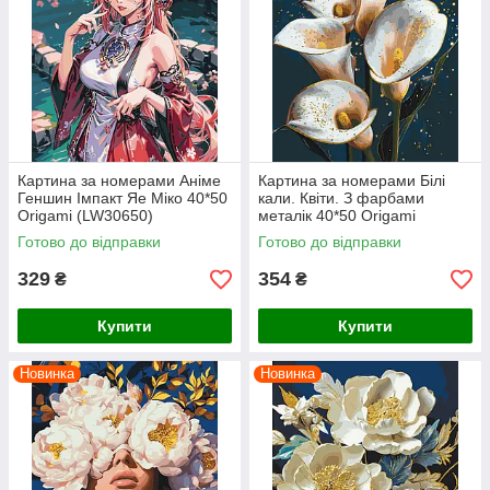
Картина за номерами Аніме
Картина за номерами Білі
Геншин Імпакт Яе Міко 40*50
кали. Квіти. З фарбами
Origami (LW30650)
металік 40*50 Origami
(LW30360)
Готово до відправки
Готово до відправки
329
354
₴
₴
Купити
Купити
Новинка
Новинка