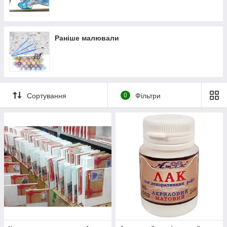
з нанесеними контурами майбутнього малюнка
водорозчинні акрилові фарби (від 10 до 40 кольорів)
2-3 пензлика (в залежності від розміру картини)
Раніше малювали
спеціальне настінне кріплення з шурупами
детальна схема-інструкція, що повторює зображення
полотна з проставленими номерами
Майбутній малюнок картини розділений на безліч дрібних
Сортування
0
Фільтри
фрагментів.
Всередині кожного з фрагментів вказані
цифри, які відповідають номеру кольору фарби, якими і
потрібно акуратно зафарбувати даний фрагмент.
Колірна
гама фарб підібрана для кожної картини індивідуально, тому
додаткового змішування фарб при написанні картини не
потрібно. Акрилові фарби при їх загусанні можна злегка
розбавити водою, і вони легко лягають на полотно. А за
допомогою тонкого пензлика буде не складно зафарбовувати
найдрібніші деталі. Запасайтеся терпінням ― і все у вас
вийде!
Набори для малювання Картина за
номерами