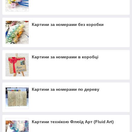
завершена, не можливо здогадатися, що вона була
намальована в такий спосіб. Ви будете пишатися своєю
роботою! Психологи рекомендують цей вид творчості
(малювання по номерах) як відмінний спосіб розслабитися
Картини за номерами без коробки
після робочого дня.
Оформивши картину в
багетну рамку
,
вона чудово прикрасить інтер'єр квартири, будинку,
дачі або послужить відмінним подарунком!
Картини за номерами в коробці
Картини за номерами по дереву
Купити картини за номерами
(розмальовки по
номерам) можна як у фірмових подарункових
коробках, так і без коробки.
До складу набору входить:
Картини технікою Флюїд Арт (Fluid Art)
натуральний полотно, натягнуте на дерев'яну рамку