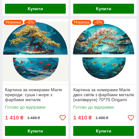
Купити
Купити
Новинка
–5%
Новинка
–5%
Картина за номерами Магія
Картина за номерами Магія
природи: суша і море з
двох світів з фарбами металік
фарбами металік
(напівкруги) 70*70 Origami
(напівкруги) 70*70 Origami
(OSR1011)
Готово до відправки
Готово до відправки
(OSR1010)
1 410
1 410
₴
₴
1 486 ₴
1 486 ₴
Купити
Купити