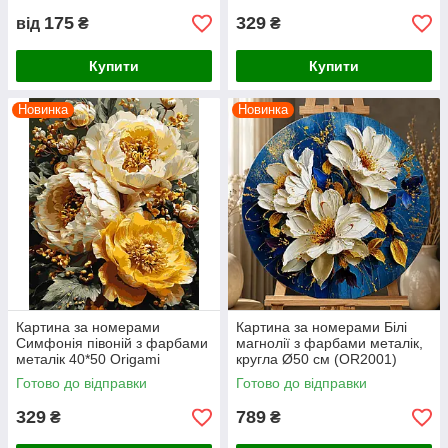
транспортної компанії становить: від 39 - 50 грн. за рахунок
175
329
від
₴
₴
покупця.
Купити
Купити
Намальовані картини можна подивитися на сайті
Картини за номерами
kramnicya.com.ua
в нашій
Новинка
Новинка
Фотогалереї
.
Живопис за номерами
— це процес створення
власного шедевра, який подарує Вам незабутню
приємну насолоду і масу позитивних емоцій!
Картина за номерами
Картина за номерами Білі
Симфонія півоній з фарбами
магнолії з фарбами металік,
металік 40*50 Origami
кругла Ø50 см (OR2001)
(LW3154-01)
Готово до відправки
Готово до відправки
329
789
₴
₴