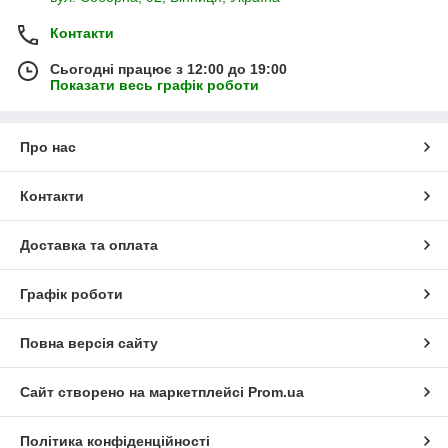
Харків, Київ, Івано-Франківськ, Чернівці, Мукачево,
Севастополь, Одесса, Ужгород, Вінниця, Славутич,
Контакти
Дніпропетровськ, Сімферополь, Південний, Львів,
Хмельницький, Тернопіль, Донецьк, Рівне, Запоріжжя,
Сьогодні працює з 12:00 до 19:00
Полтава, Ялта, Іллічівськ, Кам'янець-Подільський, Бориспіль,
Показати весь графік роботи
Суми, Луцьк, Рівне, Кривий Ріг, Трускавець, Бровари,
Миколаїв, Комсомольськ, Євпаторія, Коломия, Біла Церква,
Черкаси, Южноукраїнськ, Кіровоград, Херсон, Житомир,
Про нас
Умань, Алушта, Керч, Чернігів, Енергодар, Миргород, Ірпінь,
Переяслав-Хмельницький, Луганськ, Маріуполь, Мелітополь,
Контакти
Феодосія, Кременчук, Нетішин, Артемівськ, та ін
Доставка та оплата
Графік роботи
Повна версія сайту
Сайт створено на маркетплейсі
Prom.ua
Політика конфіденційності