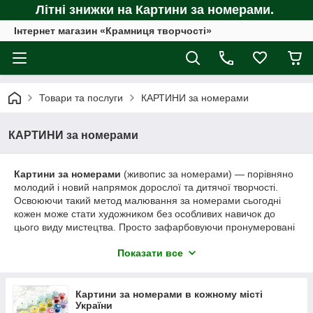
Літні знижки на Картини за номерами.
Інтернет магазин «Крамниця творчості»
Товари та послуги
КАРТИНИ за номерами
КАРТИНИ за номерами
Картини за номерами
(живопис за номерами) ― порівняно
молодий і новий напрямок дорослої та дитячої творчості.
Освоюючи такий метод малювання за номерами сьогодні
кожен може стати художником без особливих навичок до
цього виду мистецтва. Просто зафарбовуючи пронумеровані
фрагменти полотна відповідними акриловими фарбами Ви
Показати все
створюєте унікальні, ексклюзивні картини. В наші дні і на
Україні такий метод малювання картин за номерами став
дуже популярним і завоював визнання не тільки
художників-
аматорів
, але і всіх тих, хто цінує мистецтво, творчість, і при
Картини за номерами в кожному місті
України
цьому не вміють малювати! Коли картина за номерами