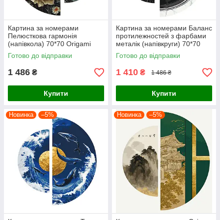
Картина за номерами
Картина за номерами Баланс
Пелюсткова гармонія
протилежностей з фарбами
(напівкола) 70*70 Origami
металік (напівкруги) 70*70
(OSR1020)
Origami (OSR1001)
Готово до відправки
Готово до відправки
1 486
1 410
₴
₴
1 486 ₴
Купити
Купити
Новинка
–5%
Новинка
–5%