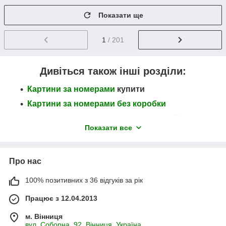
Показати ще
1
/ 201
Дивіться також інші розділи:
Картини за номерами
купити
Картини за номерами без коробки
Картини за номерами у подарунковій
Показати все
коробці
Картини по номерам на дерев
і
Картини на полотні техникою Флюїд Арт
Про нас
(Fluid Art)
100% позитивних з 36 відгуків за рік
Алмазна мозаїка (Алмазна вишивка)
Працює з 12.04.2013
купити картини за номерами
м. Вінниця
вул. Соборна, 92, Вінниця, Україна