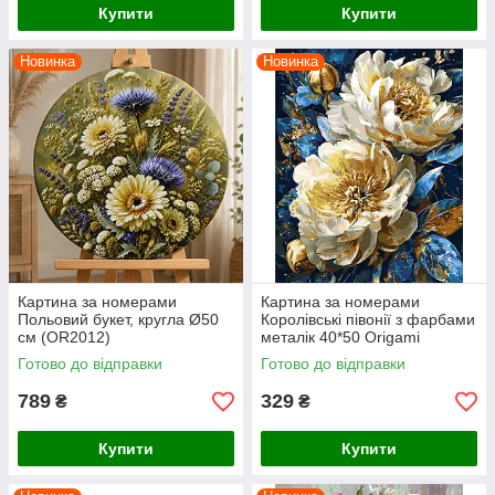
Купити
Купити
Новинка
Новинка
Картина за номерами
Картина за номерами
Польовий букет, кругла Ø50
Королівські півонії з фарбами
см (OR2012)
металік 40*50 Origami
(LW31470-01)
Готово до відправки
Готово до відправки
789
329
₴
₴
Купити
Купити