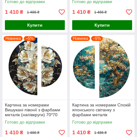
Готово до відправки
Готово до відправки
1 410
1 410
₴
₴
1 486 ₴
1 486 ₴
Купити
Купити
Новинка
–5%
Новинка
–5%
Картина за номерами
Картина за номерами Спокій
Вишукані півонії з фарбами
японського світанку з
металік (напівкруги) 70*70
фарбами металік
Origami (OSR1008)
(напівкруги) 70*70 Origami
Готово до відправки
Готово до відправки
(OSR1009)
1 410
1 410
₴
₴
1 486 ₴
1 486 ₴