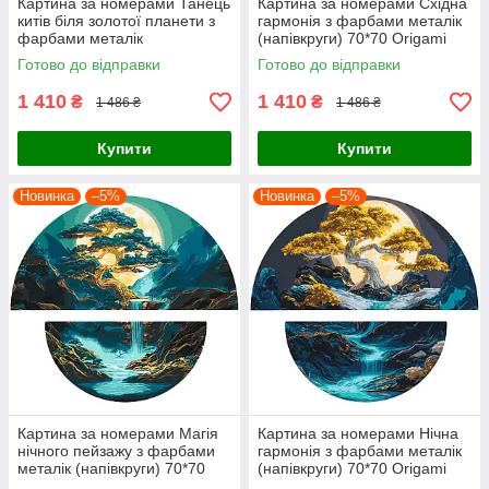
Картина за номерами Танець
Картина за номерами Східна
китів біля золотої планети з
гармонія з фарбами металік
фарбами металік
(напівкруги) 70*70 Origami
(напівкруги) 70*70 Origami
(OSR1003)
Готово до відправки
Готово до відправки
(OSR1002)
1 410
1 410
₴
₴
1 486 ₴
1 486 ₴
Купити
Купити
Новинка
–5%
Новинка
–5%
Картина за номерами Магія
Картина за номерами Нічна
нічного пейзажу з фарбами
гармонія з фарбами металік
металік (напівкруги) 70*70
(напівкруги) 70*70 Origami
Origami (OSR1006)
(OSR1007)