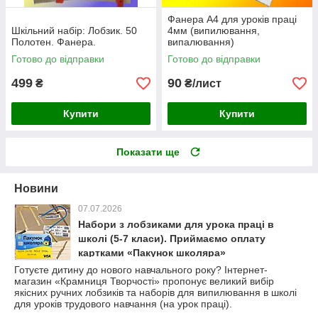
Фанера А4 для уроків праці
Шкільний набір: Лобзик. 50
4мм (випилювання,
Полотен. Фанера.
випалювання)
Готово до відправки
Готово до відправки
499
90
₴
₴/лист
Купити
Купити
Показати ще
Новини
07.07.2026
Набори з лобзиками для урока праці в
школі (5-7 класи). Приймаємо оплату
картками «Пакунок школяра»
Готуєте дитину до нового навчального року? Інтернет-
магазин «Крамниця Творчості» пропонує великий вибір
якісних ручних лобзиків та наборів для випилювання в школі
для уроків трудового навчання (на урок праці).