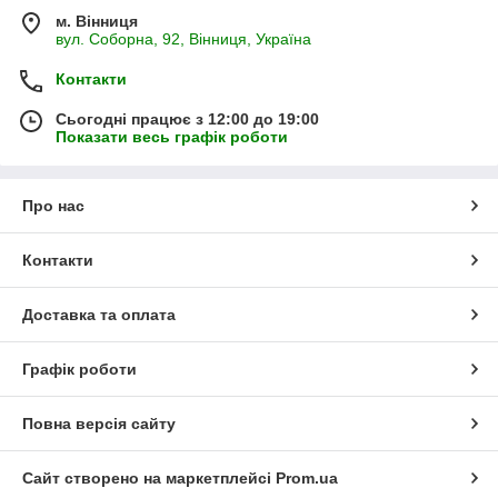
м. Вінниця
вул. Соборна, 92, Вінниця, Україна
Контакти
Сьогодні працює з 12:00 до 19:00
Показати весь графік роботи
В наших магазинах представлені:
Про нас
-
Картини за номерами
, розмальовки,
алмазна мозаїка
(вишивка),...
- 3Д Пазли: дерево, пластик, картон, гравюри,...
Контакти
- Розвиваючі набори для малюків. Від 1 року,...
- Ліплення, тісто, віск, кульковий пластилін,...
Доставка та оплата
- Збірні моделі: машини, літаки, кораблі, будови,...
- Декупаж, кракелюр, квілінг, вишивка, пластику, вітраж,...
- Методики розвитку для самих маленьких,...
Графік роботи
- Досліди для старшокласників: Хімія, Фізика,...
Розкопки, будову тіла людини,...
Повна версія сайту
- Всілякі конструктори, радіокеровані моделі,...
- Набори із серії "Зроби сам",...
... і багато, багато іншого!!!...
Сайт створено на маркетплейсі
Prom.ua