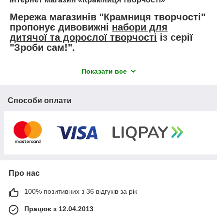
Мережа магазинів
"Крамниця творчості"
пропонує дивовижні
набори для
дитячої та дорослої творчості
із серії
"Зроби сам!"
.
Набори для дитячої творчості виконують різні
Показати все
розвиваючі завдання. Робота з наборами для творчості
розвиває смак та естетичне почуття, удосконалює
дрібну моторику.
Способи оплати
Набори для творчості і розвинуть фантазію, і
привчать слідувати інструкціям.
Працюючи з наборами для творчості дитина
долучиться до практичної сторони мистецтв, і,
можливо, захоче дізнатися про них більше, а дорослі
отримають незабутнє задоволення від створення
своїми руками неповторних найцінніших творів
Про нас
мистецтв!
100% позитивних з 36 відгуків за рік
Працює з 12.04.2013