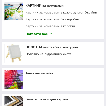
КАРТИНИ за номерами
Картини за номерами в кожному місті України
Картини за номерами без коробки
Картини за номерами в коробці
Картини за номерами по дереву
Показати все
Картини технікою Флюїд Арт (Fluid Art)
Раніше малювали
ПОЛОТНА чисті або з контуром
Полотно на підрамнику чисте
Алмазна мозаїка
Багетні рамки для картин