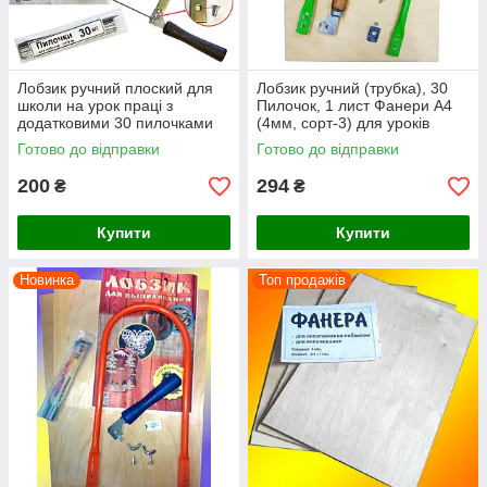
Лобзик ручний плоский для
Лобзик ручний (трубка), 30
школи на урок праці з
Пилочок, 1 лист Фанери А4
додатковими 30 пилочками
(4мм, сорт-3) для уроків
праці в школі (KT0005)
Готово до відправки
Готово до відправки
200
294
₴
₴
Купити
Купити
Новинка
Топ продажів