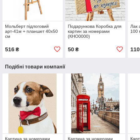
Мольберт підлоговий
Подарункова Коробка для
Лак 
арт-41м + планшет 40х50
картин за номерами
100 
см
(КНО0000)
516
50
110
₴
₴
Подібні товари компанії
Картина за номерами
Картина за номерами
Карт