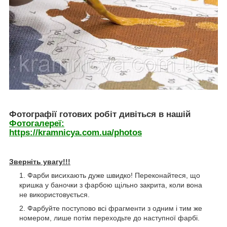
Фотографії готових робіт дивіться в нашій
Фотогалереї:
https://kramnicya.com.ua/photos
Зверніть увагу!!!
Фарби висихають дуже швидко! Переконайтеся, що
кришка у баночки з фарбою щільно закрита, коли вона
не використовується.
Фарбуйте поступово всі фрагменти з одним і тим же
номером, лише потім переходьте до наступної фарбі.