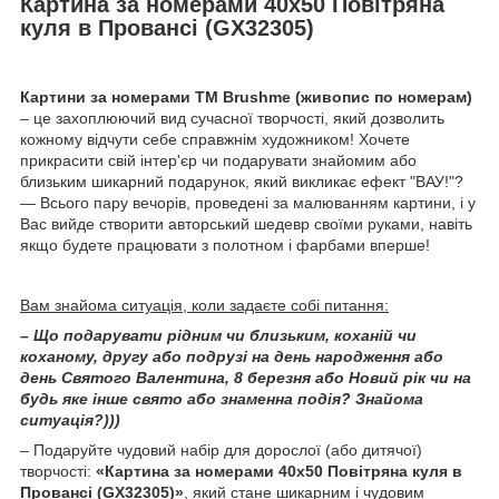
Картина за номерами 40х50 Повітряна
куля в Провансі (GX32305)
Картини за номерами ТМ Brushme (живопис по номерам)
– це захоплюючий вид сучасної творчості, який дозволить
кожному відчути себе справжнім художником! Хочете
прикрасити свій інтер'єр чи подарувати знайомим або
близьким шикарний подарунок, який викликає ефект "ВАУ!"?
— Всього пару вечорів, проведені за малюванням картини, і у
Вас вийде створити авторський шедевр своїми руками, навіть
якщо будете працювати з полотном і фарбами вперше!
Вам знайома ситуація, коли задаєте собі питання:
– Що подарувати рідним чи близьким, коханій чи
коханому, другу або подрузі на день народження або
день Святого Валентина, 8 березня або Новий рік чи на
будь яке інше свято або знаменна подія? Знайома
ситуація?)))
– Подаруйте чудовий набір для дорослої (або дитячої)
творчості:
«Картина за номерами 40х50 Повітряна куля в
Провансі (GX32305)»
, який стане шикарним і чудовим