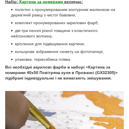
Набір:
Картина за номерами
включає:
полотно з пронумерованим контурним малюнком на
дерев'яній рамці з чистої бавовни;
комплект пронумерованих акрилових фарб;
дві-три пензлі різної товщини з еластичного
нейлонового волокна;
кріплення для підвішування картини;
кольорове зображення сюжету на фотопапері;
упаковка: термозбіжна плівка
Всі необхідні акрилові фарби в наборі
«Картина за
номерами 40х50 Повітряна куля в Провансі (GX32305)»
підібрані індивідуально і не вимагають змішування.