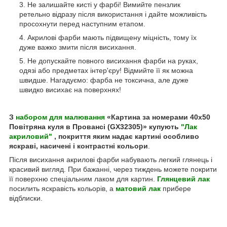
Не залишайте кисті у фарбі! Вимийте пензлик
ретельно відразу після використання і дайте можливість
просохнути перед наступним етапом.
Акрилові фарби мають підвищену міцність, тому їх
дуже важко змити після висихання.
Не допускайте повного висихання фарби на руках,
одязі або предметах інтер'єру! Відмийте її як можна
швидше. Нагадуємо: фарба не токсична, але дуже
швидко висихає на поверхнях!
З
набором для малювання
«Картина за номерами 40х50
Повітряна куля в Провансі (GX32305)» купують
"Лак
акриловий"
, покриття яким надає картині особливо
яскраві, насичені і контрастні кольори
.
Після висихання акрилові фарби набувають легкий глянець і
красивий вигляд. При бажанні, через тиждень можете покрити
її поверхню спеціальним лаком для картин.
Глянцевий лак
посилить яскравість кольорів, а
матовий лак
прибере
відблиски.