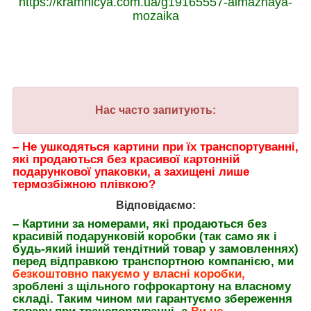
https://kramnicya.com.ua/g19165557-almaznaya-
mozaika
Нас часто запитують:
– Не ушкодяться картини при їх транспортуванні,
які продаються без красивої картонній
подарункової упаковки, а захищені лише
термозбіжною плівкою?
Відповідаємо:
– Картини за номерами, які продаються без
красивій подарунковій коробки (так само як і
будь-який інший тендітний товар у замовленнях)
перед відправкою транспортною компанією, ми
безкоштовно пакуємо у власні коробки,
зроблені з щільного гофрокартону на власному
складі. Таким чином ми гарантуємо збереження