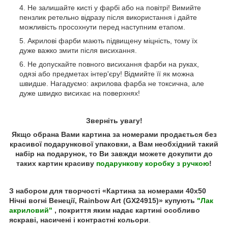
Не залишайте кисті у фарбі або на повітрі! Вимийте
пензлик ретельно відразу після використання і дайте
можливість просохнути перед наступним етапом.
Акрилові фарби мають підвищену міцність, тому їх
дуже важко змити після висихання.
Не допускайте повного висихання фарби на руках,
одязі або предметах інтер'єру! Відмийте її як можна
швидше. Нагадуємо: акрилова фарба не токсична, але
дуже швидко висихає на поверхнях!
Зверніть увагу!
Якщо обрана Вами картина за номерами продається без
красивої подарункової упаковки, а Вам необхідний такий
набір на подарунок, то Ви завжди можете докупити до
таких картин красиву
подарункову коробку з ручкою
!
З набором для творчості «Картина за номерами 40x50
Нічні вогні Венеції, Rainbow Art (GX24915)» купують
"Лак
акриловий"
, покриття яким надає картині особливо
яскраві, насичені і контрастні кольори
.