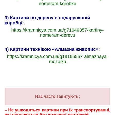
nomeram-korobke
3) Картини по дереву в подарунковій
коробці:
https://kramnicya.com.ua/g71649357-kartiny-
nomeram-derevu
4) Картини технікою «Алмазна живопис»:
https://kramnicya.com.ua/g19165557-almaznaya-
mozaika
Нас часто запитують:
– Не ушкодяться картини при їх транспортуванні,
які продаються без красивої картонній