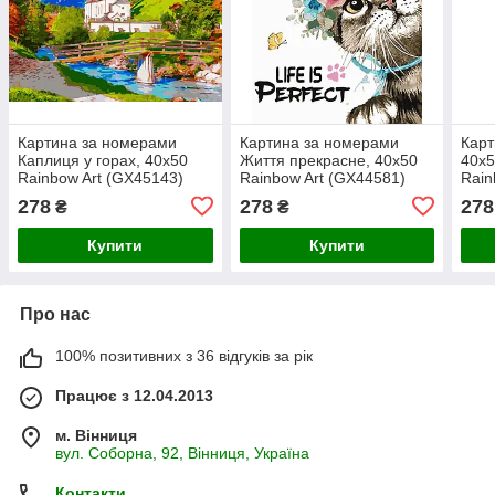
Картина за номерами
Картина за номерами
Карт
Каплиця у горах, 40х50
Життя прекрасне, 40х50
40x5
Rainbow Art (GX45143)
Rainbow Art (GX44581)
Rain
278
278
278
₴
₴
Купити
Купити
Про нас
100% позитивних з 36 відгуків за рік
Працює з 12.04.2013
м. Вінниця
вул. Соборна, 92, Вінниця, Україна
Контакти