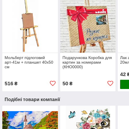
Мольберт підлоговий
Подарункова Коробка для
Лак 
арт-41м + планшет 40х50
картин за номерами
20мл
см
(КНО0000)
42
516
50
₴
₴
Подібні товари компанії