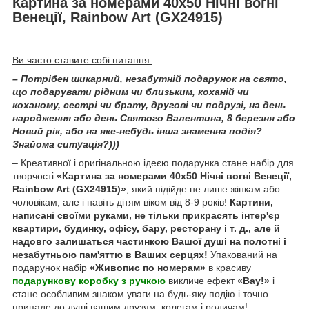
Картина за номерами 40x50 Нічні вогні
Венеції, Rainbow Art (GX24915)
Ви часто ставите собі питання:
– Потрібен шикарний, незабутній подарунок на свято,
що подарувати рідним чи близьким, коханій чи
коханому, сестрі чи брату, другові чи подрузі, на день
народження або день Святого Валентина, 8 березня або
Новий рік, або на яке-небудь інша знаменна подія?
Знайома ситуація?)))
– Креативної і оригінальною ідеєю подарунка стане набір для
творчості
«Картина за номерами 40x50 Нічні вогні Венеції,
Rainbow Art (GX24915)»
, який підійде не лише жінкам або
чоловікам, але і навіть дітям віком від 8-9 років!
Картини,
написані своїми руками, не тільки прикрасять інтер'єр
квартири, будинку, офісу, бару, ресторану і т. д., але й
надовго залишаться частинкою Вашої душі на полотні і
незабутньою пам'яттю в Ваших серцях!
Упакований на
подарунок набір
«Живопис по номерам»
в красиву
подарункову коробку з ручкою
викличе ефект
«Вау!»
і
стане особливим знаком уваги на будь-яку подію і точно
припаде до душі вашим друзям, колегам і родичам!