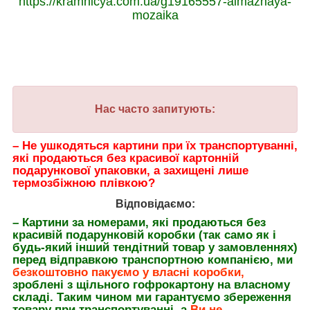
https://kramnicya.com.ua/g19165557-almaznaya-
mozaika
Нас часто запитують:
– Не ушкодяться картини при їх транспортуванні,
які продаються без красивої картонній
подарункової упаковки, а захищені лише
термозбіжною плівкою?
Відповідаємо:
– Картини за номерами, які продаються без
красивій подарунковій коробки (так само як і
будь-який інший тендітний товар у замовленнях)
перед відправкою транспортною компанією, ми
безкоштовно пакуємо у власні коробки,
зроблені з щільного гофрокартону на власному
складі. Таким чином ми гарантуємо збереження
товару при транспортуванні, а
Ви не