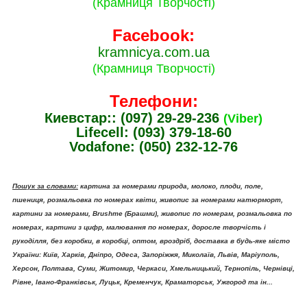
(Крамниця Творчості)
Facebook:
kramnicya.com.ua
(Крамниця Творчості)
Телефони:
Киевстар:: (097) 29-29-236
(Viber)
Lifecell: (093) 379-18-60
Vodafone: (050) 232-12-76
Пошук за словами:
картина за номерами природа, молоко, плоди, поле,
пшениця, розмальовка по номерах квіти, живопис за номерами натюрморт,
картини за номерами, Brushme (Брашми), живопис по номерам, розмальовка по
номерах, картини з цифр, малювання по номерах, доросле творчість і
рукоділля, без коробки, в коробці, оптом, вроздріб, доставка в будь-яке місто
України: Київ, Харків, Дніпро, Одеса, Запоріжжя, Миколаїв, Львів, Маріуполь,
Херсон, Полтава, Суми, Житомир, Черкаси, Хмельницький, Тернопіль, Чернівці,
Рівне, Івано-Франківськ, Луцьк, Кременчук, Краматорськ, Ужгород та ін...