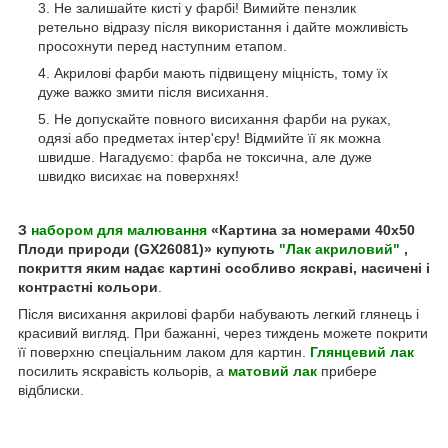
Не залишайте кисті у фарбі! Вимийте пензлик
ретельно відразу після використання і дайте можливість
просохнути перед наступним етапом.
Акрилові фарби мають підвищену міцність, тому їх
дуже важко змити після висихання.
Не допускайте повного висихання фарби на руках,
одязі або предметах інтер'єру! Відмийте її як можна
швидше. Нагадуємо: фарба не токсична, але дуже
швидко висихає на поверхнях!
З
набором для малювання
«Картина за номерами 40х50
Плоди природи (GX26081)» купують
"Лак акриловий"
,
покриття яким надає картині особливо яскраві, насичені і
контрастні кольори
.
Після висихання акрилові фарби набувають легкий глянець і
красивий вигляд. При бажанні, через тиждень можете покрити
її поверхню спеціальним лаком для картин.
Глянцевий лак
посилить яскравість кольорів, а
матовий лак
прибере
відблиски.