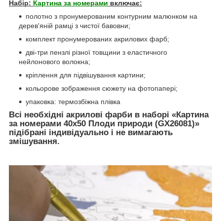
Набір:
Картина за номерами
включає:
полотно з пронумерованим контурним малюнком на
дерев'яній рамці з чистої бавовни;
комплект пронумерованих акрилових фарб;
дві-три пензлі різної товщини з еластичного
нейлонового волокна;
кріплення для підвішування картини;
кольорове зображення сюжету на фотопапері;
упаковка: термозбіжна плівка
Всі необхідні акрилові фарби в наборі
«Картина
за номерами 40х50 Плоди природи (GX26081)»
підібрані індивідуально і не вимагають
змішування.