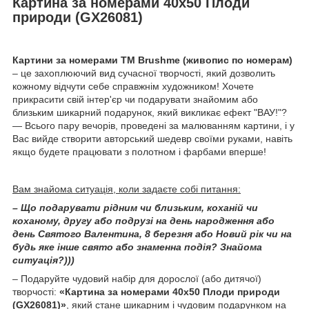
Картина за номерами 40х50 Плоди
природи (GX26081)
Картини за номерами ТМ Brushme (живопис по номерам)
– це захоплюючий вид сучасної творчості, який дозволить
кожному відчути себе справжнім художником! Хочете
прикрасити свій інтер'єр чи подарувати знайомим або
близьким шикарний подарунок, який викликає ефект "ВАУ!"?
— Всього пару вечорів, проведені за малюванням картини, і у
Вас вийде створити авторський шедевр своїми руками, навіть
якщо будете працювати з полотном і фарбами вперше!
Вам знайома ситуація, коли задаєте собі питання:
– Що подарувати рідним чи близьким, коханій чи
коханому, другу або подрузі на день народження або
день Святого Валентина, 8 березня або Новий рік чи на
будь яке інше свято або знаменна подія? Знайома
ситуація?)))
– Подаруйте чудовий набір для дорослої (або дитячої)
творчості:
«Картина за номерами 40х50 Плоди природи
(GX26081)»
, який стане шикарним і чудовим подарунком на