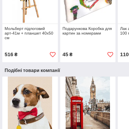
Мольберт підлоговий
Подарункова Коробка для
Лак 
арт-41м + планшет 40х50
картин за номерами
100 
см
516
45
110
₴
₴
Подібні товари компанії