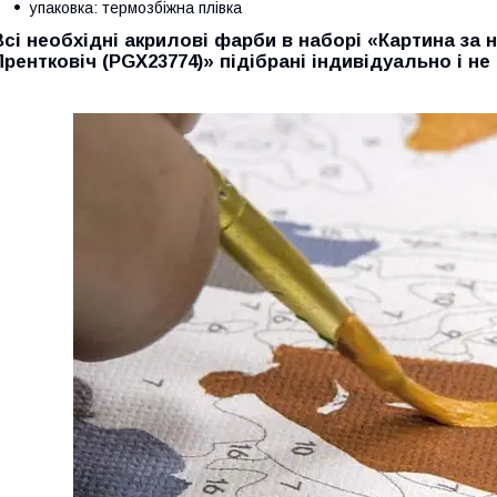
упаковка: термозбіжна плівка
Всі необхідні акрилові фарби в наборі
«Картина за 
Прентковіч (PGX23774)»
підібрані індивідуально і н