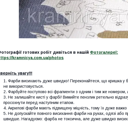
отографії готових робіт дивіться в нашій
Фотогалереї:
ttps://kramnicya.com.ua/photos
верніть увагу!!!
Фарби висихають дуже швидко! Переконайтеся, що кришка у б
не використовується.
Фарбуйте поступово всі фрагменти з одним і тим же номером, 
Не залишайте кисті у фарбі! Вимийте пензлик ретельно відразу
просохнути перед наступним етапом.
Акрилові фарби мають підвищену міцність, тому їх дуже важко 
Не допускайте повного висихання фарби на руках, одязі або пр
швидше. Нагадуємо: фарба не токсична, але дуже швидко висих