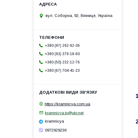
вул. Соборна, 92, Вінниця, Україна
+380 (97) 292-92-36
+380 (93) 379-18-60
+380 (50) 232-12-76
+380 (67) 704-41-23
https://kramnicya.com.ua
kramnicya.tv@ukr.net
kramnicya
0972929236