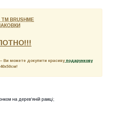
 ТМ BRUSHME
ПАКОВКИ
ОТНО!!!
 —
Ви можете докупити красиву
подарункову
 40х50см!
нком на дерев'яній рамці;