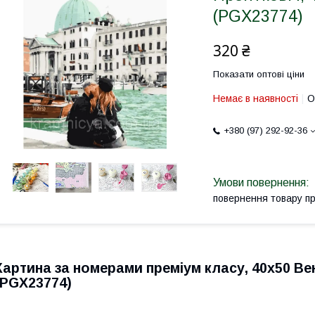
(PGX23774)
320 ₴
Показати оптові ціни
Немає в наявності
О
+380 (97) 292-92-36
повернення товару п
Картина за номерами преміум класу, 40х50 Ве
(PGX23774)