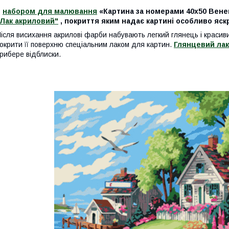
З
набором для малювання
«Картина за номерами 40х50 Венец
"Лак акриловий"
, покриття яким надає картині особливо яскр
ісля висихання акрилові фарби набувають легкий глянець і красив
окрити її поверхню спеціальним лаком для картин.
Глянцевий лак
рибере відблиски.