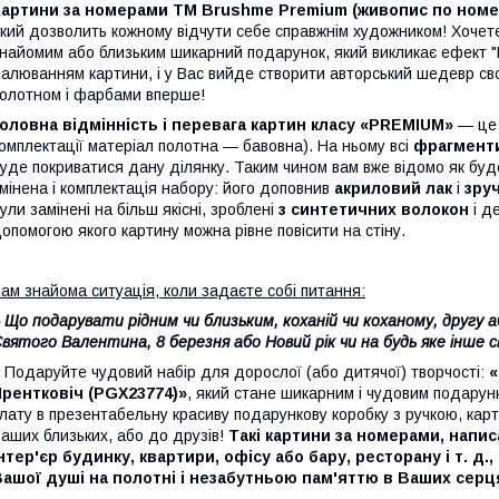
Картини за номерами ТМ Brushme Premium (живопис по номе
кий дозволить кожному відчути себе справжнім художником! Хочете
найомим або близьким шикарний подарунок, який викликає ефект "В
алюванням картини, і у Вас вийде створити авторський шедевр св
олотном і фарбами вперше!
оловна відмінність і перевага картин класу «PREMIUM»
— це
омплектації матеріал полотна — бавовна). На ньому всі
фрагмент
уде покриватися дану ділянку. Таким чином вам вже відомо як буд
мінена і комплектація набору: його доповнив
акриловий лак
і
зру
ули замінені на більш якісні, зроблені
з синтетичних волокон
і д
опомогою якого картину можна рівне повісити на стіну.
ам знайома ситуація, коли задаєте собі питання:
 Що подарувати рідним чи близьким, коханій чи коханому, другу а
вятого Валентина, 8 березня або Новий рік чи на будь яке інше 
 Подаруйте чудовий набір для дорослої (або дитячої) творчості:
«
рентковіч (PGX23774)»
, який стане шикарним і чудовим подарун
лату в презентабельну красиву подарункову коробку з ручкою, кар
аших близьких, або до друзів!
Такі картини за номерами, напис
нтер'єр будинку, квартири, офісу або бару, ресторану і т. д
ашої душі на полотні і незабутньою пам'яттю в Ваших серц