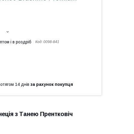
птом і в роздріб
Код:
0098-841
ротягом 14 днів
за рахунок покупця
неція з Танею Прентковіч