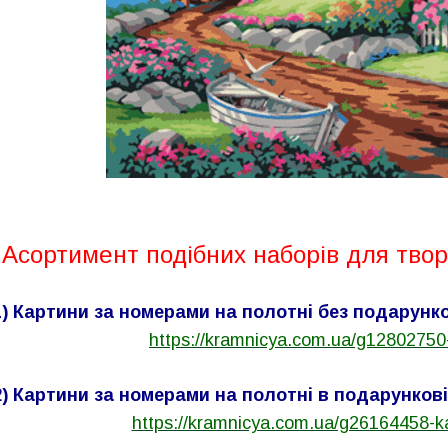
Асортимент подібних
наборів для твор
1) Картини за номерами на полотні без подарунко
https://kramnicya.com.ua/g12802750
2) Картини за номерами на полотні в подарункові
https://kramnicya.com.ua/g26164458-k