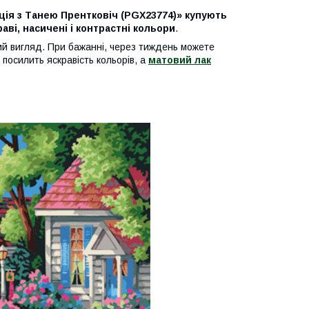
ія з Танею Прентковіч (PGX23774)» купують
аві, насичені і контрастні кольори
.
ий вигляд. При бажанні, через тиждень можете
посилить яскравість кольорів, а
матовий лак