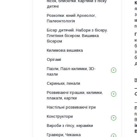
пісок, блискітки. Картини з піску
дитячі
я
з
Розкопки: юний Археолог,
м
Палеонтологія
п
Бісер дитячий. Набори з бісеру.
Г
Плетіння бісером. Вишивка
к
бісером
б
Килимова вишивка
з
б
Орігамі
д
Пазли, Пазл-килимки, 3D-
пазли
В
Скриньки, пенали
–
Розвиваючі іграшки, килимки,
С
плакати, картки
–
Настільні розвиваючі ігри
П
п
Конструктори
В
і
Вироби з гіпсу, кераміки
В
Гравюри, Чеканка