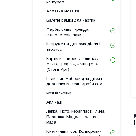
контуром
Алмазна мозаїка
Багетні рамки для картин
Фарби, олівці, крейда,
фломастери, лаки
Інструменти для рукоділля і
творчості
Картини з ниток: «Ізонитка»,
«Ниткографія», «String Art»
(Стрінг Арт)
Годинник. Набори для дітей і
дорослих із серії "Зроби сам"
Розмальовки
Аплікації
Лепка. Тісто. Керапласт. Глина.
Пластика. Моделювальна
маса
Кінетичний пісок. Кольоровий