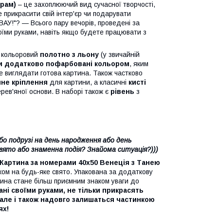
рам)
– це захоплюючий вид сучасної творчості,
 прикрасити свій інтер'єр чи подарувати
АУ!"? — Всього пару вечорів, проведені за
оїми руками, навіть якщо будете працювати з
 кольоровий
полотно з льону
(у звичайній
и додатково пофарбовані кольором
, яким
е виглядати готова картина. Також частково
чне кріплення
для картини, а класичні
кисті
ерев'яної основи. В наборі також є
рівень
з
бо подрузі на день народження або день
свято або знаменна подія? Знайома ситуація?)))
Картина за номерами 40х50 Венеція з Танею
ком на будь-яке свято. Упакована за додаткову
тина стане більш приємним знаком уваги до
ані своїми руками, не тільки прикрасять
., але і також надовго залишаться частинкою
ях!