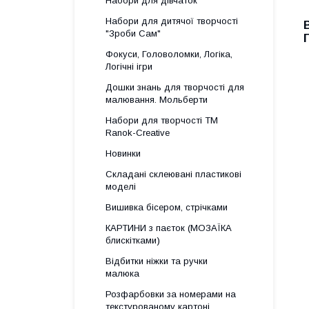
Набори для дівчаток
Набори для дитячої творчості
"Зроби Сам"
Фокуси, Головоломки, Логіка,
Логічні ігри
Дошки знань для творчості для
малювання. Мольберти
Набори для творчості ТМ
Ranok-Creative
Новинки
Складані склеювані пластикові
моделі
Вишивка бісером, стрічками
КАРТИНИ з паєток (МОЗАЇКА
блискітками)
Відбитки ніжки та ручки
малюка
Розфарбовки за номерами на
текстурованому картоні