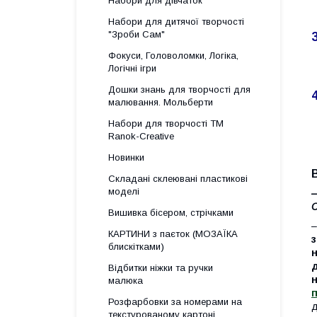
Набори для дівчаток
Набори для дитячої творчості
"Зроби Сам"
Фокуси, Головоломки, Логіка,
Логічні ігри
Дошки знань для творчості для
малювання. Мольберти
Набори для творчості ТМ
Ranok-Creative
Новинки
Складані склеювані пластикові
моделі
–
С
Вишивка бісером, стрічками
–
КАРТИНИ з паєток (МОЗАЇКА
з
блискітками)
н
д
Відбитки ніжки та ручки
малюка
Розфарбовки за номерами на
д
текстурованому картоні