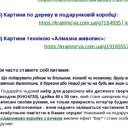
3) Картини по дереву в подарунковій коробці:
https://kramnicya.com.ua/g71649357-
4) Картини технікою «Алмазна живопис»:
https://kramnicya.com.ua/g191655
Ви часто ставите собі питання:
 Що подарувати рідним чи близьким, коханій чи коханому, другу а
вятого Валентина, 8 березня або Новий рік чи на будь яке інше 
 Подаруйте чудовий
набір для дорослого або дитячого твор
аходом (KHO4730), Ідейка 40 х 50 см»
, який стане шикарним по
аписані своїми руками, не тільки прикрасять інтер'єр будинк
., але найголовніше - вони надовго залишаться частинкою В
незабутньою пам'яттю в Ваших серцях!
Упакований на подарун
подарункову коробку з ручкою
викличе ефект "Вау!" і стане осо
рузям!