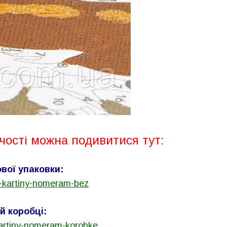
чості можна подивитися тут:
вої упаковки:
-kartiny-nomeram-bez
й коробці:
artiny-nomeram-korobke