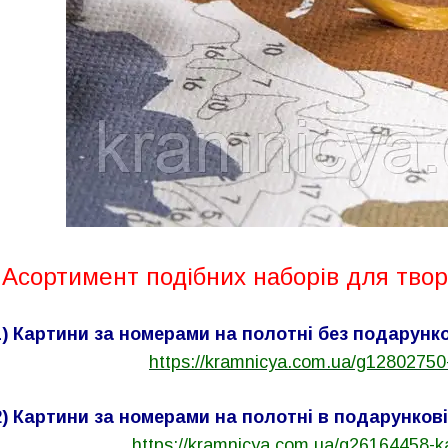
Асортимент подібних
наборів для твор
1) Картини за номерами на полотні без подарунко
https://kramnicya.com.ua/g12802750
2) Картини за номерами на полотні в подарункові
https://kramnicya.com.ua/g26164458-k