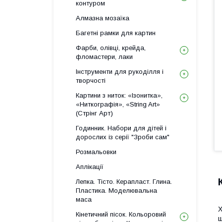
контуром
Алмазна мозаїка
Багетні рамки для картин
Фарби, олівці, крейда,
фломастери, лаки
Інструменти для рукоділля і
творчості
Картини з ниток: «Ізонитка»,
«Ниткографія», «String Art»
(Стрінг Арт)
Годинник. Набори для дітей і
дорослих із серії "Зроби сам"
Розмальовки
Аплікації
Лепка. Тісто. Керапласт. Глина.
Пластика. Моделювальна
маса
Х
Кінетичний пісок. Кольоровий
ш