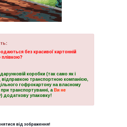
ть:
продаються без красивої картонній
ю плівкою?
дарунковій коробки (так само як і
ед відправкою транспортною компанією,
щільного гофрокартону на власному
 при транспортуванні, а
Ви не
у) додаткову упаковку!
!
знятися від зображення!