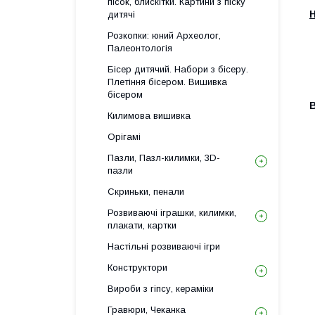
пісок, блискітки. Картини з піску
Н
дитячі
Розкопки: юний Археолог,
Палеонтологія
Бісер дитячий. Набори з бісеру.
Плетіння бісером. Вишивка
бісером
В
Килимова вишивка
Орігамі
Пазли, Пазл-килимки, 3D-
пазли
Скриньки, пенали
Розвиваючі іграшки, килимки,
плакати, картки
Настільні розвиваючі ігри
Конструктори
Вироби з гіпсу, кераміки
Гравюри, Чеканка