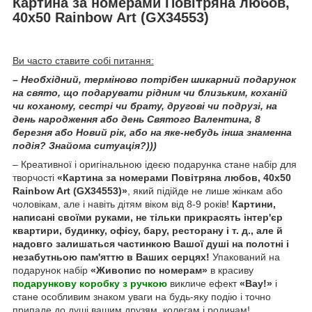
Картина за номерами Повітряна любов,
40х50 Rainbow Art (GX34553)
Ви часто ставите собі питання:
– Необхідний, терміново потрібен шикарний подарунок
на свято, що подарувати рідним чи близьким, коханій
чи коханому, сестрі чи брату, другові чи подрузі, на
день народження або день Святого Валентина, 8
березня або Новий рік, або на яке-небудь інша знаменна
подія? Знайома ситуація?)))
– Креативної і оригінальною ідеєю подарунка стане набір для
творчості
«Картина за номерами Повітряна любов, 40х50
Rainbow Art (GX34553)»
, який підійде не лише жінкам або
чоловікам, але і навіть дітям віком від 8-9 років!
Картини,
написані своїми руками, не тільки прикрасять інтер'єр
квартири, будинку, офісу, бару, ресторану і т. д., але й
надовго залишаться частинкою Вашої душі на полотні і
незабутньою пам'яттю в Ваших серцях!
Упакований на
подарунок набір
«Живопис по номерам»
в красиву
подарункову коробку з ручкою
викличе ефект
«Вау!»
і
стане особливим знаком уваги на будь-яку подію і точно
припаде до душі вашим друзям, колегам і родичам!