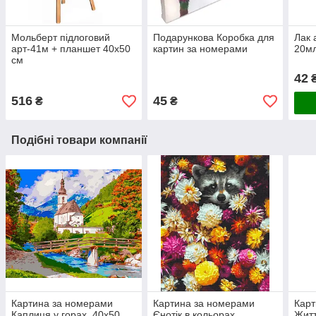
Мольберт підлоговий
Подарункова Коробка для
Лак 
арт-41м + планшет 40х50
картин за номерами
20мл
см
42
516
45
₴
₴
Подібні товари компанії
Картина за номерами
Картина за номерами
Карт
Каплиця у горах, 40х50
Єнотік в кольорах,
Житт