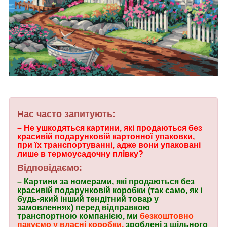
Нас часто запитують:
– Не ушкодяться картини, які продаються без
красивій подарунковій картонної упаковки,
при їх транспортуванні, адже вони упаковані
лише в термоусадочну плівку?
Відповідаємо:
– Картини за номерами, які продаються без
красивій подарунковій коробки (так само, як і
будь-який інший тендітний товар у
замовленнях) перед відправкою
транспортною компанією, ми
безкоштовно
пакуємо у власні коробки,
зроблені з щільного