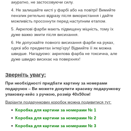
акуратно, не застосовуючи силу.
Не залишайте кисті у фарбі або на повітрі! Вимийте
пензлик ретельно відразу після використання і дайте
можливість просохнути перед наступним етапом.
Акрилові фарби мають підвищену міцність, тому їх
дуже важко змити після висихання.
Не допускайте повного висихання фарби на руках,
одязі або предметах інтер'єру! Відмийте її як можна
швидше. Нагадуємо: акрилова фарба не токсична, але
дуже швидко висихає на поверхнях!
Зверніть увагу:
При необхідності придбати картину за номерами
подарунок – Ви можете докупити красиву подарункову
упаковку-кейс з ручкою, розмір 40х50см!
Варіанти подарункових коробок можна подивитися тут:
Коробка для картини за номерами № 1
Коробка для картини за номерами № 2
Коробка для картини за номерами № 3