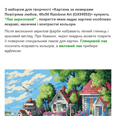
З набором для творчості «Картина за номерами
Повітряна любов, 40х50 Rainbow Art (GX34553)» купують
"Лак акриловий"
, покриття яким надає картині особливо
яскраві, насичені і контрастні кольори
.
Після висихання акрилові фарби набувають легкий глянець і
красивий вигляд. При бажанні, через тиждень можете покрити
її поверхню спеціальним лаком для картин.
Глянцевий лак
посилить яскравість кольорів, а
матовий лак
прибере
відблиски.