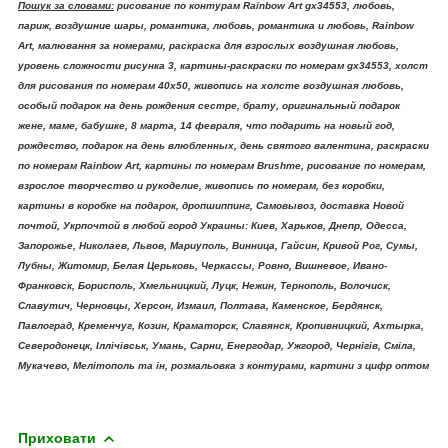
Пошук за словами:
рисование по контурам Rainbow Art gx34553, любовь,
париж, воздушние шары, романтика, любовь, романтика и любовь, Rainbow
Art, малювання за номерами, раскраска для взрослых воздушная любовь,
уровень сложности рисунка 3, картины-раскраски по номерам gx34553, холст
для рисования по номерам 40х50, живопись на холсте воздушная любовь,
особый подарок на день рождения сестре, брату, оригинальный подарок
жене, маме, бабушке, 8 марта, 14 февраля, что подарить на новый год,
рождество, подарок на день влюбленных, день святого валентина, раскраски
по номерам Rainbow Art, картины по номерам Brushme, рисование по номерам,
взрослое творчество и рукоделие, живопись по номерам, без коробки,
картины в коробке на подарок, дропшиппинг, Самовывоз, доставка Новой
почтой, Укрпочтой в любой город Украины: Киев, Харьков, Днепр, Одесса,
Запорожье, Николаев, Львов, Мариуполь, Винница, Гайсин, Кривой Рог, Сумы,
Лубны, Житомир, Белая Церьковь, Черкассы, Ровно, Вишневое, Ивано-
Франковск, Борисполь, Хмельницкий, Луцк, Нежин, Тернополь, Волочиск,
Славутич, Черновцы, Херсон, Измаил, Полтава, Каменское, Бердянск,
Павлоград, Кременчуг, Козин, Краматорск, Славянск, Кропивницкий, Ахтырка,
Северодонецк, Іллічівськ, Умань, Сарни, Енергодар, Ужгород, Чернігів, Сміла,
Мукачево, Мелітополь та ін, розмальовка з контурами, картини з цифр оптом
Приховати