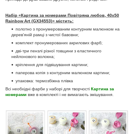
Набір «Картина за номерами Повітряна любов, 40х50
Rainbow Art (GX34553)» містить:
полотно з пронумерованим контурним малюнком на
дерев'яній рамці з чистої бавовни;
комплект пронумерованих акрилових фарб;
дві-три пензлі різної товщини з еластичного
нейлонового волокна;
кріплення для підвішування картини;
паперова копія з контурним малюнком картини;
упаковка: термозбіжна плівка
Всі необхідні фарби у наборі для творчості
Картина за
номерами
вже в комплекті і не вимагають змішування.