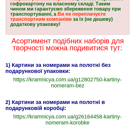
гофрокартону на власному складі. Таким
чином ми гарантуємо збереження товару при
транспортуванні, а
Ви не переплачуєте
транспортним компаніям
за їх (не дешеву)
додаткову упаковку!
Асортимент подібних наборів для
творчості можна подивитися тут:
1) Картини за номерами на полотні без
подарункової упаковки:
https://kramnicya.com.ua/g12802750-kartiny-
nomeram-bez
2) Картини за номерами на полотні в
подарунковій коробці:
https://kramnicya.com.ua/g26164458-kartiny-
nomeram-korobke