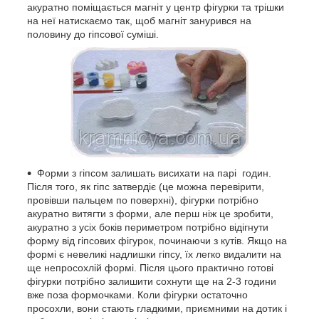
акуратно поміщається магніт у центр фігурки та трішки
на неї натискаємо так, щоб магніт занурився на
половину до гіпсової суміші.
Форми з гіпсом залишать висихати на парі годин.
Після того, як гіпс затвердіє (це можна перевірити,
провівши пальцем по поверхні), фігурки потрібно
акуратно витягти з форми, але перш ніж це зробити,
акуратно з усіх боків периметром потрібно відігнути
форму від гіпсових фігурок, починаючи з кутів. Якщо на
формі є невеликі надлишки гіпсу, їх легко видалити на
ще непросохлій формі. Після цього практично готові
фігурки потрібно залишити сохнути ще на 2-3 години
вже поза формочками. Коли фігурки остаточно
просохли, вони стають гладкими, приємними на дотик і