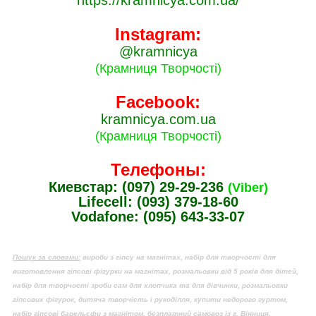
https://kramnicya.com.ua/
Instagram:
@kramnicya
(Крамниця Творчості)
Facebook:
kramnicya.com.ua
(Крамниця Творчості)
Телефоны:
Киевстар: (097) 29-29-236
(Viber)
Lifecell: (093) 379-18-60
Vodafone: (095) 643-33-07
Пошук за словами:
вироби з гіпсу на магнітах, набір для творчості для
виготовлення гіпсові фігурки на магнітах, розмальовки від 5 років для дітей,
набір для творчості зроби сам для хлопчика та для дівчинки, розмальовки
гіпсових фігурок, дитяча творчість і рукоділля, купити недорого гуртом,
набір гіпсові барельєфи з магнітом, безплатний самовоз із г. Вінниця,