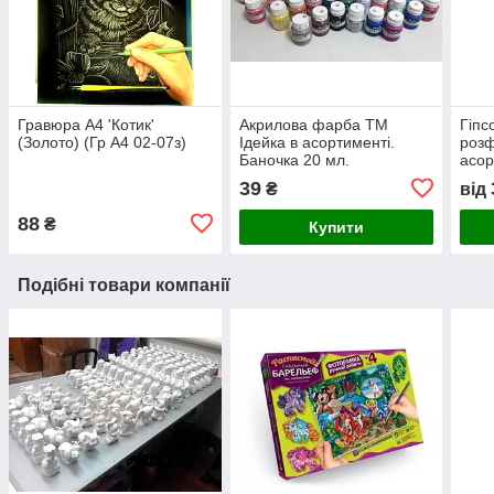
Гравюра А4 'Котик'
Акрилова фарба ТМ
Гіпс
(Золото) (Гр А4 02-07з)
Ідейка в асортименті.
розф
Баночка 20 мл.
асор
39
₴
від
88
₴
Купити
Подібні товари компанії