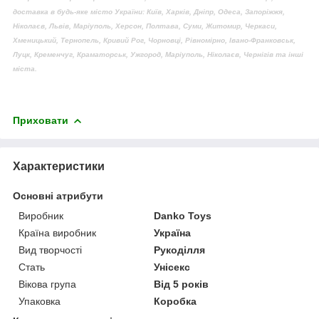
доставка в будь-яке місто України: Київ, Харків, Дніпр, Одеса, Запоріжжя,
Ніколаєв, Львів, Маріуполь, Херсон, Полтава, Суми, Житомир, Черкаси,
Хменицький, Тернопель, Кривий Рог, Чорновці, Рівномірно, Івано-Франковськ,
Луцк, Кременчуг, Краматорськ, Ужгород, Маріуполь, Ніколаєв, Чернігів та інші
міста.
Приховати
Характеристики
Основні атрибути
Виробник
Danko Toys
Країна виробник
Україна
Вид творчості
Рукоділля
Стать
Унісекс
Вікова група
Від 5 років
Упаковка
Коробка