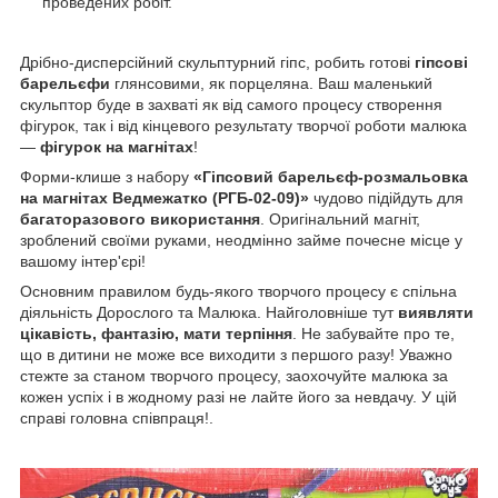
проведених робіт.
Дрібно-дисперсійний скульптурний гіпс, робить готові
гіпсові
барельєфи
глянсовими, як порцеляна. Ваш маленький
скульптор буде в захваті як від самого процесу створення
фігурок, так і від кінцевого результату творчої роботи малюка
—
фігурок на магнітах
!
Форми-клише з набору
«Гіпсовий барельєф-розмальовка
на магнітах Ведмежатко (РГБ-02-09)»
чудово підійдуть для
багаторазового використання
. Оригінальний магніт,
зроблений своїми руками, неодмінно займе почесне місце у
вашому інтер'єрі!
Основним правилом будь-якого творчого процесу є спільна
діяльність Дорослого та Малюка. Найголовніше тут
виявляти
цікавість, фантазію, мати терпіння
. Не забувайте про те,
що в дитини не може все виходити з першого разу! Уважно
стежте за станом творчого процесу, заохочуйте малюка за
кожен успіх і в жодному разі не лайте його за невдачу. У цій
справі головна співпраця!.