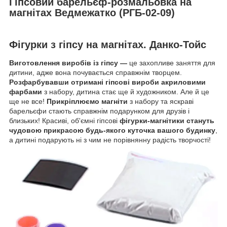
Гіпсовий барельєф-розмальовка на
магнітах Ведмежатко (РГБ-02-09)
Фігурки з гіпсу на магнітах. Данко-Тойс
Виготовлення виробів із гіпсу —
це захопливе заняття для
дитини, адже вона почувається справжнім творцем.
Розфарбувавши отримані гіпсові вироби акриловими
фарбами
з набору, дитина стає ще й художником. Але й це
ще не все!
Прикріплюємо магніти
з набору та яскраві
барельєфи стають справжнім подарунком для друзів і
близьких! Красиві, об'ємні гіпсові
фігурки-магнітики стануть
чудовою прикрасою будь-якого куточка вашого будинку
,
а дитині подарують ні з чим не порівнянну радість творчості!