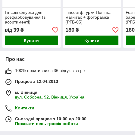
Гіпсові фігурки для
Гіпсові фігурки Поні на
Розп
розфарбовування (в
магнітах + фоторамка
баре
асортименті)
(РГБ-05)
(РГБ
39
180
180
від
₴
₴
Купити
Купити
Про нас
100% позитивних з 36 відгуків за рік
Працює з 12.04.2013
м. Вінниця
вул. Соборна, 92, Вінниця, Україна
Контакти
Сьогодні працює з 10:00 до 20:00
Показати весь графік роботи