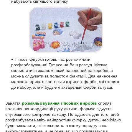
набувають світлішого відтінку.
Гіпсові фігурки готові, час розпочинати
розфарбовування! Тут усе на Ваш розсуд. Можна
скористатися зразком, який наведений на коробці, а
можна слідувати за польотом фантазії. Для нанесення
малюнка придатні не тільки акрилові фарби, які входять
до набору, але й будь-які акварельні фарби та гуаш.
Заняття
розмальовування гіпсових виробів
сприяє
поліпшенню координації руху дитини, формує відчуття
внутрішнього контролю та ладу. Погодьтеся: для того, щоб
розфарбувати навіть найпростішу фігурку, дитині необхідно
буде визначити, які кольори та в якому порядку вона
використовуватиме, а це означає, що розвивається її