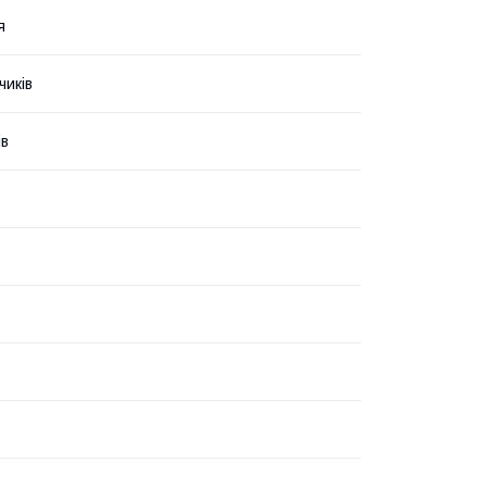
я
чиків
ів