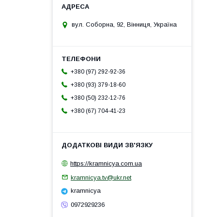
вул. Соборна, 92, Вінниця, Україна
+380 (97) 292-92-36
+380 (93) 379-18-60
+380 (50) 232-12-76
+380 (67) 704-41-23
https://kramnicya.com.ua
kramnicya.tv@ukr.net
kramnicya
0972929236