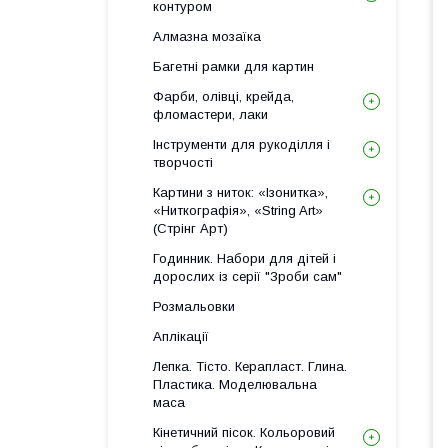
контуром
Алмазна мозаїка
Багетні рамки для картин
Фарби, олівці, крейда,
фломастери, лаки
Інструменти для рукоділля і
творчості
Картини з ниток: «Ізонитка»,
«Ниткографія», «String Art»
(Стрінг Арт)
Годинник. Набори для дітей і
дорослих із серії "Зроби сам"
Розмальовки
Аплікації
Лепка. Тісто. Керапласт. Глина.
Пластика. Моделювальна
маса
Кінетичний пісок. Кольоровий