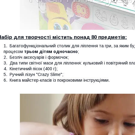
Набір для творчості містить понад 80 предметів:
Багатофункціональний столик для ліплення та гри, за яким б
процесом
трьом дітям одночасно
;
Безліч аксесуарів і формочок;
Два типи світної маси для ліплення: кульковий і повітряний пл
Кінетичний пісок (400 г);
Ручний лізун "Crazy Slime";
Книга майстер-класів із покроковими інструкціями.