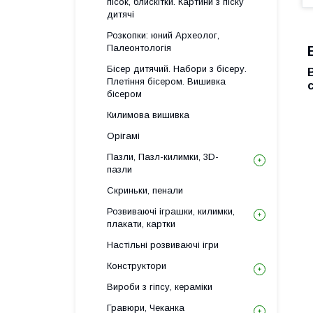
пісок, блискітки. Картини з піску
дитячі
Розкопки: юний Археолог,
Палеонтологія
Бісер дитячий. Набори з бісеру.
Плетіння бісером. Вишивка
бісером
Килимова вишивка
Орігамі
Пазли, Пазл-килимки, 3D-
пазли
Скриньки, пенали
Розвиваючі іграшки, килимки,
плакати, картки
Настільні розвиваючі ігри
Конструктори
Вироби з гіпсу, кераміки
Гравюри, Чеканка