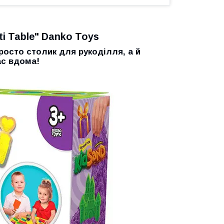
ti Table" Danko Toys
просто столик для рукоділля, а й
ас вдома!