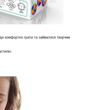
уде комфортно грати та займатися творчим
астилін;