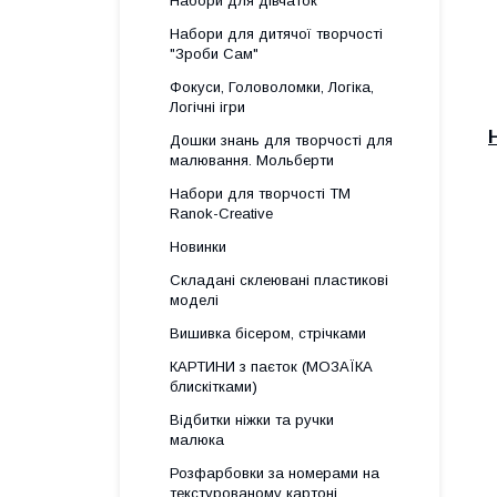
Набори для дівчаток
Набори для дитячої творчості
"Зроби Сам"
Фокуси, Головоломки, Логіка,
Логічні ігри
Дошки знань для творчості для
малювання. Мольберти
Набори для творчості ТМ
Ranok-Creative
Новинки
Складані склеювані пластикові
моделі
Вишивка бісером, стрічками
КАРТИНИ з паєток (МОЗАЇКА
блискітками)
Відбитки ніжки та ручки
малюка
Розфарбовки за номерами на
текстурованому картоні