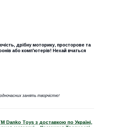
ючість, дрібну моторику, просторове та
фонів або комп'ютерів! Нехай вчаться
я одночасних занять творчістю!
М Danko Toys з доставкою по Україні,