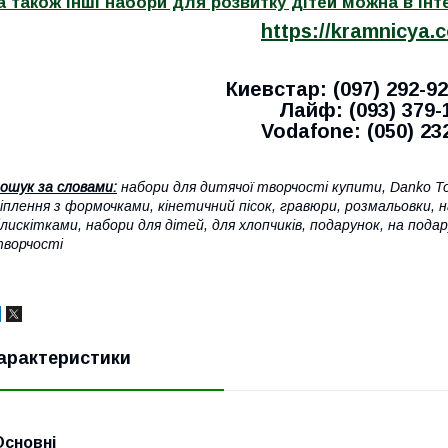
а також інші набори для розвитку дітей можна в ін
https://kramnicya.
Киевстар: (097) 292-92
Лайф: (093) 379-
Vodafone: (050) 23
ошук за словами:
набори для дитячої творчості купити, Danko Toy
іплення з формочками, кінетичний пісок, гравюри, розмальовки, 
лискітками, набори для дітей, для хлопчиків, подарунок, на подар
ворчості
арактеристики
Основні