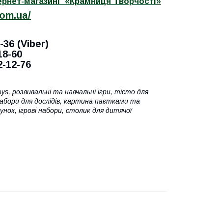
тернет-магазині «Крамниця Творчості»
com.ua/
-36 (Viber)
18-60
2-12-76
s, розвивальні та навчальні ігри, тісто для
набори для дослідів, картина паєтками та
унок, ігрові набори, столик для дитячої