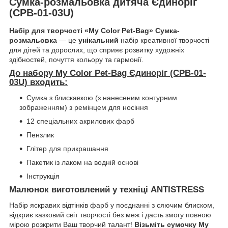
Сумка-розмальовка дитяча Єдиноріг
(CPB-01-03U)
Набір для творчості «My Color Pet-Bag» Сумка-
розмальовка
— це
унікальний
набір креативної творчості
для дітей та дорослих, що сприяє розвитку художніх
здібностей, почуття кольору та гармонії.
До набору My Color Pet-Bag Єдиноріг (CPB-01-
03U) входить:
Сумка з блискавкою (з нанесеним контурним
зображенням) з ремінцем для носіння
12 спеціальних акрилових фарб
Пензлик
Глітер для прикрашання
Пакетик із лаком на водній основі
Інструкція
Малюнок виготовлений у техніці ANTISTRESS
Набір яскравих відтінків фарб у поєднанні з сяючим блиском,
відкриє казковий світ творчості без меж і дасть змогу повною
мірою розкрити Ваш творчий талант!
Візьміть сумочку My