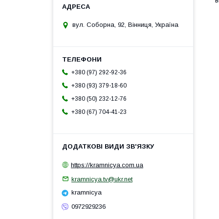
в
вул. Соборна, 92, Вінниця, Україна
+380 (97) 292-92-36
+380 (93) 379-18-60
+380 (50) 232-12-76
+380 (67) 704-41-23
https://kramnicya.com.ua
kramnicya.tv@ukr.net
kramnicya
0972929236