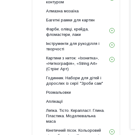
контуром
Алмазна мозаїка
Багетні рамки для картин
Фарби, олівці, крейда,
фломастери, лаки
Інструменти для рукоділля і
творчості
Картини з ниток: «Ізонитка»,
«Ниткографія», «String Art»
(Стрінг Арт)
Годинник. Набори для дітей і
дорослих із серії "Зроби сам"
Розмальовки
Аплікації
Лепка. Тісто. Керапласт. Глина.
Пластика. Моделювальна
маса
Кінетичний пісок. Кольоровий