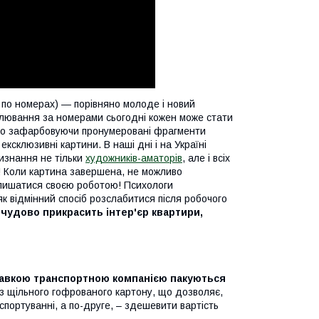
по номерах) ― порівняно молоде і новий
алювання за номерами сьогодні кожен може стати
сто зафарбовуючи пронумеровані фрагменти
склюзивні картини. В наші дні і на Україні
изнання не тільки
художників-аматорів
, але і всіх
ти! Коли картина завершена, не можливо
 пишатися своєю роботою! Психологи
 відмінний спосіб розслабитися після робочого
а чудово прикрасить інтер'єр квартири,
авкою транспортною компанією пакуються
і з щільного гофрованого картону, що дозволяє,
спортуванні, а по-друге, – здешевити вартість