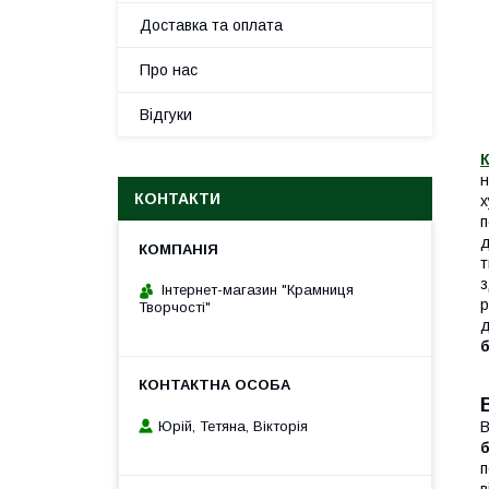
Доставка та оплата
Про нас
Відгуки
н
КОНТАКТИ
х
п
д
т
з
Інтернет-магазин "Крамниця
р
Творчості"
Юрій, Тетяна, Вікторія
В
п