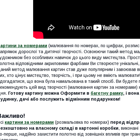
Картини за номерами
(малювання по номерах, по цифрах, розпис 
апрямок дорослої та дитячої творчості. Освоюючи такий метод м
удожником без особливих навичок до цього виду мистецтва. Про
олотна відповідними акриловими фарбами Ви створюєте унікальні, ек
аний метод малювання картин став дуже популярним і завоював в
их, хто цінує мистецтво, творчість, і при цьому не вміють малюва
догадатися, що вона була намальована в такий спосіб. Ви будете
екомендують цей вид творчості (малювання картин за номерами) як
дня.
Готову картину можна Оформити в
багетну рамку
, і вон
будинку, дачі або послужить відмінним подарунком!
Важливо!
сі
картини за номерами
(розмальовка по номерах)
перед відпр
безкоштовно
на власному складі
в картонні коробки
, виконан
о-перше, надійно захистити полотно від зовнішніх впливів при тран