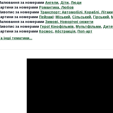
Малювання за номерами
Ангели
,
Діти
,
Люди
Картини за номерами
Романтика, Любов
Живопис за номерами
Транспорт: Автомобілі, Кораблі, Літаки
Картини за номерами
Пейзажі
:
Міський
,
Сільський
,
Гірський
,
Малювання за номерами
Зимові, Новорічні сюжети
Живопис за номерами
Герої Кінофільмів
,
Мультфільми
,
Дитя
Картини за номерами
Космос
,
Абстракція
,
Поп-арт
а інші тематики...