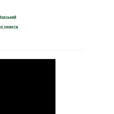
Морський
чі сюжети