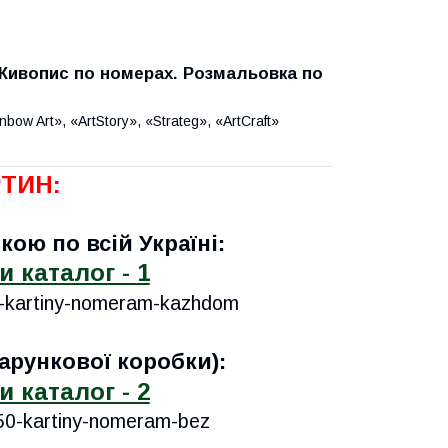
Живопис по номерах. Розмальовка по
w Art», «ArtStory», «Strateg», «ArtCraft»
ТИН:
ою по всій Україні:
 каталог - 1
5-kartiny-nomeram-kazhdom
арункової коробки):
 каталог - 2
750-kartiny-nomeram-bez