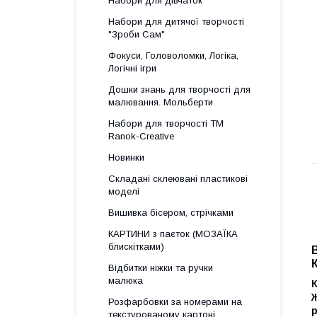
Набори для дівчаток
Набори для дитячої творчості
"Зроби Сам"
Фокуси, Головоломки, Логіка,
Логічні ігри
Дошки знань для творчості для
малювання. Мольберти
Набори для творчості ТМ
Ranok-Creative
Новинки
Складані склеювані пластикові
моделі
Вишивка бісером, стрічками
КАРТИНИ з паєток (МОЗАЇКА
блискітками)
Відбитки ніжки та ручки
малюка
Розфарбовки за номерами на
текстурованому картоні