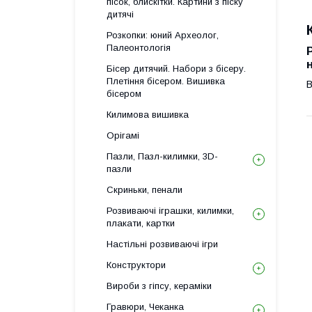
пісок, блискітки. Картини з піску
дитячі
Розкопки: юний Археолог,
Палеонтологія
Бісер дитячий. Набори з бісеру.
Плетіння бісером. Вишивка
В
бісером
Килимова вишивка
Орігамі
Пазли, Пазл-килимки, 3D-
пазли
Скриньки, пенали
Розвиваючі іграшки, килимки,
плакати, картки
Настільні розвиваючі ігри
Конструктори
Вироби з гіпсу, кераміки
Гравюри, Чеканка