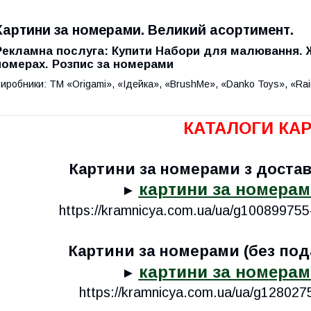
Картини за номерами. Великий асортимент.
Рекламна послуга: Купити Набори для малювання. 
номерах. Розпис за номерами
иробники: ТМ «Origami», «Ідейка», «BrushMe», «Danko Toys», «Rainbo
КАТАЛОГИ КАР
Картини за номерами з доставк
картини за номерами
►
https://kramnicya.com.ua/ua/g10089975
Картини за номерами (без под
картини за номерами
►
https://kramnicya.com.ua/ua/g12802