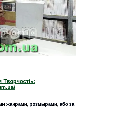
 Творчості»:
om.ua/
ми жанрами, розмырами, або за