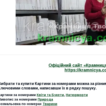
Офіційний сайт «Крамниця
https://kramnicya.c
Вибрати та купити Картини за номерами можна за різни
Ключовими словами, написавши їх в рядку пошуку.
Картини за номерами
Квіти та Букети
,
Натюрморти
Живопис за номерами
Природа
розмальовка по номерах
Тварини