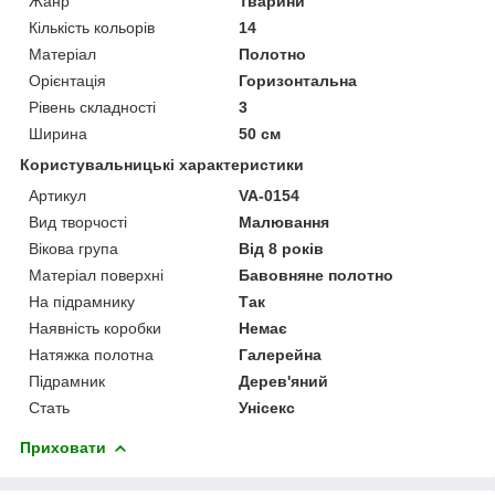
Жанр
Тварини
Кількість кольорів
14
Матеріал
Полотно
Орієнтація
Горизонтальна
Рівень складності
3
Ширина
50 см
Користувальницькі характеристики
Артикул
VA-0154
Вид творчості
Малювання
Вікова група
Від 8 років
Матеріал поверхні
Бавовняне полотно
На підрамнику
Так
Наявність коробки
Немає
Натяжка полотна
Галерейна
Підрамник
Дерев'яний
Стать
Унісекс
Приховати