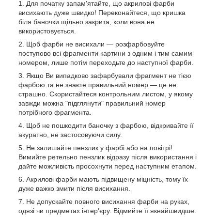
Для початку запам'ятайте, що акрилові фарби
висихають дуже швидко! Переконайтеся, що кришка
біля баночки щільно закрита, коли вона не
використовується.
Щоб фарби не висихали — розфарбовуйте
поступово всі фрагменти картини з одним і тим самим
номером, лише потім переходьте до наступної фарби.
Якщо Ви випадково зафарбували фрагмент не тією
фарбою та не знаєте правильний номер — це не
страшно. Скористайтеся контрольним листом, у якому
завжди можна "підглянути" правильний номер
потрібного фрагмента.
Щоб не пошкодити баночку з фарбою, відкривайте її
акуратно, не застосовуючи силу.
Не залишайте пензлик у фарбі або на повітрі!
Вимийте ретельно пензлик відразу після використання і
дайте можливість просохнути перед наступним етапом.
Акрилові фарби мають підвищену міцність, тому їх
дуже важко змити після висихання.
Не допускайте повного висихання фарби на руках,
одязі чи предметах інтер'єру. Відмийте її якнайшвидше.