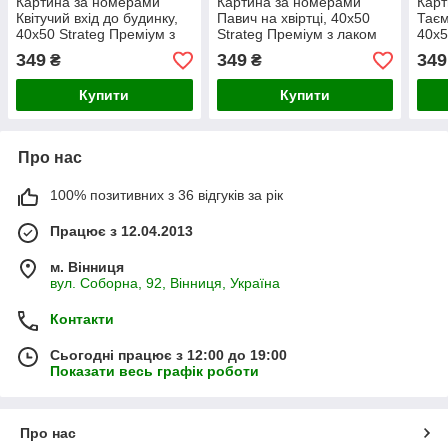
Картина за номерами
Картина за номерами
Карт
Квітучий вхід до будинку,
Павич на хвіртці, 40х50
Тає
40х50 Strateg Преміум з
Strateg Преміум з лаком
40х5
лаком та рівнем (VA-3384)
та рівнем (VA-3414)
лако
349
349
349
₴
₴
Купити
Купити
Про нас
100% позитивних з 36 відгуків за рік
Працює з 12.04.2013
м. Вінниця
вул. Соборна, 92, Вінниця, Україна
Контакти
Сьогодні працює з 12:00 до 19:00
Показати весь графік роботи
Про нас