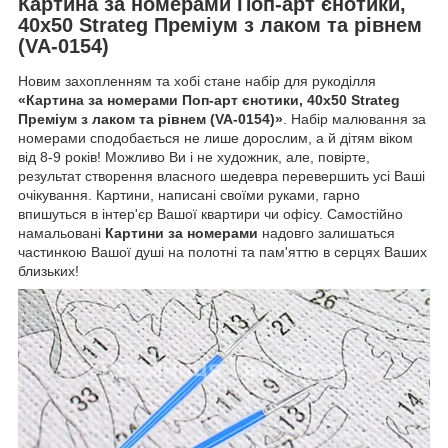
Картина за номерами Поп-арт єнотики,
40х50 Strateg Преміум з лаком та рівнем
(VA-0154)
Новим захопленням та хобі стане набір для рукоділля
«Картина за номерами Поп-арт єнотики, 40х50 Strateg
Преміум з лаком та рівнем (VA-0154)»
. Набір малювання за
номерами сподобається не лише дорослим, а й дітям віком
від 8-9 років! Можливо Ви і не художник, але, повірте,
результат створення власного шедевра перевершить усі Ваші
очікування. Картини, написані своїми руками, гарно
впишуться в інтер'єр Вашої квартири чи офісу. Самостійно
намальовані
Картини за номерами
надовго залишаться
частинкою Вашої душі на полотні та пам'яттю в серцях Ваших
близьких!