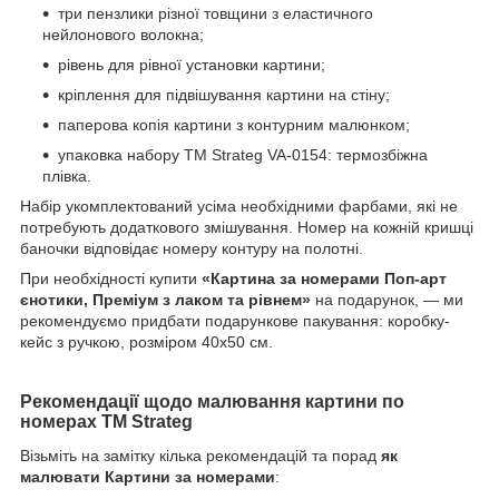
три пензлики різної товщини з еластичного
нейлонового волокна;
рівень для рівної установки картини;
кріплення для підвішування картини на стіну;
паперова копія картини з контурним малюнком;
упаковка набору ТМ Strateg VA-0154: термозбіжна
плівка.
Набір укомплектований усіма необхідними фарбами, які не
потребують додаткового змішування. Номер на кожній кришці
баночки відповідає номеру контуру на полотні.
При необхідності купити
«Картина за номерами Поп-арт
єнотики, Преміум з лаком та рівнем»
на подарунок, — ми
рекомендуємо придбати подарункове пакування: коробку-
кейс з ручкою, розміром 40х50 см.
Рекомендації щодо малювання картини по
номерах ТМ Strateg
Візьміть на замітку кілька рекомендацій та порад
як
малювати Картини за номерами
: