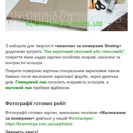
З набором для творчості
«живопис за номерами Strateg»
додатково купують
"Лак акриловий (матовий або глянсовий)"
,
покриття яким надає картині особливо яскраві, насичені та
контрастні кольори.
Покрити поверхню картини спеціальним акриловим лаком
бажано після висихання акрилової фарби, через декілька
днів.
Глянцевий лак
посилить яскравість кольорів, а
матовий лак
прибере відблиски.
Фотографії готових робіт
Фотографії готових картин, виконаних технікою
«Малювання
за номерами»
дивіться у нашій
Фотогалереї:
https://kramnicya.com.ua/ua/photos
Зверніть увагу!