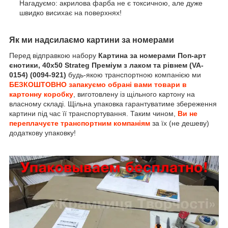
Нагадуємо: акрилова фарба не є токсичною, але дуже
швидко висихає на поверхнях!
Як ми надсилаємо картини за номерами
Перед відправкою набору
Картина за номерами Поп-арт
єнотики, 40х50 Strateg Преміум з лаком та рівнем (VA-
0154) (0094-921)
будь-якою транспортною компанією ми
БЕЗКОШТОВНО запакуємо обрані вами товари в
картонну коробку
, виготовлену із щільного картону на
власному складі. Щільна упаковка гарантуватиме збереження
картини під час її транспортування. Таким чином,
Ви не
переплачуєте транспортним компаніям
за їх (не дешеву)
додаткову упаковку!