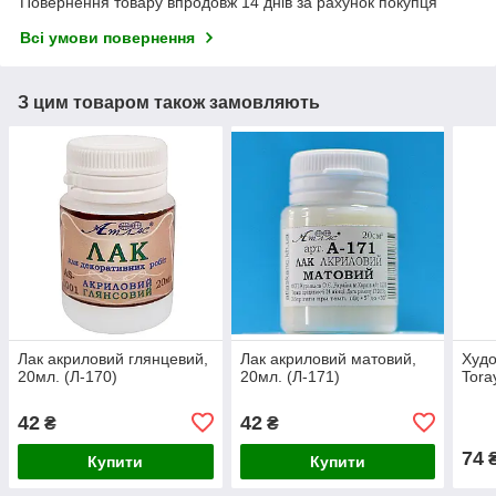
Повернення товару впродовж 14 днів за рахунок покупця
Всі умови повернення
З цим товаром також замовляють
Лак акриловий глянцевий,
Лак акриловий матовий,
Худо
20мл. (Л-170)
20мл. (Л-171)
Tora
42
42
₴
₴
74
Купити
Купити