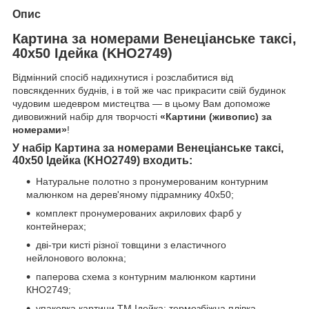
Опис
Картина за номерами Венеціанське таксі,
40х50 Ідейка (KHO2749)
Відмінний спосіб надихнутися і розслабитися від
повсякденних буднів, і в той же час прикрасити свій будинок
чудовим шедевром мистецтва — в цьому Вам допоможе
дивовижний набір для творчості
«Картини (живопис) за
номерами»
!
У набір Картина за номерами Венеціанське таксі,
40х50 Ідейка (KHO2749) входить:
Натуральне полотно з пронумерованим контурним
малюнком на дерев'яному підрамнику 40х50;
комплект пронумерованих акрилових фарб у
контейнерах;
дві-три кисті різної товщини з еластичного
нейлонового волокна;
паперова схема з контурним малюнком картини
КНО2749;
упаковка картини ТМ Ідейка: термозбіжна плівка.