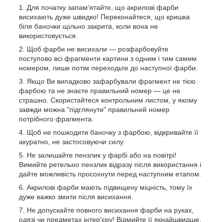
Для початку запам'ятайте, що акрилові фарби
висихають дуже швидко! Переконайтеся, що кришка
біля баночки щільно закрита, коли вона не
використовується.
Щоб фарби не висихали — розфарбовуйте
поступово всі фрагменти картини з одним і тим самим
номером, лише потім переходьте до наступної фарби.
Якщо Ви випадково зафарбували фрагмент не тією
фарбою та не знаєте правильний номер — це не
страшно. Скористайтеся контрольним листом, у якому
завжди можна "підглянути" правильний номер
потрібного фрагмента.
Щоб не пошкодити баночку з фарбою, відкривайте її
акуратно, не застосовуючи силу.
Не залишайте пензлик у фарбі або на повітрі!
Вимийте ретельно пензлик відразу після використання і
дайте можливість просохнути перед наступним етапом.
Акрилові фарби мають підвищену міцність, тому їх
дуже важко змити після висихання.
Не допускайте повного висихання фарби на руках,
одязі чи предметах інтер'єру! Відмийте її якнайшвидше.