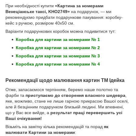
При необхідності купити
«Картина за номерами
Венеціанське таксі, KHO2749»
на подарунок, — ми
рекомендуємо придбати подарункове пакування: коробку-
кейс з ручкою, розміром 40х50 см.
Варіанти подарункових коробок можна подивитися тут:
Коробка для картини за номерами № 1
Коробка для картини за номерами № 2
Коробка для картини за номерами № 3
Коробка для картини за номерами № 4
Рекомендації щодо малювання картин ТМ Ідейка
Отже, запасаємося терпінням, беремо наше полотно та
фарби та
приступаємо до створення власного шедевра
,
яке, можливо, стане не лише гарною прикрасою Вашої оселі,
але й безцінним подарунком близькій людині. Ми впевнені,
що у Вас все вийде, а
результат праці перевершить усі
Ваші очікування!
Візьміть на замітку кілька рекомендацій та порад
як
малювати Картини за номерами
: