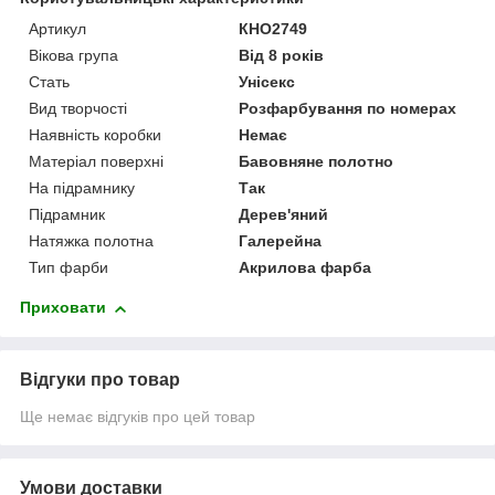
Артикул
КНО2749
Вікова група
Від 8 років
Стать
Унісекс
Вид творчості
Розфарбування по номерах
Наявність коробки
Немає
Матеріал поверхні
Бавовняне полотно
На підрамнику
Так
Підрамник
Дерев'яний
Натяжка полотна
Галерейна
Тип фарби
Акрилова фарба
Приховати
Відгуки про товар
Ще немає відгуків про цей товар
Умови доставки