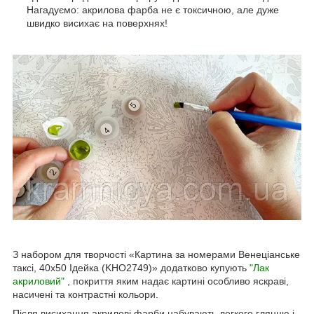
Нагадуємо: акрилова фарба не є токсичною, але дуже
швидко висихає на поверхнях!
З набором для творчості «Картина за номерами Венеціанське
таксі, 40х50 Ідейка (KHO2749)» додатково купують
"Лак
акриловий"
, покриття яким надає картині особливо яскраві,
насичені та контрастні кольори.
Після висихання акрилові фарби набувають легкого глянцю і