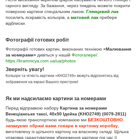
гарного вигляду. За бажання, через тиждень можете покрити
поверхню картини спеціальним лаком.
Глянцевий лак
посилить яскравість кольорів, а
матовий лак
прибере
відблиски.
Фотографії готових робіт
Фотографії готових картин, виконаних технікою
«Малювання
за номерами»
дивіться у нашій
Фотогалереї:
https://kramnicya.com.ua/ua/photos
Зверніть увагу!
Кольори та чіткість картини «КНО2749» можуть відрізнятись від
зображення на екрані Вашого пристрою!
Як ми надсилаємо картини за номерами
Перед відправкою набору
Картина за номерами
Венеціанське таксі, 40х50 Ідейка (KHO2749) (0079-2811)
будь-якою транспортною компанією ми
БЕЗКОШТОВНО
запакуємо обрані вами товари в картонну коробку
,
виготовлену із щільного картону на власному складі. Щільна
упаковка гарантуватиме збереження картини під час її