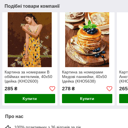
Подібні товари компанії
Картина за номерами В
Картина за номерами
Карт
обіймах метеликів, 40х50
Медові панкейки, 40х50
Анют
Ідейка (KHO2600)
Ідейка (KHO5638)
(KH
285
278
265
₴
₴
Купити
Купити
Про нас
100% позитивних з 36 відгуків за рік