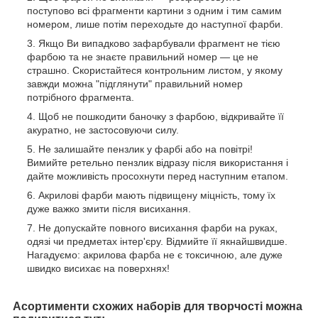
поступово всі фрагменти картини з одним і тим самим
номером, лише потім переходьте до наступної фарби.
Якщо Ви випадково зафарбували фрагмент не тією
фарбою та не знаєте правильний номер — це не
страшно. Скористайтеся контрольним листом, у якому
завжди можна "підглянути" правильний номер
потрібного фрагмента.
Щоб не пошкодити баночку з фарбою, відкривайте її
акуратно, не застосовуючи силу.
Не залишайте пензлик у фарбі або на повітрі!
Вимийте ретельно пензлик відразу після використання і
дайте можливість просохнути перед наступним етапом.
Акрилові фарби мають підвищену міцність, тому їх
дуже важко змити після висихання.
Не допускайте повного висихання фарби на руках,
одязі чи предметах інтер'єру. Відмийте її якнайшвидше.
Нагадуємо: акрилова фарба не є токсичною, але дуже
швидко висихає на поверхнях!
Асортименти схожих наборів для творчості можна