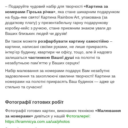
– Подаруйте чудовий набір для творчості
«Картина за
номерами Гірська річка»
, яка стане шикарним подарунком
на будь-яке свято! Картина Rainbow Art, упакована (за
додаткову плату) у презентабельну гарну подарункову
коробку-кейс з ручкою, стане приємним знаком уваги до
Ваших близьких людей чи друзів!
Ви також можете
розфарбувати картину самостійно
–
картини, написані своїми руками, не лише прикрасять
інтер'єр будинку, квартири чи офісу, тощо, але й надовго
залишаться
частинкою Вашої душі
на полотні та
незабутньою пам'яттю у Ваших серцях!
Набір малювання за номерами подарує Вам незабутнє
задоволення та захоплюючі хвилини творчості! Картини за
номерами на полотні прикрасять Ваш будинок — адже це
стильно та сучасно!
Фотографії готових робіт
Фотографії готових картин, виконаних технікою
«Малювання
за номерами»
дивіться у нашій
Фотогалереї:
https://kramnicya.com.ua/ua/photos