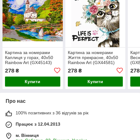
Картина за номерами
Картина за номерами
Карт
Каплиця у горах, 40х50
Життя прекрасне, 40х50
Весн
Rainbow Art (GX45143)
Rainbow Art (GX44581)
(GX
278
278
278
₴
₴
Купити
Купити
Про нас
100% позитивних з 36 відгуків за рік
Працює з 12.04.2013
м. Вінниця