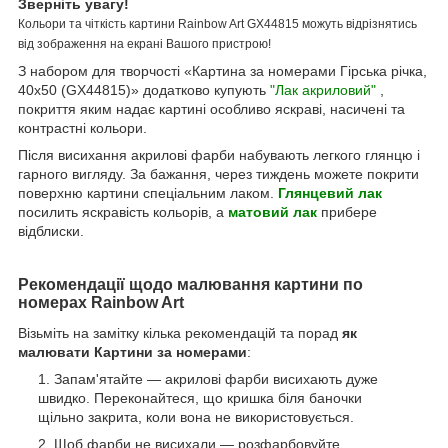
Зверніть увагу!
Кольори та чіткість картини Rainbow Art GX44815 можуть відрізнятись
від зображення на екрані Вашого пристрою!
З набором для творчості «Картина за номерами Гірська річка,
40х50 (GX44815)» додатково купують
"Лак акриловий"
,
покриття яким надає картині особливо яскраві, насичені та
контрастні кольори.
Після висихання акрилові фарби набувають легкого глянцю і
гарного вигляду. За бажання, через тиждень можете покрити
поверхню картини спеціальним лаком.
Глянцевий лак
посилить яскравість кольорів, а
матовий лак
прибере
відблиски.
Рекомендації щодо малювання картини по
номерах Rainbow Art
Візьміть на замітку кілька рекомендацій та порад
як
малювати Картини за номерами
:
Запам'ятайте — акрилові фарби висихають дуже
швидко. Переконайтеся, що кришка біля баночки
щільно закрита, коли вона не використовується.
Щоб фарби не висихали — розфарбовуйте