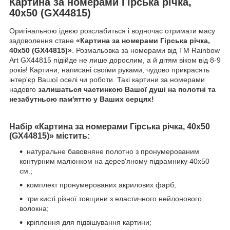
Картина за номерами Гірська річка,
40х50 (GX44815)
Оригінальною ідеєю розслабиться і водночас отримати масу
задоволення стане
«Картина за номерами Гірська річка,
40х50 (GX44815)»
. Розмальовка за номерами від ТМ Rainbow
Art GX44815 підійде не лише дорослим, а й дітям віком від 8-9
років! Картини, написані своїми руками, чудово прикрасять
інтер'єр Вашої оселі чи роботи. Такі картини за номерами
надовго
залишаться частинкою Вашої душі на полотні та
незабутньою пам'яттю у Ваших серцях!
Набір «Картина за номерами Гірська річка, 40х50
(GX44815)» містить:
натуральне бавовняне полотно з пронумерованим
контурним малюнком на дерев'яному підрамнику 40х50
см.;
комплект пронумерованих акрилових фарб;
три кисті різної товщини з еластичного нейлонового
волокна;
кріплення для підвішування картини;