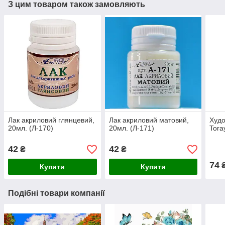
З цим товаром також замовляють
Лак акриловий глянцевий,
Лак акриловий матовий,
Худо
20мл. (Л-170)
20мл. (Л-171)
Tora
42
42
₴
₴
74
Купити
Купити
Подібні товари компанії