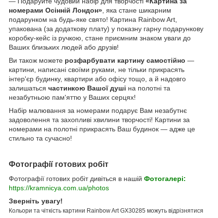
— Подаруйте чудовий набір для творчості
«Картина за
номерами Осінній Лондон»
, яка стане шикарним
подарунком на будь-яке свято! Картина Rainbow Art,
упакована (за додаткову плату) у показну гарну подарункову
коробку-кейс із ручкою, стане приємним знаком уваги до
Ваших близьких людей або друзів!
Ви також можете
розфарбувати картину самостійно
—
картини, написані своїми руками, не тільки прикрасять
інтер'єр будинку, квартири або офісу тощо, а й надовго
залишаться
частинкою Вашої душі
на полотні та
незабутньою пам'яттю у Ваших серцях!
Набір малювання за номерами подарує Вам незабутнє
задоволення та захопливі хвилини творчості! Картини за
номерами на полотні прикрасять Ваш будинок — адже це
стильно та сучасно!
Фотографії готових робіт
Фотографії готових робіт дивіться в нашій
Фотогалері:
https://kramnicya.com.ua/photos
Зверніть увагу!
Кольори та чіткість картини Rainbow Art GX30285 можуть відрізнятися