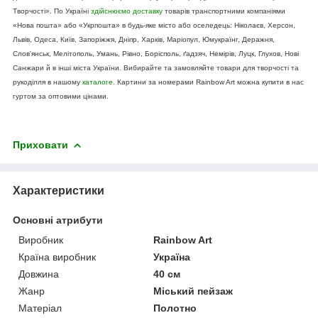
Творчості». По Україні
здійснюємо доставку
товарів транспортними компаніями
«Нова пошта» або «Укрпошта» в будь-яке місто або оселедець: Ніколаєв, Херсон,
Львів, Одеса, Київ, Запоріжжя, Дніпр, Харків, Маріопул, Юмукраїнг, Деражня,
Слов'янськ, Мелітополь, Умань, Рівно, Борісполь, ґадзяч, Немірів, Луцк, Глухов, Нові
Санжари й в інші міста України. Вибирайте та замовляйте товари для творчості та
рукоділля в нашому
каталоге.
Картини за номерами Rainbow Art можна купити в нас
гуртом за оптовими цінами.
Приховати
Характеристики
Основні атрибути
Виробник
Rainbow Art
Країна виробник
Україна
Довжина
40 см
Жанр
Міський пейзаж
Матеріал
Полотно