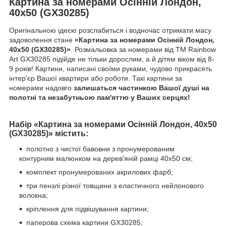
Картина за номерами Осінній Лондон,
40х50 (GX30285)
Оригінальною ідеєю розслабиться і водночас отримати масу
задоволення стане
«Картина за номерами Осінній Лондон,
40х50 (GX30285)»
. Розмальовка за номерами від ТМ Rainbow
Art GX30285 підійде не тільки дорослим, а й дітям віком від 8-
9 років! Картини, написані своїми руками, чудово прикрасять
інтер'єр Вашої квартири або роботи. Такі картини за
номерами надовго
залишаться частинкою Вашої душі на
полотні та незабутньою пам'яттю у Ваших серцях!
Набір «Картина за номерами Осінній Лондон, 40х50
(GX30285)» містить:
полотно з чистої бавовни з пронумерованим
контурним малюнком на дерев'яній рамці 40х50 см;
комплект пронумерованих акрилових фарб;
три пензлі різної товщини з еластичного нейлонового
волокна;
кріплення для підвішування картини;
паперова схема картини GX30285;