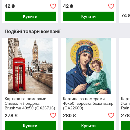
42
42
₴
₴
74
Купити
Купити
Подібні товари компанії
Картина за номерами
Картина за номерами
Карт
Символи Лондона,
40х50 Іверська божа матір
Житт
Brushme 40х50 (GX26716)
(GX22600)
Rain
278
280
278
₴
₴
Купити
Купити