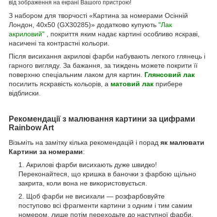
від зображення на екрані Вашого пристрою!
З набором для творчості «Картина за номерами Осінній
Лондон, 40х50 (GX30285)» додатково купують
"Лак
акриловий"
, покриття яким надає картині особливо яскраві,
насичені та контрастні кольори.
Після висихання акрилові фарби набувають легкого глянець і
гарного вигляду. За бажання, за тиждень можете покрити її
поверхню спеціальним лаком для картин.
Глянсовий лак
посилить яскравість кольорів, а
матовий лак
прибере
відблиски.
Рекомендації з малювання картини за цифрами
Rainbow Art
Візьміть на замітку кілька рекомендацій і порад
як малювати
Картини за номерами
:
Акрилові фарби висихають дуже швидко!
Переконайтеся, що кришка в баночки з фарбою щільно
закрита, коли вона не використовується.
Щоб фарби не висихали — розфарбовуйте
поступово всі фрагменти картини з одним і тим самим
номером, лише потім переходьте до наступної фарби.