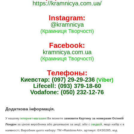
https://kramnicya.com.ua/
Instagram:
@kramnicya
(Крамниця Творчості)
Facebook:
kramnicya.com.ua
(Крамниця Творчості)
Телефоны:
Киевстар: (097) 29-29-236
(Viber)
Lifecell: (093) 379-18-60
Vodafone: (050) 232-12-76
Додаткова інформація.
У нашому
інтернет-магазині
Ви можете
замовити Картину за номерами Осінній
Лондон
за ціною виробника або дешевшою за акції, або с
скидкой
, якщо набір є в
наявності. Виробник цього набору: ТМ «Rainbow Art», артикул: GX30285, код