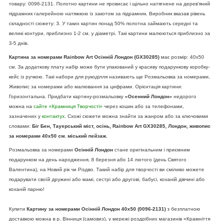
товару: 0096-2131. Полотно картини не провисає і щільно натягнене на дерев'яний
підрамник галерейною натяжкою із закотом за підрамник. Виробник вказав рівень
складності сюжету: 3. У таких картин понад 50% полотна займають середні та
великі контури, приблизно 1-2 см. у діаметрі. Такі картини малюються приблизно за
3-5 днів.
Картина за номерами Rainbow Art Осінній Лондон (GX30285)
має розмір: 40х50
см. За додаткову плату набір може бути упакований у красиву подарункову коробку-
кейс із ручкою. Такі набори для рукоділля називають ще Розмальовка за номерами,
Живопис за номерами або малювання за цифрами. Орієнтація картини:
Горизонтальна. Придбати картину-розмальовку
«Осенний Лондон»
недорого
можна на
сайте «Крамниця Творчості»
через кошик або за телефонами,
зазначених у
контактух
. Схожі сюжети можна знайти за жанром або за ключовими
словами:
Біг Бен, Тауерський міст, осінь, Rainbow Art GX30285, Лондон, живопис
за номерами 40х50 см. міський пейзаж.
Розмальовка за номерами
Осінній Лондон
стане оригінальним і приємним
подарунком на день народження, 8 березня або 14 лютого (день Святого
Валентина), на Новий рік чи Різдво. Такий набір для творчості ви сміливо можете
подарувати своїй дружині або мамі, сестрі або другові, бабусі, коханій дівчині або
коханій парню!
Купити
Картину за номерами Осінній Лондон 40х50 (0096-2131)
з безплатною
доставкою можна в р. Вінниця (самовиз), у мережі роздрібних магазинів «Крамніття