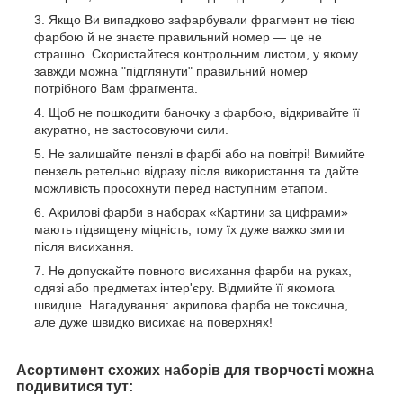
Якщо Ви випадково зафарбували фрагмент не тією
фарбою й не знаєте правильний номер — це не
страшно. Скористайтеся контрольним листом, у якому
завжди можна "підглянути" правильний номер
потрібного Вам фрагмента.
Щоб не пошкодити баночку з фарбою, відкривайте її
акуратно, не застосовуючи сили.
Не залишайте пензлі в фарбі або на повітрі! Вимийте
пензель ретельно відразу після використання та дайте
можливість просохнути перед наступним етапом.
Акрилові фарби в наборах «Картини за цифрами»
мають підвищену міцність, тому їх дуже важко змити
після висихання.
Не допускайте повного висихання фарби на руках,
одязі або предметах інтер'єру. Відмийте її якомога
швидше. Нагадування: акрилова фарба не токсична,
але дуже швидко висихає на поверхнях!
Асортимент схожих наборів для творчості можна
подивитися тут: