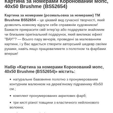
Картина за номерами Коронований мопс,
40х50 Brushme (BS52654)
Картина за номерами (розмальовка за номерами) ТМ
Brushme BS52654
– це цікавий вид сучасної творчості, який
дозволить кожному відчути себе справжнім художником!
Бажаєте прикрасити свій інтер'єр або подарувати знайомим
чи близьким оригінальний подарунок, який викликає ефект
"ВАУ!"? — Всього пару вечорів, проведені за малюванням
картини, і у Вас вдасться створити авторський шедевр своїми
руками, навіть якщо працюватимете з полотном та фарбами
вперше!
Набір «Картина за номерами Коронований мопс,
40х50 Brushme (BS52654)» містить:
натуральне бавовняне полотно з пронумерованим
контурним малюнком на дерев'яному підрамнику 40х50
см.;
комплект пронумерованих акрилових фарб;
три кисті різної товщини з еластичного нейлонового
волокна;