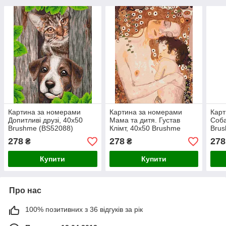
Картина за номерами
Картина за номерами
Карт
Допитливі друзі, 40х50
Мама та дитя. Густав
Соба
Brushme (BS52088)
Клімт, 40х50 Brushme
Brus
(BS52248)
278
278
278
₴
₴
Купити
Купити
Про нас
100% позитивних з 36 відгуків за рік