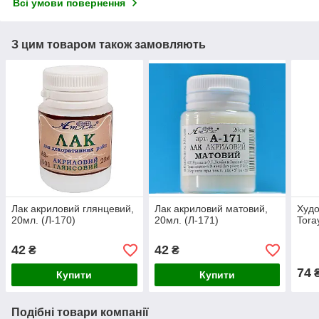
Всі умови повернення
З цим товаром також замовляють
Лак акриловий глянцевий,
Лак акриловий матовий,
Худо
20мл. (Л-170)
20мл. (Л-171)
Tora
42
42
₴
₴
74
Купити
Купити
Подібні товари компанії