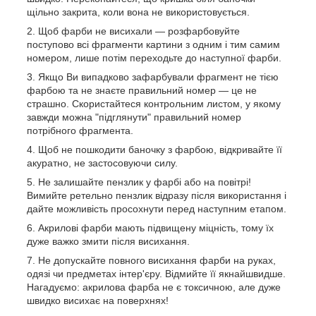
щільно закрита, коли вона не використовується.
Щоб фарби не висихали — розфарбовуйте
поступово всі фрагменти картини з одним і тим самим
номером, лише потім переходьте до наступної фарби.
Якщо Ви випадково зафарбували фрагмент не тією
фарбою та не знаєте правильний номер — це не
страшно. Скористайтеся контрольним листом, у якому
завжди можна "підглянути" правильний номер
потрібного фрагмента.
Щоб не пошкодити баночку з фарбою, відкривайте її
акуратно, не застосовуючи силу.
Не залишайте пензлик у фарбі або на повітрі!
Вимийте ретельно пензлик відразу після використання і
дайте можливість просохнути перед наступним етапом.
Акрилові фарби мають підвищену міцність, тому їх
дуже важко змити після висихання.
Не допускайте повного висихання фарби на руках,
одязі чи предметах інтер'єру. Відмийте її якнайшвидше.
Нагадуємо: акрилова фарба не є токсичною, але дуже
швидко висихає на поверхнях!