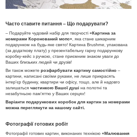
Часто ставите питання – Що подарувати?
– Подаруйте чудовий набір для творчості
«Картина за
номерами Коронований мопс»
, яка стане шикарним
подарунком на будь-яке свято! Картина Brushme, упакована
(за додаткову плату) у презентабельну гарну подарункову
коробку-кейс з ручкою, стане приємним знаком уваги до
Ваших близьких людей чи друзів!
Ви також можете
розфарбувати картину самостійно
–
картини, написані своїми руками, не лише прикрасять
інтер'єр будинку, квартири чи офісу, тощо, але й надовго
залишаться
частинкою Вашої душі
на полотні та
незабутньою пам'яттю у Ваших серцях!
Варіанти подарункових коробок для картин за номерами
можна переглянути на нашому сайті.
Фотографії готових робіт
Фотографії готових картин, виконаних технікою
«Малювання