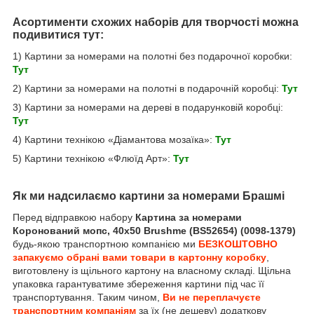
Асортименти схожих наборів для творчості можна
подивитися тут:
1) Картини за номерами на полотні без подарочної коробки:
Тут
2) Картини за номерами на полотні в подарочній коробці:
Тут
3) Картини за номерами на дереві в подарунковій коробці:
Тут
4) Картини технікою «Діамантова мозаїка»:
Тут
5) Картини технікою «Флюїд Арт»:
Тут
Як ми надсилаємо картини за номерами Брашмі
Перед відправкою набору
Картина за номерами
Коронований мопс, 40х50 Brushme (BS52654) (0098-1379)
будь-якою транспортною компанією ми
БЕЗКОШТОВНО
запакуємо обрані вами товари в картонну коробку
,
виготовлену із щільного картону на власному складі. Щільна
упаковка гарантуватиме збереження картини під час її
транспортування. Таким чином,
Ви не переплачуєте
транспортним компаніям
за їх (не дешеву) додаткову