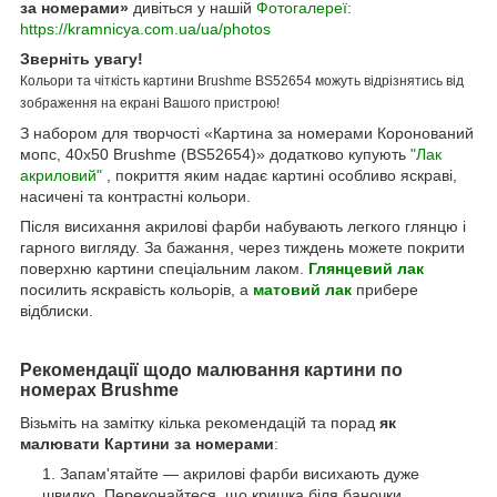
за номерами»
дивіться у нашій
Фотогалереї:
https://kramnicya.com.ua/ua/photos
Зверніть увагу!
Кольори та чіткість картини Brushme BS52654 можуть відрізнятись від
зображення на екрані Вашого пристрою!
З набором для творчості «Картина за номерами Коронований
мопс, 40х50 Brushme (BS52654)» додатково купують
"Лак
акриловий"
, покриття яким надає картині особливо яскраві,
насичені та контрастні кольори.
Після висихання акрилові фарби набувають легкого глянцю і
гарного вигляду. За бажання, через тиждень можете покрити
поверхню картини спеціальним лаком.
Глянцевий лак
посилить яскравість кольорів, а
матовий лак
прибере
відблиски.
Рекомендації щодо малювання картини по
номерах Brushme
Візьміть на замітку кілька рекомендацій та порад
як
малювати Картини за номерами
:
Запам'ятайте — акрилові фарби висихають дуже
швидко. Переконайтеся, що кришка біля баночки