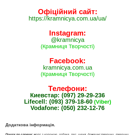
Офіційний сайт:
https://kramnicya.com.ua/ua/
Instagram:
@kramnicya
(Крамниця Творчості)
Facebook:
kramnicya.com.ua
(Крамниця Творчості)
Телефони:
Киевстар: (097) 29-29-236
Lifecell: (093) 379-18-60
(Viber)
Vodafone: (050) 232-12-76
Додаткова інформація.
Пошук по словам:
мопс з короною, собака, пес, щеня, домашні тварини, тварини,