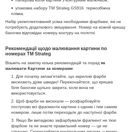
паперова копія картини з контурним малюнком;
упаковка набору ТМ Strateg GS916: термозбіжна
плівка.
Набір укомплектований усіма необхідними фарбами, які не
потребують додаткового змішування. Номер на кожній кришці
баночки відповідає номеру контуру на полотні.
Рекомендації щодо малювання картини по
номерах ТМ Strateg
Візьміть на замітку кілька рекомендацій та порад
як
малювати Картини за номерами
:
Для початку запам'ятайте, що акрилові фарби
висихають дуже швидко! Переконайтеся, що кришка
біля баночки щільно закрита, коли вона не
використовується.
Щоб фарби не висихали — розфарбовуйте
поступово всі фрагменти картини з одним і тим самим
номером, лише потім переходьте до наступної фарби.
Якщо Ви випадково зафарбували фрагмент не тією
фарбою та не знаєте правильний номер — це не
страшно. Скористайтеся контрольним листом, у якому