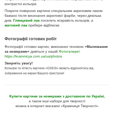
контрастні кольори.
Покрити поверхню картини спеціальним акриловим лаком
бажано після висихання акрилової фарби, через декілька
днів.
Глянцевий лак
посилить яскравість кольорів, а
матовий лак
прибере відблиски.
Фотографії готових робіт
Фотографії готових картин, виконаних технікою
«Малювання
за номерами»
дивіться у нашій
Фотогалереї:
https://kramnicya.com.ua/ua/photos
Зверніть увагу!
Кольори та чіткість картини «GS916» можуть відрізнятись від
зображення на екрані Вашого пристрою!
Купити картини за номерами з доставкою по Україні,
а також інші набори для творчості
можна в інтернет-магазині «Крамниця Творчості»