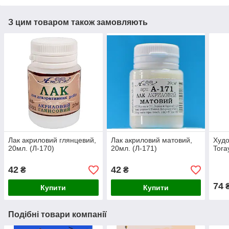
З цим товаром також замовляють
Лак акриловий глянцевий,
Лак акриловий матовий,
Худо
20мл. (Л-170)
20мл. (Л-171)
Tora
42
42
₴
₴
74
Купити
Купити
Подібні товари компанії