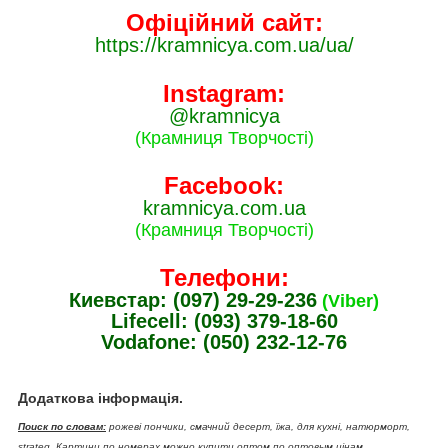
Офіційний сайт:
https://kramnicya.com.ua/ua/
Instagram:
@kramnicya
(Крамниця Творчості)
Facebook:
kramnicya.com.ua
(Крамниця Творчості)
Телефони:
Киевстар: (097) 29-29-236
(Viber)
Lifecell: (093) 379-18-60
Vodafone: (050) 232-12-76
Додаткова інформація.
Поиск по словам:
рожеві пончики, смачний десерт, їжа, для кухні, натюрморт,
strateg, Картини по номерах можно купити оптом по оптовым цінам.