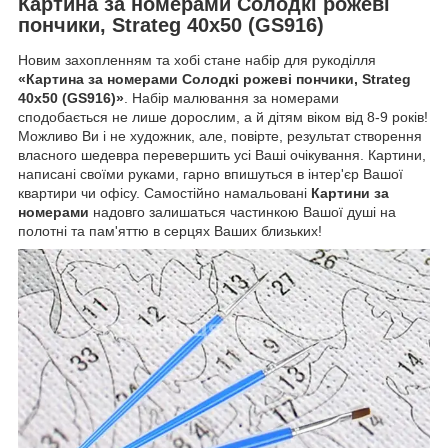
Картина за номерами Солодкі рожеві
пончики, Strateg 40х50 (GS916)
Новим захопленням та хобі стане набір для рукоділля
«Картина за номерами Солодкі рожеві пончики, Strateg
40х50 (GS916)»
. Набір малювання за номерами
сподобається не лише дорослим, а й дітям віком від 8-9 років!
Можливо Ви і не художник, але, повірте, результат створення
власного шедевра перевершить усі Ваші очікування. Картини,
написані своїми руками, гарно впишуться в інтер'єр Вашої
квартири чи офісу. Самостійно намальовані
Картини за
номерами
надовго залишаться частинкою Вашої душі на
полотні та пам'яттю в серцях Ваших близьких!