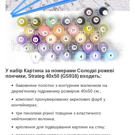
У набір Картина за номерами Солодкі рожеві
пончики, Strateg 40х50 (GS916) входить:
бавовняне полотно з контурним малюнком на
дерев'яному підрамнику розміром 40х50 см.;
комплект пронумерованих акрилових фарб у
контейнерах;
три пензлики різної товщини з еластичного
нейлонового волокна;
кріплення для підвішування картини на стіну;