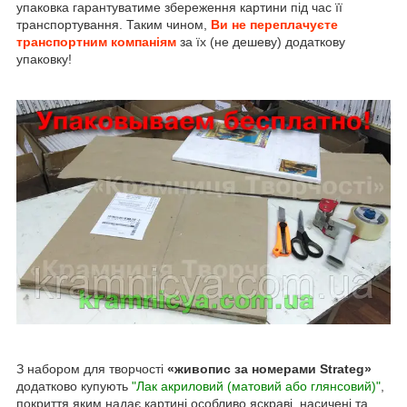
упаковка гарантуватиме збереження картини під час її
транспортування. Таким чином,
Ви не переплачуєте
транспортним компаніям
за їх (не дешеву) додаткову
упаковку!
З набором для творчості
«живопис за номерами Strateg»
додатково купують
"Лак акриловий (матовий або глянсовий)"
,
покриття яким надає картині особливо яскраві, насичені та