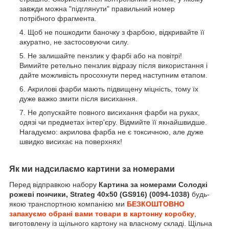
завжди можна "підглянути" правильний номер
потрібного фрагмента.
Щоб не пошкодити баночку з фарбою, відкривайте її
акуратно, не застосовуючи силу.
Не залишайте пензлик у фарбі або на повітрі!
Вимийте ретельно пензлик відразу після використання і
дайте можливість просохнути перед наступним етапом.
Акрилові фарби мають підвищену міцність, тому їх
дуже важко змити після висихання.
Не допускайте повного висихання фарби на руках,
одязі чи предметах інтер'єру. Відмийте її якнайшвидше.
Нагадуємо: акрилова фарба не є токсичною, але дуже
швидко висихає на поверхнях!
Як ми надсилаємо картини за номерами
Перед відправкою набору
Картина за номерами Солодкі
рожеві пончики, Strateg 40х50 (GS916) (0094-1038)
будь-
якою транспортною компанією ми
БЕЗКОШТОВНО
запакуємо обрані вами товари в картонну коробку
,
виготовлену із щільного картону на власному складі. Щільна