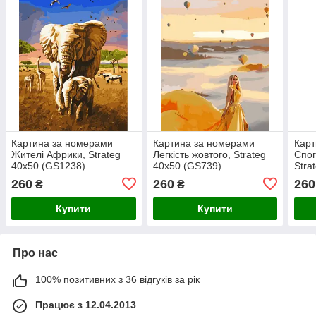
Картина за номерами
Картина за номерами
Карт
Жителі Африки, Strateg
Легкість жовтого, Strateg
Спог
40х50 (GS1238)
40х50 (GS739)
Stra
260
260
260
₴
₴
Купити
Купити
Про нас
100% позитивних з 36 відгуків за рік
Працює з 12.04.2013