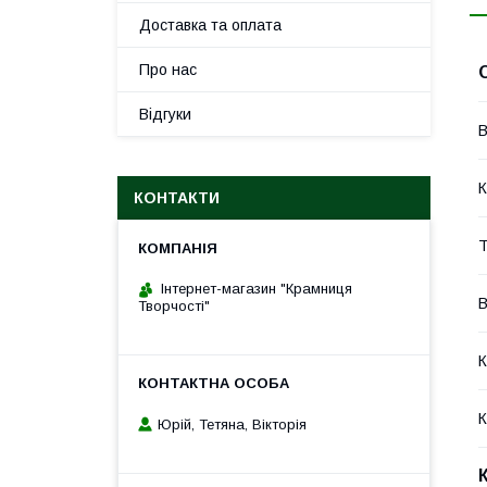
Доставка та оплата
Про нас
Відгуки
В
К
КОНТАКТИ
Т
Інтернет-магазин "Крамниця
В
Творчості"
К
К
Юрій, Тетяна, Вікторія