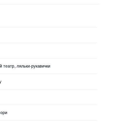
й театр, ляльки-рукавички
у
ьори