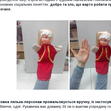
сновних соціальних поняттях:
добро та зло, що варто робити п
погано
.
ожна лялька-персонаж промальовується вручну, із застосув
бличчя, одяг. Рукавичка має довжину 30 см із вшитим усередину г