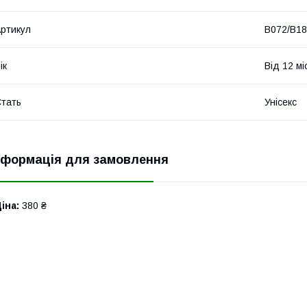
ртикул
В072/В1
ік
Від 12 мі
тать
Унісекс
нформація для замовлення
іна:
380 ₴