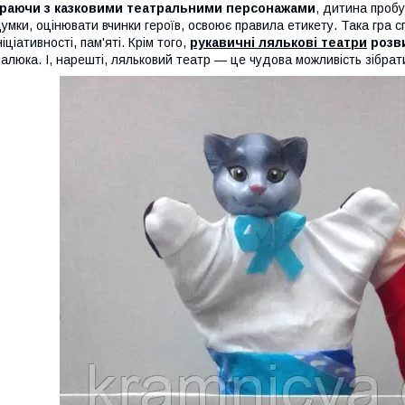
Граючи з казковими театральними персонажами
, дитина пробу
умки, оцінювати вчинки героїв, освоює правила етикету. Така гра с
ніціативності, пам'яті. Крім того,
рукавичні лялькові театри
розв
алюка. І, нарешті, ляльковий театр — це чудова можливість зібрати