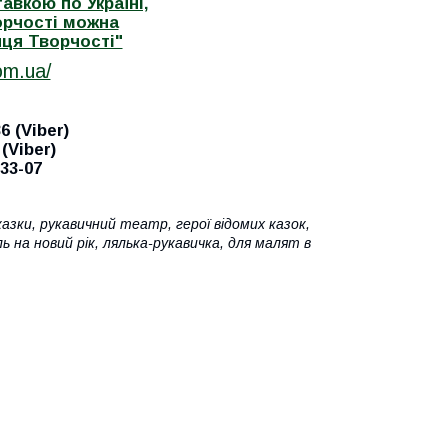
авкою по Україні,
орчості можна
иця Творчостi"
om.ua/
6 (Viber)
(Viber)
-33-07
азки, рукавичний театр, герої відомих казок,
 на новий рік, лялька-рукавичка, для малят в