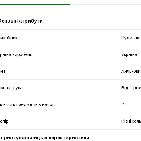
Основні атрибути
иробник
Чудисам
раїна виробник
Україна
ип
Лялькови
ікова група
Від 1 рок
ількість предметів в наборі
2
олір
Різні кол
Користувальницькі характеристики