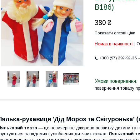
В186)
380 ₴
Показати оптові ціни
Немає в наявності
О
+380 (97) 292-92-36
повернення товару п
Лялька-рукавиця 'Дід Мороз та Снігуронька' (
Ляльковий театр
— це невичерпне джерело розвитку дитини та пі
рунтуються на відомих і улюблених дитячих казках.
Ляльковий т
роведення часу, а ціла методика з чудовим навчальним і повчальн