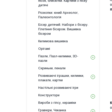
пісок, блискітки. Картини з піску
о
дитячі
Розкопки: юний Археолог,
Палеонтологія
Бісер дитячий. Набори з бісеру.
Плетіння бісером. Вишивка
бісером
Килимова вишивка
Орігамі
Пазли, Пазл-килимки, 3D-
пазли
Скриньки, пенали
Розвиваючі іграшки, килимки,
плакати, картки
Настільні розвиваючі ігри
Конструктори
Вироби з гіпсу, кераміки
К
о
Гравюри, Чеканка