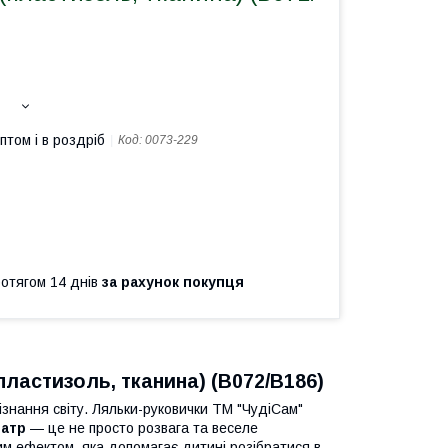
птом і в роздріб
Код:
0073-229
ротягом 14 днів
за рахунок покупця
пластизоль, тканина) (В072/В186)
знання світу. Ляльки-руковички ТМ "ЧудіСам"
еатр
— це не просто розвага та веселе
им ефектом, яка допомагає дитині розібратися в