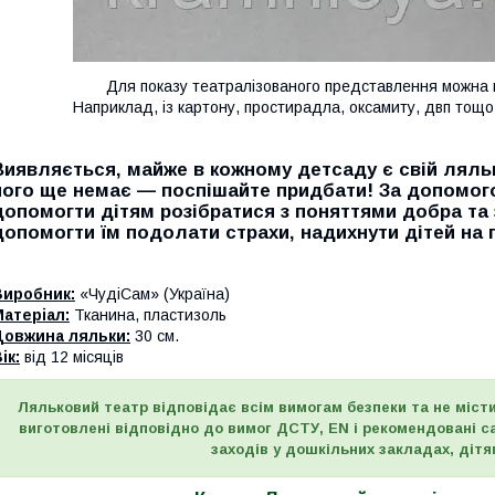
Для показу театралізованого представлення можна 
Наприклад, із картону, простирадла, оксамиту, двп тощо,
Виявляється, майже в кожному детсаду є свій ляль
його ще немає —
поспішайте придбати!
За допомого
допомогти дітям розібратися з поняттями добра та 
допомогти їм подолати страхи
, надихнути дітей на 
Виробник:
«ЧудіСам» (Україна)
атеріал:
Тканина, пластизоль
Довжина ляльки:
30 см.
ік:
від 12 місяців
Ляльковий театр відповідає всім вимогам безпеки та не міст
виготовлені відповідно до вимог ДСТУ, EN і рекомендовані 
заходів у дошкільних закладах,
дітя