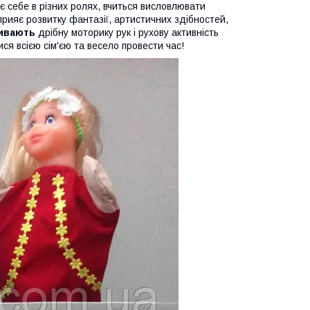
є себе в різних ролях, вчиться висловлювати
прияє розвитку фантазії, артистичних здібностей,
ивають
дрібну моторику рук і рухову активність
ся всією сім'єю та весело провести час!