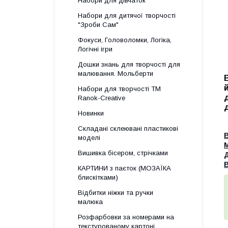
Набори для дівчаток
Набори для дитячої творчості
"Зроби Сам"
Фокуси, Головоломки, Логіка,
Логічні ігри
Дошки знань для творчості для
малювання. Мольберти
Набори для творчості ТМ
Ranok-Creative
Новинки
Складані склеювані пластикові
моделі
М
Вишивка бісером, стрічками
В
КАРТИНИ з паєток (МОЗАЇКА
блискітками)
Відбитки ніжки та ручки
малюка
Розфарбовки за номерами на
текстурованому картоні