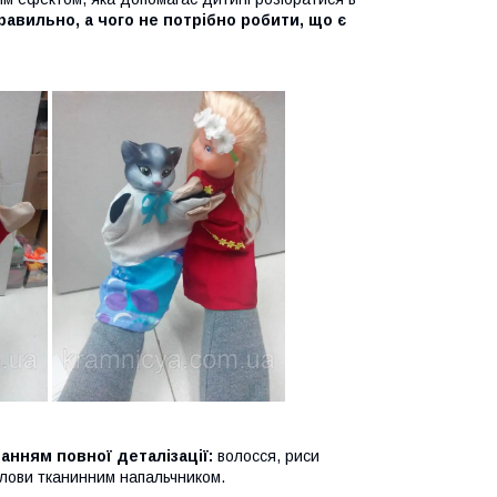
равильно, а чого не потрібно робити, що є
анням повної деталізації:
волосся, риси
олови тканинним напальчником.