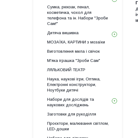
Сумка, рюкзак, пенал,
д
косметичка, чохол для
і
телефона та ін. Набори "Зроби
м
Сам!"
Дитяча вишивка
МОЗАЇКА, КАРТИНИ з мозаїки
Виготовлення мила і свічок
М'яка іграшка "Зроби Сам"
ЛЯЛЬКОВИЙ ТЕАТР
Наука, наукові ігри, Оптика,
Електронні конструктори,
Ноутбуки дитячі
Набори для дослідів та
наукових досліджень
Заготовки для рукоділля
Проєктори, малювання світлом,
LED-дошки