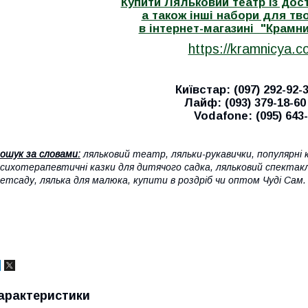
Купити Ляльковий театр із дост
а також інші набори для тв
в інтернет-магазині "Крамн
https://kramnicya.c
Київстар: (097) 292-92-3
Лайф: (093) 379-18-60 
Vodafone: (095) 643
ошук за словами:
ляльковий театр, ляльки-рукавички, популярні к
сихотерапевтичні казки для дитячого садка, ляльковий спектакль
етсаду, лялька для малюка, купити в роздріб чи оптом Чуді Сам.
арактеристики