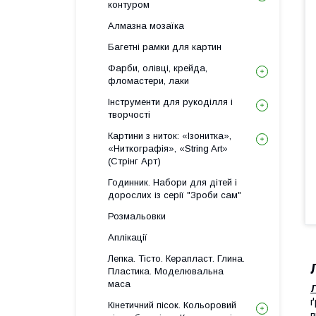
контуром
Алмазна мозаїка
Багетні рамки для картин
Фарби, олівці, крейда,
фломастери, лаки
Інструменти для рукоділля і
творчості
Картини з ниток: «Ізонитка»,
«Ниткографія», «String Art»
(Стрінг Арт)
Годинник. Набори для дітей і
дорослих із серії "Зроби сам"
Розмальовки
Аплікації
Лепка. Тісто. Керапласт. Глина.
Пластика. Моделювальна
маса
ґ
Кінетичний пісок. Кольоровий
п