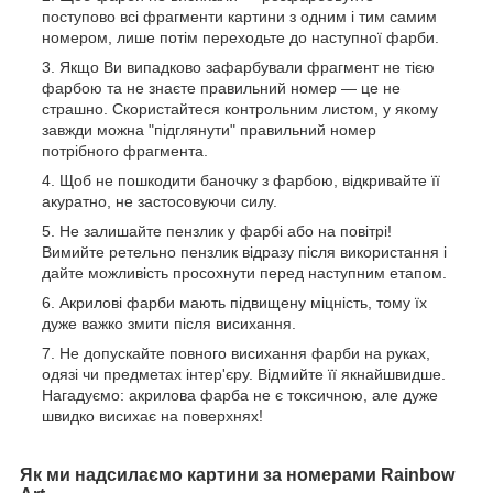
поступово всі фрагменти картини з одним і тим самим
номером, лише потім переходьте до наступної фарби.
Якщо Ви випадково зафарбували фрагмент не тією
фарбою та не знаєте правильний номер — це не
страшно. Скористайтеся контрольним листом, у якому
завжди можна "підглянути" правильний номер
потрібного фрагмента.
Щоб не пошкодити баночку з фарбою, відкривайте її
акуратно, не застосовуючи силу.
Не залишайте пензлик у фарбі або на повітрі!
Вимийте ретельно пензлик відразу після використання і
дайте можливість просохнути перед наступним етапом.
Акрилові фарби мають підвищену міцність, тому їх
дуже важко змити після висихання.
Не допускайте повного висихання фарби на руках,
одязі чи предметах інтер'єру. Відмийте її якнайшвидше.
Нагадуємо: акрилова фарба не є токсичною, але дуже
швидко висихає на поверхнях!
Як ми надсилаємо картини за номерами Rainbow