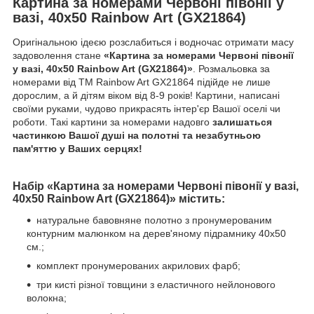
Картина за номерами Червоні півонії у
вазі, 40х50 Rainbow Art (GX21864)
Оригінальною ідеєю розслабиться і водночас отримати масу
задоволення стане
«Картина за номерами Червоні півонії
у вазі, 40х50 Rainbow Art (GX21864)»
. Розмальовка за
номерами від ТМ Rainbow Art GX21864 підійде не лише
дорослим, а й дітям віком від 8-9 років! Картини, написані
своїми руками, чудово прикрасять інтер'єр Вашої оселі чи
роботи. Такі картини за номерами надовго
залишаться
частинкою Вашої душі на полотні та незабутньою
пам'яттю у Ваших серцях!
Набір «Картина за номерами Червоні півонії у вазі,
40х50 Rainbow Art (GX21864)» містить:
натуральне бавовняне полотно з пронумерованим
контурним малюнком на дерев'яному підрамнику 40х50
см.;
комплект пронумерованих акрилових фарб;
три кисті різної товщини з еластичного нейлонового
волокна;