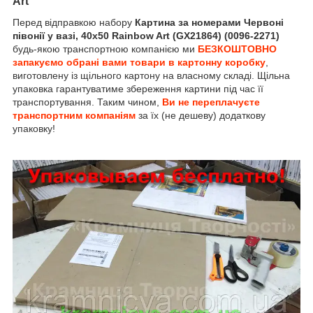
Art
Перед відправкою набору
Картина за номерами Червоні
півонії у вазі, 40х50 Rainbow Art (GX21864) (0096-2271)
будь-якою транспортною компанією ми
БЕЗКОШТОВНО
запакуємо обрані вами товари в картонну коробку
,
виготовлену із щільного картону на власному складі. Щільна
упаковка гарантуватиме збереження картини під час її
транспортування. Таким чином,
Ви не переплачуєте
транспортним компаніям
за їх (не дешеву) додаткову
упаковку!