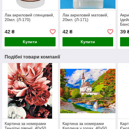
Лак акриловий глянцевий,
Лак акриловий матовий,
Акр
20мл. (Л-170)
20мл. (Л-171)
Ідей
Бано
42
42
39
₴
₴
Купити
Купити
Подібні товари компанії
Картина за номерами
Картина за номерами
Карт
Тендітні півонії, 40х50
Каплиця у горах, 40х50
Єнот