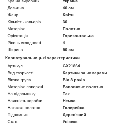
Країна виробник
Україна
Довжина
40 см
Жанр
Квіти
Кількість кольорів
30
Матеріал
Полотно
Орієнтація
Горизонтальна
Рівень складності
4
Ширина
50 см
Користувальницькі характеристики
Артикул
GX21864
Вид творчості
Картини за номерами
Вікова група
Від 8 років
Матеріал поверхні
Бавовняне полотно
На підрамнику
Так
Наявність коробки
Немає
Натяжка полотна
Галерейна
Підрамник
Дерев'яний
Стать
Унісекс