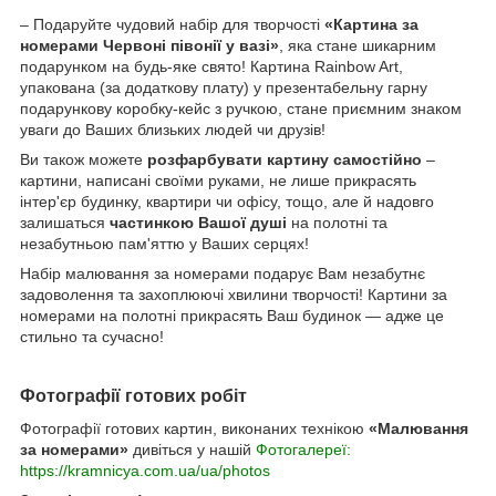
– Подаруйте чудовий набір для творчості
«Картина за
номерами Червоні півонії у вазі»
, яка стане шикарним
подарунком на будь-яке свято! Картина Rainbow Art,
упакована (за додаткову плату) у презентабельну гарну
подарункову коробку-кейс з ручкою, стане приємним знаком
уваги до Ваших близьких людей чи друзів!
Ви також можете
розфарбувати картину самостійно
–
картини, написані своїми руками, не лише прикрасять
інтер'єр будинку, квартири чи офісу, тощо, але й надовго
залишаться
частинкою Вашої душі
на полотні та
незабутньою пам'яттю у Ваших серцях!
Набір малювання за номерами подарує Вам незабутнє
задоволення та захоплюючі хвилини творчості! Картини за
номерами на полотні прикрасять Ваш будинок — адже це
стильно та сучасно!
Фотографії готових робіт
Фотографії готових картин, виконаних технікою
«Малювання
за номерами»
дивіться у нашій
Фотогалереї:
https://kramnicya.com.ua/ua/photos