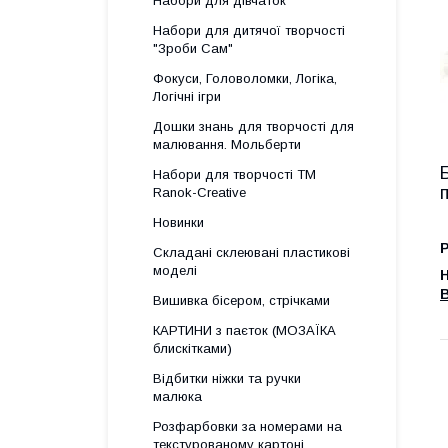
Набори для дівчаток
Набори для дитячої творчості
"Зроби Сам"
Фокуси, Головоломки, Логіка,
Логічні ігри
Дошки знань для творчості для
малювання. Мольберти
Набори для творчості ТМ
Ranok-Creative
Новинки
Р
Складані склеювані пластикові
моделі
Н
Вишивка бісером, стрічками
КАРТИНИ з паєток (МОЗАЇКА
блискітками)
Відбитки ніжки та ручки
малюка
Розфарбовки за номерами на
текстурованому картоні