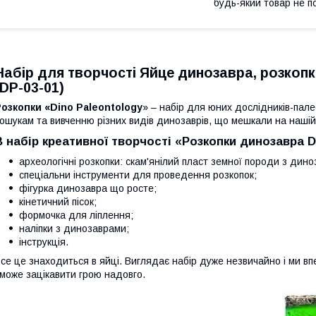
будь-який товар не п
Набір для творчості Яйце динозавра, розкопк
(DP-03-01)
озкопки «Dino Paleontology
» – набір для юних дослідників-пале
ошукам та вивченню різних видів динозаврів, що мешкали на нашій 
В набір креативної творчості «Розкопки динозавра D
археологічні розкопки: скам'янілий пласт земної породи з дино
спеціальни інструменти для проведення розкопок;
фігурка динозавра що росте;
кінетичний пісок;
формочка для ліплення;
наліпки з динозаврами;
інструкція.
се це знаходиться в яйці. Виглядає набір дуже незвичайно і ми вп
може зацікавити грою надовго.