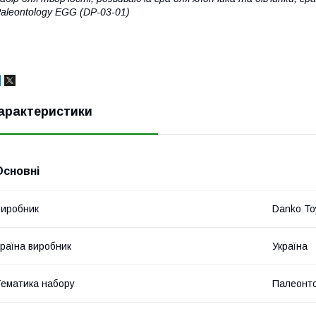
aleontology EGG (DP-03-01)
арактеристики
Основні
иробник
Danko To
раїна виробник
Україна
ематика набору
Палеонто