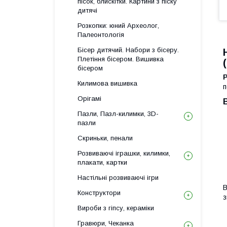
пісок, блискітки. Картини з піску
дитячі
Розкопки: юний Археолог,
Палеонтологія
Бісер дитячий. Набори з бісеру.
Плетіння бісером. Вишивка
бісером
Р
Килимова вишивка
п
Орігамі
Пазли, Пазл-килимки, 3D-
пазли
Скриньки, пенали
Розвиваючі іграшки, килимки,
плакати, картки
Настільні розвиваючі ігри
В
Конструктори
з
Вироби з гіпсу, кераміки
Гравюри, Чеканка