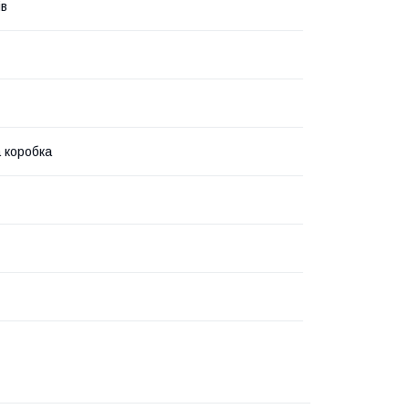
ів
 коробка