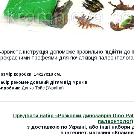
Барвиста інструкція допоможе правильно підійти до п
прекрасними трофеями для початківця палеонтолога
озмір коробки: 14х17х10 см.
абір рекомендований дітям від 4 років.
Виробник:
Данко Тойс (Україна)
Придбати набір «Розкопки динозаврів Dino Pal
палеонтолог)
з доставкою по Україні, або інші набори
в інтернет-магазині «Крамн