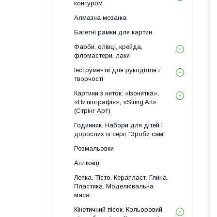
контуром
Алмазна мозаїка
Багетні рамки для картин
Фарби, олівці, крейда,
фломастери, лаки
Інструменти для рукоділля і
творчості
Картини з ниток: «Ізонитка»,
«Ниткографія», «String Art»
(Стрінг Арт)
Годинник. Набори для дітей і
дорослих із серії "Зроби сам"
Розмальовки
Аплікації
Лепка. Тісто. Керапласт. Глина.
Пластика. Моделювальна
маса
Кінетичний пісок. Кольоровий