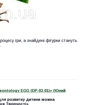
роцесу гри, а знайдені фігурки стануть
.
eontology EGG (DP-03-01)» (Юний
 для розвитку дитини можна
иця Творчостi»