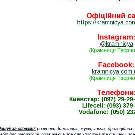
Офіційний са
https://kramnicya.co
Instagram
@kramnicya
(Крамниця Творчо
Facebook:
kramnicya.com.
(Крамниця Творчо
Телефони
Киевстар: (097) 29-29
Lifecell: (093) 379
Vodafone: (050) 23
ошук за словами:
розкопки динозаврів, жуків, комах, драгоційних
абір для творчості, розвиваюча гра для хлопчика та дівчинки, гр