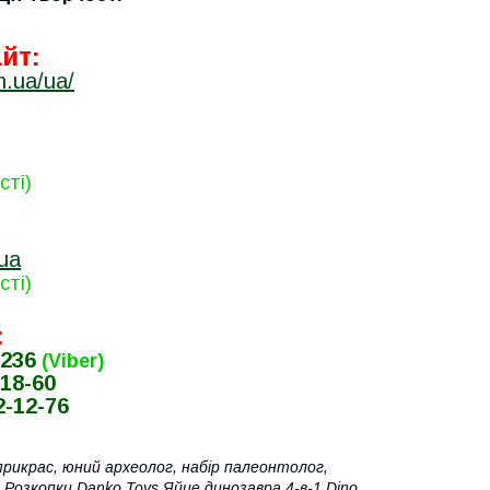
йт:
m.ua/ua/
:
сті)
ua
сті)
:
-236
(Viber)
-18-60
2-12-76
 прикрас, юний археолог, набір палеонтолог,
а Розкопки Danko Toys Яйце динозавра 4-в-1 Dino