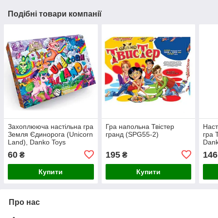
Подібні товари компанії
Захоплююча настільна гра
Гра напольна Твістер
Наст
Земля Єдинорога (Unicorn
гранд (SPG55-2)
гра T
Land), Danko Toys
Dank
(DTG95)
60
195
146
₴
₴
Купити
Купити
Про нас