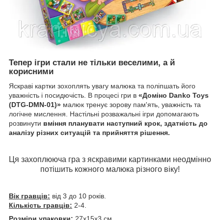
Тепер ігри стали не тільки веселими, а й
корисними
Яскраві картки зохоплять увагу малюка та поліпшать його
уважність і посидючість. В процесі гри в
«Доміно Danko Toys
(DTG-DMN-01)»
малюк тренує зорову пам'ять, уважність та
логічне мислення. Настільні розважальні ігри допомагають
розвинути
вміння планувати наступний крок, здатність до
аналізу різних ситуацій та прийняття рішення.
Ця захоплююча гра з яскравими картинками неодмінно
потішить кожного малюка різного віку!
Вік гравців:
від 3 до 10 років.
Кількість гравців:
2-4.
Розміри упаковки:
27х15х3 см.