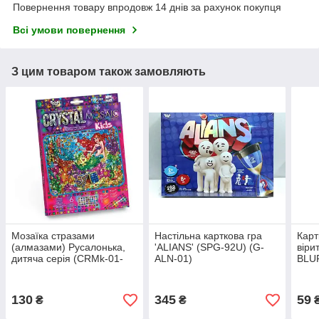
Повернення товару впродовж 14 днів за рахунок покупця
Всі умови повернення
З цим товаром також замовляють
Мозаїка стразами
Настільна карткова гра
Карт
(алмазами) Русалонька,
'ALIANS' (SPG-92U) (G-
віри
дитяча серія (CRMk-01-
ALN-01)
BLUF
05)
130
345
59
₴
₴