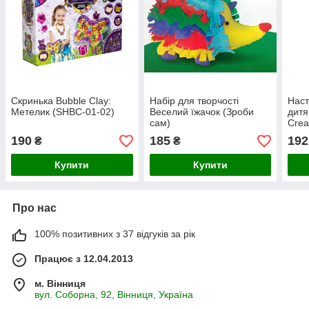
Скринька Bubble Clay:
Набір для творчості
Наст
Метелик (SHBC-01-02)
Веселий їжачок (Зроби
дитя
сам)
Crea
190
185
192
₴
₴
Купити
Купити
Про нас
100% позитивних з 37 відгуків за рік
Працює з 12.04.2013
м. Вінниця
вул. Соборна, 92, Вінниця, Україна