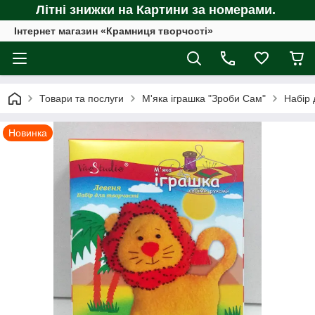
Літні знижки на Картини за номерами.
Інтернет магазин «Крамниця творчості»
Товари та послуги
М'яка іграшка "Зроби Сам"
Набір 
Новинка