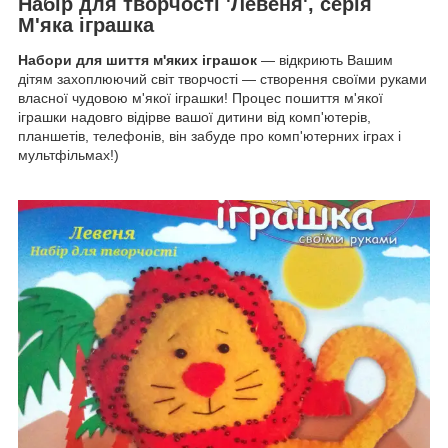
Набір для творчості 'Левеня', серія
М'яка іграшка
Набори для шиття м'яких іграшок
― відкриють Вашим
дітям захоплюючий світ творчості ― створення своїми руками
власної чудовою м'якої іграшки! Процес пошиття м'якої
іграшки надовго відірве вашої дитини від комп'ютерів,
планшетів, телефонів, він забуде про комп'ютерних іграх і
мультфільмах!)