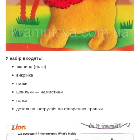
У набір входять:
тканина (фліс)
викрійка
нитки
шпильки ― намистини
голки
детальна інструкція по створенню іграшки