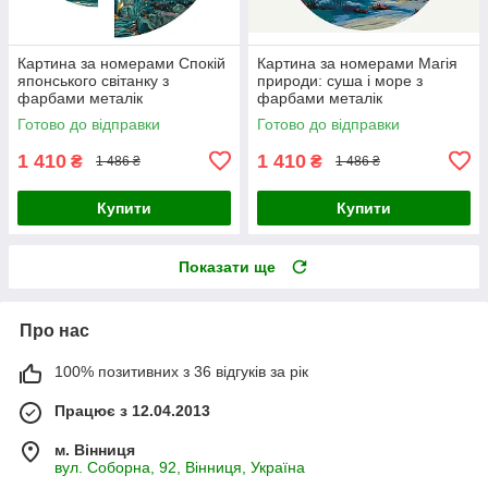
Картина за номерами Спокій
Картина за номерами Магія
японського світанку з
природи: суша і море з
фарбами металік
фарбами металік
(напівкруги) 70*70 Origami
(напівкруги) 70*70 Origami
Готово до відправки
Готово до відправки
(OSR1009)
(OSR1010)
1 410
1 410
₴
₴
1 486 ₴
1 486 ₴
Купити
Купити
Показати ще
Про нас
100% позитивних з 36 відгуків за рік
Працює з 12.04.2013
м. Вінниця
вул. Соборна, 92, Вінниця, Україна