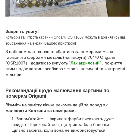
Зверніть увагу!
Кольори та чіткість картини Origami OSR1007 можуть відрізнятись від
зображення на екрані Вашого пристрою!
З набором для творчості «Картина за номерами Нічна
гармонія з фарбами металік (напівкруги) 70*70 Origami
(OSR1007)» додатково купують
"Лак акриловий"
, покриття
яким надає картині особливо яскраві, насичені та контрастні
кольори.
Рекомендації щодо малювання картини по
номерам Origami
Візьміть на замітку кілька рекомендацій та порад
як
малювати Картини за номерами:
:
Запам'ятайте — акрилові фарби висихають дуже
швидко. Переконайтеся, що кришка біля баночки
щільно закрита, коли вона не використовується.