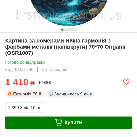
Картина за номерами Нічна гармонія з
фарбами металік (напівкруги) 70*70 Origami
(OSR1007)
Готово до відправки
Код: 0100-545
Опт і роздріб
1 410
₴
1 486 ₴
Економія
76 ₴
Залишилось
9 днів
1 399 ₴
від 10 шт.
Купити