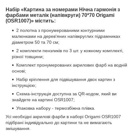
Набір «Картина за номерами Нічна гармонія з
фарбами металік (напівкруги) 70*70 Origami
(OSR1007)» містить:
2 полотна з пронумерованими контурними
малюнками на дерев'яних напівкруглих підрамниках
діаметром 50 та 70 см;
2 комплекти пензликів по 3 шт. у кожному комплекті,
різної товщини;
Комплект пронумерованих акрилових фарб на водній
основі;
Набір кріплення для підвішування двох картин з
інструкцією;
Схема-інструкція доступна за QR-кодом, який ви
знайдете на картині OSR1007;
Упаковка набору - термозбіжна плівка.
Усі необхідні акрилові фарби в наборі Origami OSR1007
підібрані індивідуально до картини та не вимагають
змішування.