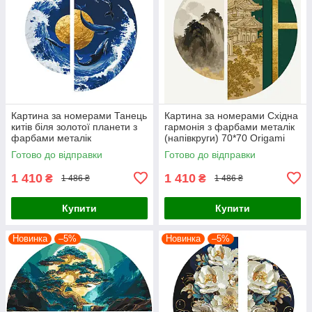
Картина за номерами Танець
Картина за номерами Східна
китів біля золотої планети з
гармонія з фарбами металік
фарбами металік
(напівкруги) 70*70 Origami
(напівкруги) 70*70 Origami
(OSR1003)
Готово до відправки
Готово до відправки
(OSR1002)
1 410
1 410
₴
₴
1 486 ₴
1 486 ₴
Купити
Купити
Новинка
–5%
Новинка
–5%