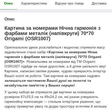
Опис
Характеристики
Відгуки про товар
Доставка
Опис
Картина за номерами Нічна гармонія з
фарбами металік (напівкруги) 70*70
Origami (OSR1007)
Оригінальною ідеєю розслабиться і водночас отримати масу
задоволення стане набір
«Картина за номерами Нічна
гармонія з фарбами металік (напівкруги) 70*70 Origami
(OSR1007)»
. Розмальовка за номерами від ТМ Origami
OSR1007 підійде не лише дорослим, а й дітям шкільного віку!
Картини, написані своїми руками, чудово прикрасять інтер'єр
Вашої оселі чи роботи. Такі картини за номерами надовго
залишаться частинкою Вашої душі на полотні та
незабутньою пам'яттю у Ваших серцях!
У цьому наборі ви отримуєте дві картини за номерами
розміром 67x33,5 см та 49x24,2 см, які разом утворюють
гармонійну композицію — стильне інтер'єрне рішення, що
одразу привертає увагу та додає простору естетики й затишку