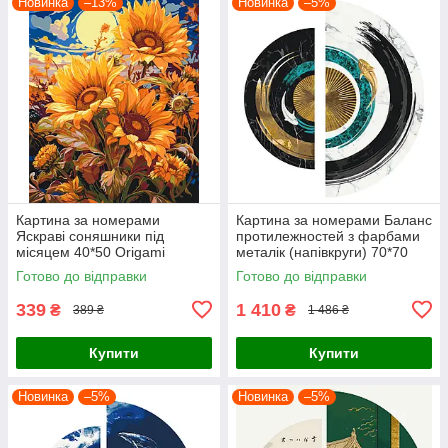
Новинка
–13%
Новинка
–5%
Картина за номерами
Картина за номерами Баланс
Яскраві соняшники під
протилежностей з фарбами
місяцем 40*50 Origami
металік (напівкруги) 70*70
(LW04070)
Origami (OSR1001)
Готово до відправки
Готово до відправки
339
1 410
₴
₴
389 ₴
1 486 ₴
Купити
Купити
Новинка
–5%
Новинка
–5%