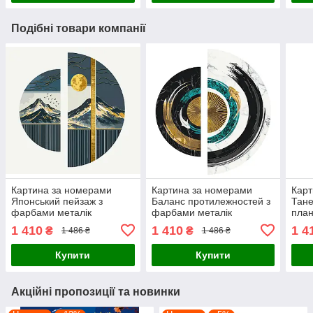
Подібні товари компанії
Картина за номерами
Картина за номерами
Карт
Японський пейзаж з
Баланс протилежностей з
Тане
фарбами металік
фарбами металік
план
(напівкруги) 70*70 Origami
(напівкруги) 70*70 Origami
мета
1 410
1 410
1 4
₴
₴
1 486 ₴
1 486 ₴
(OSR1005)
(OSR1001)
Orig
Купити
Купити
Акційні пропозиції та новинки