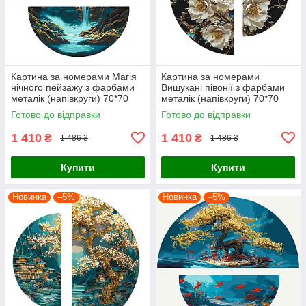
Картина за номерами Магія
Картина за номерами
нічного пейзажу з фарбами
Вишукані півонії з фарбами
металік (напівкруги) 70*70
металік (напівкруги) 70*70
Origami (OSR1006)
Origami (OSR1008)
Готово до відправки
Готово до відправки
1 410
1 410
₴
₴
1 486 ₴
1 486 ₴
Купити
Купити
Новинка
–5%
Новинка
–5%