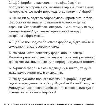
Щоб фарби не висихали — розфарбовуйте
поступово всі фрагменти картини з одним і тим самим
номером, лише потім переходьте до наступної фарби.
Якщо Ви випадково зафарбували фрагмент не тією
фарбою та не знаєте правильний номер — це не
страшно. Скористайтеся контрольним листом, у якому
завжди можна "підглянути" правильний номер
потрібного фрагмента.
Щоб не пошкодити баночку з фарбою, відкривайте її
акуратно, не застосовуючи силу.
Не залишайте пензлик у фарбі або на повітрі!
Вимийте ретельно пензлик відразу після використання і
дайте можливість просохнути перед наступним етапом.
Акрилові фарби мають підвищену міцність, тому їх
дуже важко змити після висихання.
Не допускайте повного висихання фарби на руках,
одязі чи предметах інтер'єру. Відмийте її якнайшвидше.
Нагадуємо: акрилова фарба не є токсичною, але дуже
швидко висихає на поверхнях!
Відчуйте себе справжнім художником можливо навіть