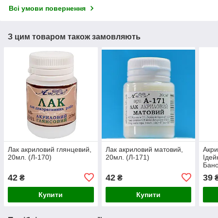
Всі умови повернення
З цим товаром також замовляють
Лак акриловий глянцевий,
Лак акриловий матовий,
Акр
20мл. (Л-170)
20мл. (Л-171)
Ідей
Бано
42
42
39
₴
₴
Купити
Купити