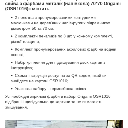
сяйва з фарбами металік (напівкола) 70*70 Origami
(OSR1016)» містить:
2 полотна з пронумерованими контурними
малюнками на дерев'яних напівкруглих підрамниках
діаметром 50 та 70 см;
2 комплекти пензликів по 3 шт. у кожному комплекті,
різної товщини;
Комплект пронумерованих акрилових фарб на водній
основі;
Набір кріплення для підвішування двох картин з
інструкцією;
Схема-інструкція доступна за QR-кодом, який ви
знайдете на картині OSR1016;
Упаковка набору - термозбіжна плівка.
Усі необхідні акрилові фарби в наборі Origami OSR1016
підібрані індивідуально до картини та не вимагають
змішування.