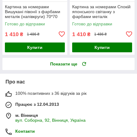
Картина за номерами
Картина за номерами Спокій
Вишукані півонії з фарбами
японського світанку з
металік (напівкруги) 70*70
фарбами металік
Origami (OSR1008)
(напівкруги) 70*70 Origami
Готово до відправки
Готово до відправки
(OSR1009)
1 410
1 410
₴
₴
1 486 ₴
1 486 ₴
Купити
Купити
Показати ще
Про нас
100% позитивних з 36 відгуків за рік
Працює з 12.04.2013
м. Вінниця
вул. Соборна, 92, Вінниця, Україна
Контакти