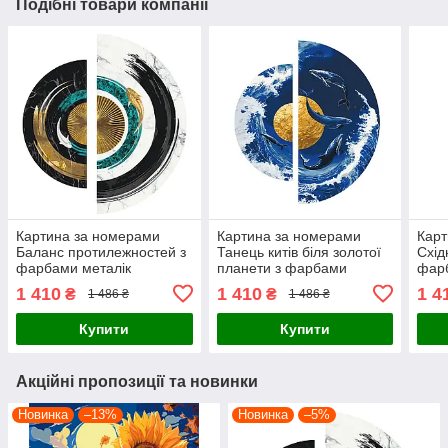
Подібні товари компанії
Картина за номерами
Картина за номерами
Карт
Баланс протилежностей з
Танець китів біля золотої
Схід
фарбами металік
планети з фарбами
фарб
(напівкруги) 70*70 Origami
металік (напівкруги) 70*70
(нап
1 410
1 410
1 4
₴
₴
1 486 ₴
1 486 ₴
(OSR1001)
Origami (OSR1002)
(OS
Купити
Купити
Акційні пропозиції та новинки
Новинка
–13%
Новинка
–5%