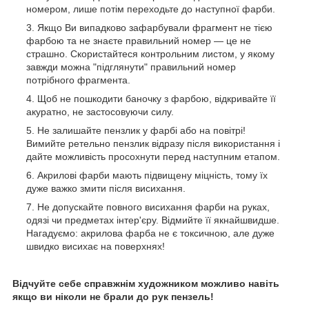
номером, лише потім переходьте до наступної фарби.
Якщо Ви випадково зафарбували фрагмент не тією
фарбою та не знаєте правильний номер — це не
страшно. Скористайтеся контрольним листом, у якому
завжди можна "підглянути" правильний номер
потрібного фрагмента.
Щоб не пошкодити баночку з фарбою, відкривайте її
акуратно, не застосовуючи силу.
Не залишайте пензлик у фарбі або на повітрі!
Вимийте ретельно пензлик відразу після використання і
дайте можливість просохнути перед наступним етапом.
Акрилові фарби мають підвищену міцність, тому їх
дуже важко змити після висихання.
Не допускайте повного висихання фарби на руках,
одязі чи предметах інтер'єру. Відмийте її якнайшвидше.
Нагадуємо: акрилова фарба не є токсичною, але дуже
швидко висихає на поверхнях!
Відчуйте себе справжнім художником можливо навіть
якщо ви ніколи не брали до рук пензель!