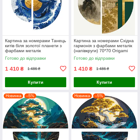
Картина за номерами Танець
Картина за номерами Східна
китів біля золотої планети з
гармонія з фарбами металік
фарбами металік
(напівкруги) 70*70 Origami
(напівкруги) 70*70 Origami
(OSR1003)
Готово до відправки
Готово до відправки
(OSR1002)
1 410
1 410
₴
₴
1 486 ₴
1 486 ₴
Купити
Купити
Новинка
–5%
Новинка
–5%