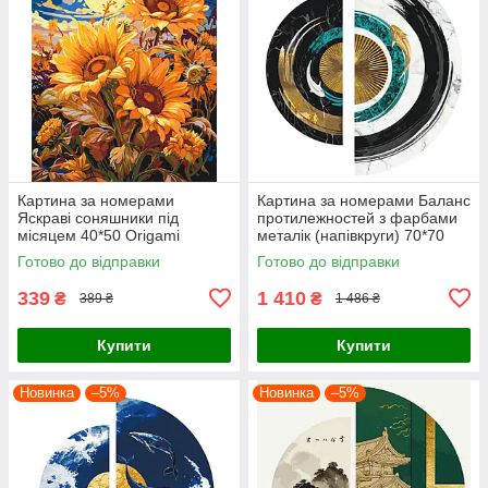
Картина за номерами
Картина за номерами Баланс
Яскраві соняшники під
протилежностей з фарбами
місяцем 40*50 Origami
металік (напівкруги) 70*70
(LW04070)
Origami (OSR1001)
Готово до відправки
Готово до відправки
339
1 410
₴
₴
389 ₴
1 486 ₴
Купити
Купити
Новинка
–5%
Новинка
–5%