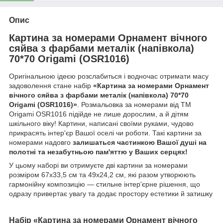
Опис
Картина за номерами Орнамент вічного
сяйва з фарбами металік (напівкола)
70*70 Origami (OSR1016)
Оригінальною ідеєю розслабиться і водночас отримати масу
задоволення стане набір
«Картина за номерами Орнамент
вічного сяйва з фарбами металік (напівкола) 70*70
Origami (OSR1016)»
. Розмальовка за номерами від ТМ
Origami OSR1016 підійде не лише дорослим, а й дітям
шкільного віку! Картини, написані своїми руками, чудово
прикрасять інтер'єр Вашої оселі чи роботи. Такі картини за
номерами надовго
залишаться частинкою Вашої душі на
полотні та незабутньою пам'яттю у Ваших серцях!
У цьому наборі ви отримуєте дві картини за номерами
розміром 67x33,5 см та 49x24,2 см, які разом утворюють
гармонійну композицію — стильне інтер'єрне рішення, що
одразу привертає увагу та додає простору естетики й затишку
Набір «Картина за номерами Орнамент вічного