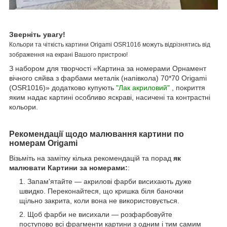
Зверніть увагу!
Кольори та чіткість картини Origami OSR1016 можуть відрізнятись від
зображення на екрані Вашого пристрою!
З набором для творчості «Картина за номерами Орнамент
вічного сяйва з фарбами металік (напівкола) 70*70 Origami
(OSR1016)» додатково купують
"Лак акриловий"
, покриття
яким надає картині особливо яскраві, насичені та контрастні
кольори.
Рекомендації щодо малювання картини по
номерам Origami
Візьміть на замітку кілька рекомендацій та порад
як
малювати Картини за номерами:
:
Запам'ятайте — акрилові фарби висихають дуже
швидко. Переконайтеся, що кришка біля баночки
щільно закрита, коли вона не використовується.
Щоб фарби не висихали — розфарбовуйте
поступово всі фрагменти картини з одним і тим самим