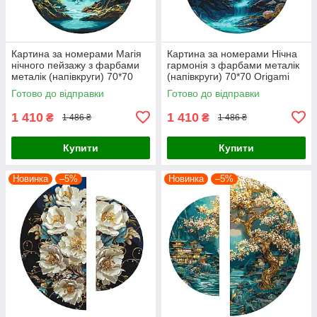
Картина за номерами Магія
Картина за номерами Нічна
нічного пейзажу з фарбами
гармонія з фарбами металік
металік (напівкруги) 70*70
(напівкруги) 70*70 Origami
Origami (OSR1006)
(OSR1007)
Готово до відправки
Готово до відправки
1 410
1 410
₴
₴
1 486 ₴
1 486 ₴
Купити
Купити
Новинка
–5%
Новинка
–5%