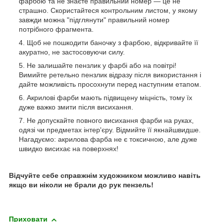
фарбою та не знаєте правильний номер — це не
страшно. Скористайтеся контрольним листом, у якому
завжди можна "підглянути" правильний номер
потрібного фрагмента.
Щоб не пошкодити баночку з фарбою, відкривайте її
акуратно, не застосовуючи силу.
Не залишайте пензлик у фарбі або на повітрі!
Вимийте ретельно пензлик відразу після використання і
дайте можливість просохнути перед наступним етапом.
Акрилові фарби мають підвищену міцність, тому їх
дуже важко змити після висихання.
Не допускайте повного висихання фарби на руках,
одязі чи предметах інтер'єру. Відмийте її якнайшвидше.
Нагадуємо: акрилова фарба не є токсичною, але дуже
швидко висихає на поверхнях!
Відчуйте себе справжнім художником можливо навіть
якщо ви ніколи не брали до рук пензель!
Приховати