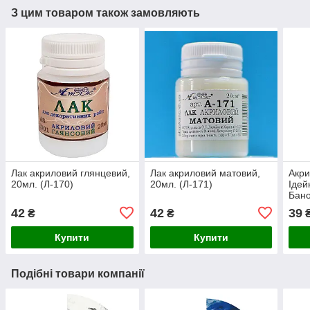
З цим товаром також замовляють
Лак акриловий глянцевий,
Лак акриловий матовий,
Акр
20мл. (Л-170)
20мл. (Л-171)
Ідей
Бано
42
42
39
₴
₴
Купити
Купити
Подібні товари компанії