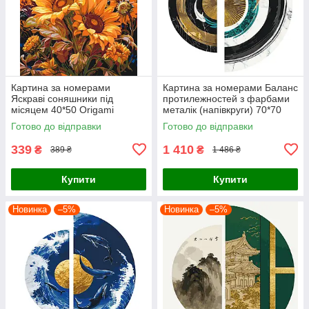
Картина за номерами
Картина за номерами Баланс
Яскраві соняшники під
протилежностей з фарбами
місяцем 40*50 Origami
металік (напівкруги) 70*70
(LW04070)
Origami (OSR1001)
Готово до відправки
Готово до відправки
339
1 410
₴
₴
389 ₴
1 486 ₴
Купити
Купити
Новинка
–5%
Новинка
–5%