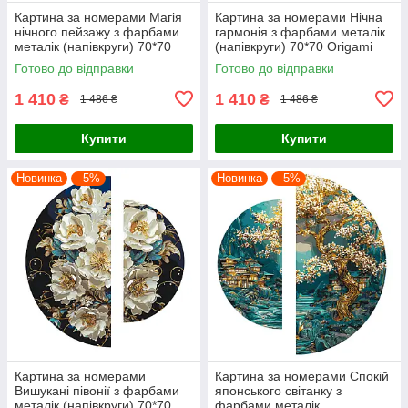
Картина за номерами Магія
Картина за номерами Нічна
нічного пейзажу з фарбами
гармонія з фарбами металік
металік (напівкруги) 70*70
(напівкруги) 70*70 Origami
Origami (OSR1006)
(OSR1007)
Готово до відправки
Готово до відправки
1 410
1 410
₴
₴
1 486 ₴
1 486 ₴
Купити
Купити
Новинка
–5%
Новинка
–5%
Картина за номерами
Картина за номерами Спокій
Вишукані півонії з фарбами
японського світанку з
металік (напівкруги) 70*70
фарбами металік