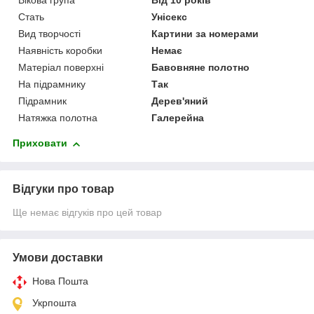
Вікова група
Від 10 років
Стать
Унісекс
Вид творчості
Картини за номерами
Наявність коробки
Немає
Матеріал поверхні
Бавовняне полотно
На підрамнику
Так
Підрамник
Дерев'яний
Натяжка полотна
Галерейна
Приховати
Відгуки про товар
Ще немає відгуків про цей товар
Умови доставки
Нова Пошта
Укрпошта