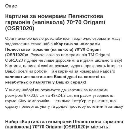
Опис
Картина за номерами Пелюсткова
гармонія (напівкола) 70*70 Origami
(OSR1020)
Оригінальною ідеєю розслабиться і водночас отримати масу
задоволення стане набір
«Картина за номерами
Пелюсткова гармонія (напівкола) 70*70 Origami
(OSR1020)»
. Розмальовка за номерами від ТМ Origami
OSR1020 підійде не лише дорослим, а й дітям шкільного віку!
Картини, написані своїми руками, чудово прикрасять інтер'єр
Вашої оселі чи роботи. Такі картини за номерами надовго
залишаться частинкою Вашої душі на полотні та
незабутньою пам'яттю у Ваших серцях!
У цьому наборі ви отримуєте дві картини за номерами
розміром 67x33,5 см та 49x24,2 см, які разом утворюють
гармонійну композицію — стильне інтер'єрне рішення, що
одразу привертає увагу та додає простору естетики й затишку
Набір «Картина за номерами Пелюсткова гармонія
(напівкола) 70*70 Origami (OSR1020)» містить: