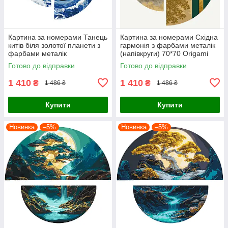
Картина за номерами Танець
Картина за номерами Східна
китів біля золотої планети з
гармонія з фарбами металік
фарбами металік
(напівкруги) 70*70 Origami
(напівкруги) 70*70 Origami
(OSR1003)
Готово до відправки
Готово до відправки
(OSR1002)
1 410
1 410
₴
₴
1 486 ₴
1 486 ₴
Купити
Купити
Новинка
–5%
Новинка
–5%