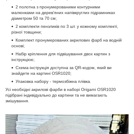
2 полотна з пронумерованими контурними
малюнками на дерев'яних напівкруглих підрамниках
діаметром 50 та 70 см;
2 комплекти пензликів по 3 шт. у кожному комплекті,
різної товщини;
Комплект пронумерованих акрилових фарб на водній
основі;
Набір кріплення для підвішування двох картин з
інструкцією;
Схема-інструкція доступна за QR-кодом, який ви
знайдете на картині OSR1020;
Упаковка набору - термозбіжна плівка.
Усі необхідні акрилові фарби в наборі Origami OSR1020
підібрані індивідуально до картини та не вимагають
змішування.