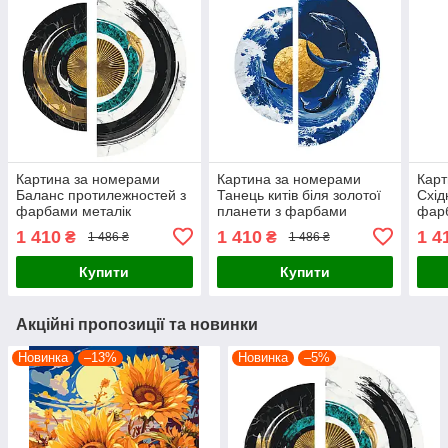
Картина за номерами
Картина за номерами
Карт
Баланс протилежностей з
Танець китів біля золотої
Схід
фарбами металік
планети з фарбами
фарб
(напівкруги) 70*70 Origami
металік (напівкруги) 70*70
(нап
1 410
1 410
1 4
₴
₴
1 486 ₴
1 486 ₴
(OSR1001)
Origami (OSR1002)
(OS
Купити
Купити
Акційні пропозиції та новинки
Новинка
–13%
Новинка
–5%