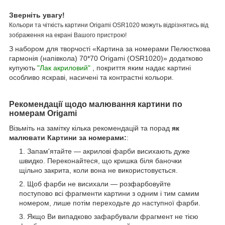
Зверніть увагу!
Кольори та чіткість картини Origami OSR1020 можуть відрізнятись від
зображення на екрані Вашого пристрою!
З набором для творчості «Картина за номерами Пелюсткова
гармонія (напівкола) 70*70 Origami (OSR1020)» додатково
купують
"Лак акриловий"
, покриття яким надає картині
особливо яскраві, насичені та контрастні кольори.
Рекомендації щодо малювання картини по
номерам Origami
Візьміть на замітку кілька рекомендацій та порад
як
малювати Картини за номерами:
:
Запам'ятайте — акрилові фарби висихають дуже
швидко. Переконайтеся, що кришка біля баночки
щільно закрита, коли вона не використовується.
Щоб фарби не висихали — розфарбовуйте
поступово всі фрагменти картини з одним і тим самим
номером, лише потім переходьте до наступної фарби.
Якщо Ви випадково зафарбували фрагмент не тією