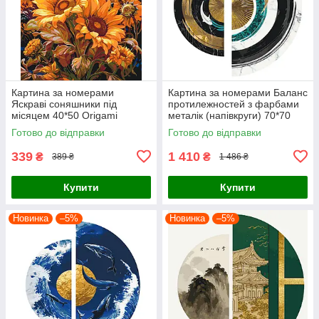
Картина за номерами
Картина за номерами Баланс
Яскраві соняшники під
протилежностей з фарбами
місяцем 40*50 Origami
металік (напівкруги) 70*70
(LW04070)
Origami (OSR1001)
Готово до відправки
Готово до відправки
339
1 410
₴
₴
389 ₴
1 486 ₴
Купити
Купити
Новинка
–5%
Новинка
–5%