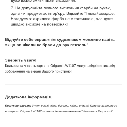
дуже важко змити після висихання.
Не допускайте повного висихання фарби на руках,
одязі чи предметах інтер'єру. Відмийте її якнайшвидше.
Нагадуємо: акрилова фарба не є токсичною, але дуже
швидко висихає на поверхнях!
Відчуйте себе справжнім художником можливо навіть
якщо ви ніколи не брали до рук пензель!
Зверніть увагу!
Кольори та чіткість картини Origami LW1107 можуть відрізнятись від
зображення на екрані Вашого пристрою!
Додаткова інформація.
Пошук по словам:
букет у вазі, літо, букети, квіти, origami, Купити картину за
номерами Origami LW1107 можно в інтернет-магазині "Крамниця Творчості".