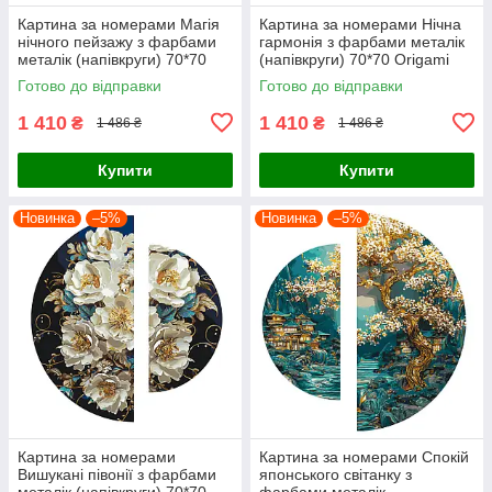
Картина за номерами Магія
Картина за номерами Нічна
нічного пейзажу з фарбами
гармонія з фарбами металік
металік (напівкруги) 70*70
(напівкруги) 70*70 Origami
Origami (OSR1006)
(OSR1007)
Готово до відправки
Готово до відправки
1 410
1 410
₴
₴
1 486 ₴
1 486 ₴
Купити
Купити
Новинка
–5%
Новинка
–5%
Картина за номерами
Картина за номерами Спокій
Вишукані півонії з фарбами
японського світанку з
металік (напівкруги) 70*70
фарбами металік