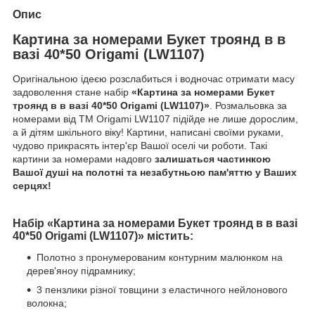
Опис
Картина за номерами Букет троянд в в
вазі 40*50 Origami (LW1107)
Оригінальною ідеєю розслабиться і водночас отримати масу
задоволення стане набір
«Картина за номерами Букет
троянд в в вазі 40*50 Origami (LW1107)»
. Розмальовка за
номерами від ТМ Origami LW1107 підійде не лише дорослим,
а й дітям шкільного віку! Картини, написані своїми руками,
чудово прикрасять інтер'єр Вашої оселі чи роботи. Такі
картини за номерами надовго
залишаться частинкою
Вашої душі на полотні та незабутньою пам'яттю у Ваших
серцях!
Набір «Картина за номерами Букет троянд в в вазі
40*50 Origami (LW1107)» містить:
Полотно з пронумерованим контурним малюнком на
дерев'яноу підрамнику;
3 пензлики різної товщини з еластичного нейлонового
волокна;