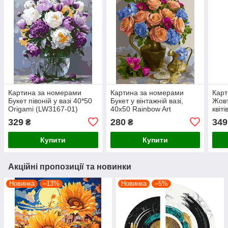
Картина за номерами
Картина за номерами
Карт
Букет півоній у вазі 40*50
Букет у вінтажній вазі,
Жовт
Origami (LW3167-01)
40х50 Rainbow Art
квіті
(GX44987)
Прем
329
280
349
₴
₴
(VA-
Купити
Купити
Акційні пропозиції та новинки
Новинка
–13%
Новинка
–5%