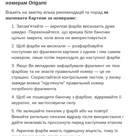
номерам Origami
Візьміть на замітку кілька рекомендацій та порад
як
малювати Картини за номерами:
:
Запам'ятайте — акрилові фарби висихають дуже
швидко. Переконайтеся, що кришка біля баночки
щільно закрита, коли вона не використовується.
Щоб фарби не висихали — розфарбовуйте
поступово всі фрагменти картини з одним і тим самим
номером, лише потім переходьте до наступної фарби.
Якщо Ви випадково зафарбували фрагмент не тією
фарбою та не знаєте правильний номер — це не
страшно. Скористайтеся контрольним листом, у якому
завжди можна "підглянути" правильний номер
потрібного фрагмента.
Щоб не пошкодити баночку з фарбою, відкривайте її
акуратно, не застосовуючи силу.
Не залишайте пензлик у фарбі або на повітрі!
Вимийте ретельно пензлик відразу після використання і
дайте можливість просохнути перед наступним етапом.
Акрилові фарби мають підвищену міцність, тому їх