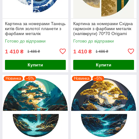
Картина за номерами Танець
Картина за номерами Східна
китів біля золотої планети з
гармонія з фарбами металік
фарбами металік
(напівкруги) 70*70 Origami
(напівкруги) 70*70 Origami
(OSR1003)
Готово до відправки
Готово до відправки
(OSR1002)
1 410
1 410
₴
₴
1 486 ₴
1 486 ₴
Купити
Купити
Новинка
–5%
Новинка
–5%