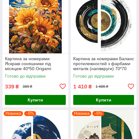
Картина за номерами
Картина за номерами Баланс
Яскраві соняшники під
протилежностей з фарбами
місяцем 40*50 Origami
металік (напівкруги) 70*70
(LW04070)
Origami (OSR1001)
Готово до відправки
Готово до відправки
339
1 410
₴
₴
389 ₴
1 486 ₴
Купити
Купити
Новинка
–5%
Новинка
–5%