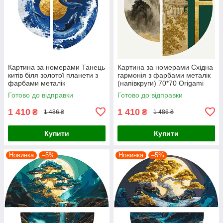
Картина за номерами Танець
Картина за номерами Східна
китів біля золотої планети з
гармонія з фарбами металік
фарбами металік
(напівкруги) 70*70 Origami
(напівкруги) 70*70 Origami
(OSR1003)
Готово до відправки
Готово до відправки
(OSR1002)
1 410
1 410
₴
₴
1 486 ₴
1 486 ₴
Купити
Купити
Новинка
–5%
Новинка
–5%