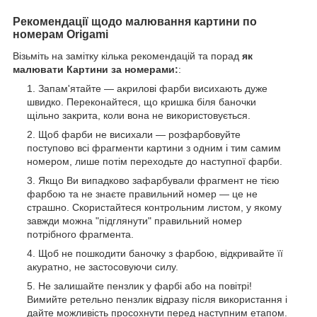
Рекомендації щодо малювання картини по
номерам Origami
Візьміть на замітку кілька рекомендацій та порад
як
малювати Картини за номерами:
:
Запам'ятайте — акрилові фарби висихають дуже
швидко. Переконайтеся, що кришка біля баночки
щільно закрита, коли вона не використовується.
Щоб фарби не висихали — розфарбовуйте
поступово всі фрагменти картини з одним і тим самим
номером, лише потім переходьте до наступної фарби.
Якщо Ви випадково зафарбували фрагмент не тією
фарбою та не знаєте правильний номер — це не
страшно. Скористайтеся контрольним листом, у якому
завжди можна "підглянути" правильний номер
потрібного фрагмента.
Щоб не пошкодити баночку з фарбою, відкривайте її
акуратно, не застосовуючи силу.
Не залишайте пензлик у фарбі або на повітрі!
Вимийте ретельно пензлик відразу після використання і
дайте можливість просохнути перед наступним етапом.