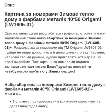
Опис
Картина за номерами Зимове тепло
дому з фарбами металік 40*50 Origami
(LW1605-01)
Оригінальною ідеєю розслабиться і водночас отримати масу
задоволення стане набір
«Картина за номерами Зимове
тепло дому з фарбами металік 40*50 Origami (LW1605-
01)»
. Розмальовка за номерами від ТМ Origami LW1605-01
підійде не лише дорослим, а й дітям шкільного віку! Картини,
написані своїми руками, чудово прикрасять інтер'єр Вашої
оселі чи роботи. Такі картини за номерами надовго
залишаться частинкою Вашої душі на полотні та
незабутньою пам'яттю у Ваших серцях!
Набір «Картина за номерами Зимове тепло дому з
фарбами металік 40*50 Origami (LW1605-01)»
містить:
Полотно з пронумерованим контурним малюнком на
дерев'яноу підрамнику;