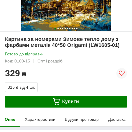
Картина за номерами Зимове тепло дому з
фарбами металік 40*50 Origami (LW1605-01)
Готово до відправки
Код: 0100-15
Опт і роздріб
329
₴
315 ₴
від 4 шт.
Купити
Опис
Характеристики
Відгуки про товар
Доставка