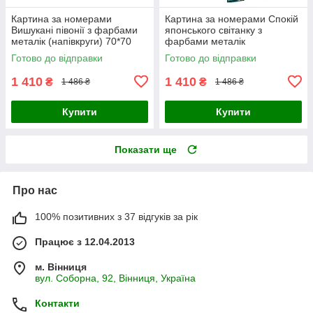
Картина за номерами
Картина за номерами Спокій
Вишукані півонії з фарбами
японського світанку з
металік (напівкруги) 70*70
фарбами металік
Origami (OSR1008)
(напівкруги) 70*70 Origami
Готово до відправки
Готово до відправки
(OSR1009)
1 410
1 410
₴
₴
1 486 ₴
1 486 ₴
Купити
Купити
Показати ще
Про нас
100% позитивних з 37 відгуків за рік
Працює з 12.04.2013
м. Вінниця
вул. Соборна, 92, Вінниця, Україна
Контакти