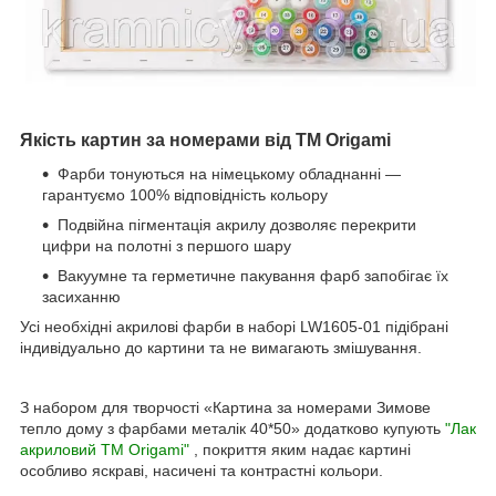
Якість картин за номерами від ТМ Origami
Фарби тонуються на німецькому обладнанні —
гарантуємо 100% відповідність кольору
Подвійна пігментація акрилу дозволяє перекрити
цифри на полотні з першого шару
Вакуумне та герметичне пакування фарб запобігає їх
засиханню
Усі необхідні акрилові фарби в наборі LW1605-01 підібрані
індивідуально до картини та не вимагають змішування.
З набором для творчості «Картина за номерами Зимове
тепло дому з фарбами металік 40*50» додатково купують
"Лак
акриловий ТМ Origami"
, покриття яким надає картині
особливо яскраві, насичені та контрастні кольори.