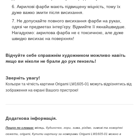
Акрилові фарби мають підвищену міцність, тому їх
дуже важко змити після висихання.
Не допускайте повного висихання фарби на руках,
одязі чи предметах інтер'єру. Відмийте її якнайшвидше.
Нагадуємо: акрилова фарба не є токсичною, але дуже
швидко висихає на поверхнях!
Відчуйте себе справжнім художником можливо навіть
якщо ви ніколи не брали до рук пензель!
Зверніть увагу!
Кольори та чіткість картини Origami LW1605-01 можуть відрізнятись від
зображення на екрані Вашого пристрою!
Додаткова інформація.
Пошук по словам:
місяць, будиночок, гори, зима, різдво, зимові та новорічні
сюжети, origami, Купити картину за номерами Origami LW1605-01 можно в