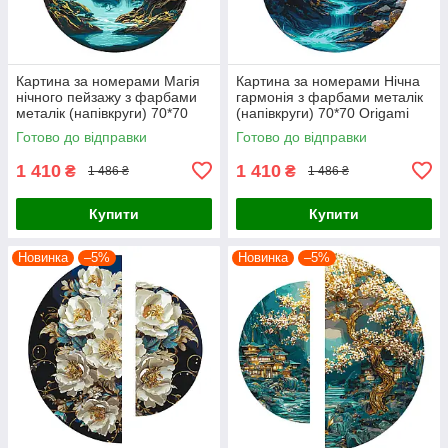
Картина за номерами Магія
Картина за номерами Нічна
нічного пейзажу з фарбами
гармонія з фарбами металік
металік (напівкруги) 70*70
(напівкруги) 70*70 Origami
Origami (OSR1006)
(OSR1007)
Готово до відправки
Готово до відправки
1 410
1 410
₴
₴
1 486 ₴
1 486 ₴
Купити
Купити
Новинка
–5%
Новинка
–5%