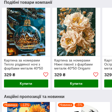
Подібні товари компанії
Картина за номерами
Картина за номерами
Карт
Тепло різдвяної ночі з
Ніжні півонії з фарбами
Остр
фарбами металік 40*50
металік 40*50 Origami
мета
Origami (LW3550)
(LW3159-01)
(LW3
329
329
329
₴
₴
Купити
Купити
Акційні пропозиції та новинки
Новинка
–13%
Новинка
–5%