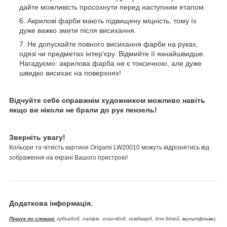
дайте можливість просохнути перед наступним етапом.
Акрилові фарби мають підвищену міцність, тому їх
дуже важко змити після висихання.
Не допускайте повного висихання фарби на руках,
одязі чи предметах інтер'єру. Відмийте її якнайшвидше.
Нагадуємо: акрилова фарба не є токсичною, але дуже
швидко висихає на поверхнях!
Відчуйте себе справжнім художником можливо навіть
якщо ви ніколи не брали до рук пензель!
Зверніть увагу!
Кольори та чіткість картини Origami LW20010 можуть відрізнятись від
зображення на екрані Вашого пристрою!
Додаткова інформація.
Пошук по словам:
губкабоб, патрік, спанчбоб, сквідвард, для дітей, мультфільми,