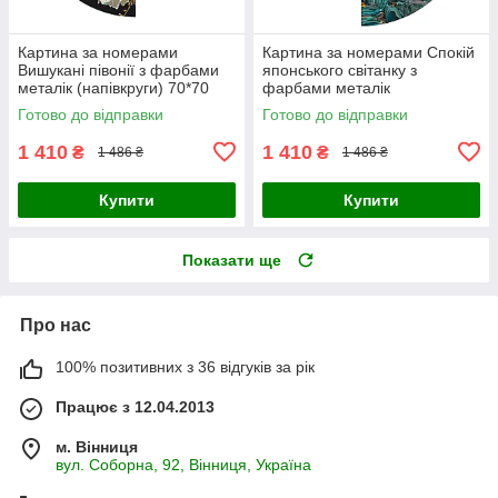
Картина за номерами
Картина за номерами Спокій
Вишукані півонії з фарбами
японського світанку з
металік (напівкруги) 70*70
фарбами металік
Origami (OSR1008)
(напівкруги) 70*70 Origami
Готово до відправки
Готово до відправки
(OSR1009)
1 410
1 410
₴
₴
1 486 ₴
1 486 ₴
Купити
Купити
Показати ще
Про нас
100% позитивних з 36 відгуків за рік
Працює з 12.04.2013
м. Вінниця
вул. Соборна, 92, Вінниця, Україна