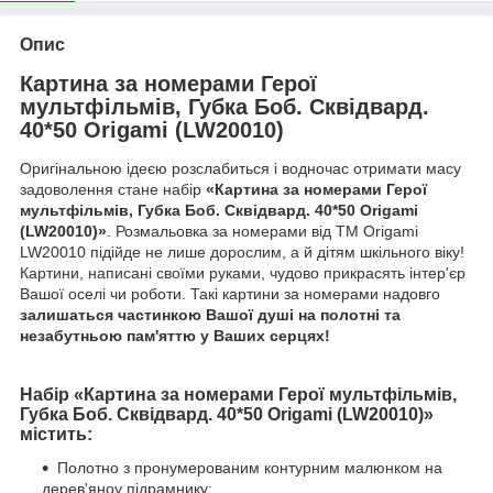
Опис
Картина за номерами Герої
мультфільмів, Губка Боб. Сквідвард.
40*50 Origami (LW20010)
Оригінальною ідеєю розслабиться і водночас отримати масу
задоволення стане набір
«Картина за номерами Герої
мультфільмів, Губка Боб. Сквідвард. 40*50 Origami
(LW20010)»
. Розмальовка за номерами від ТМ Origami
LW20010 підійде не лише дорослим, а й дітям шкільного віку!
Картини, написані своїми руками, чудово прикрасять інтер'єр
Вашої оселі чи роботи. Такі картини за номерами надовго
залишаться частинкою Вашої душі на полотні та
незабутньою пам'яттю у Ваших серцях!
Набір «Картина за номерами Герої мультфільмів,
Губка Боб. Сквідвард. 40*50 Origami (LW20010)»
містить:
Полотно з пронумерованим контурним малюнком на
дерев'яноу підрамнику;