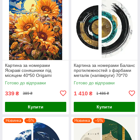
Картина за номерами
Картина за номерами Баланс
Яскраві соняшники під
протилежностей з фарбами
місяцем 40*50 Origami
металік (напівкруги) 70*70
(LW04070)
Origami (OSR1001)
Готово до відправки
Готово до відправки
339
1 410
₴
₴
389 ₴
1 486 ₴
Купити
Купити
Новинка
–5%
Новинка
–5%