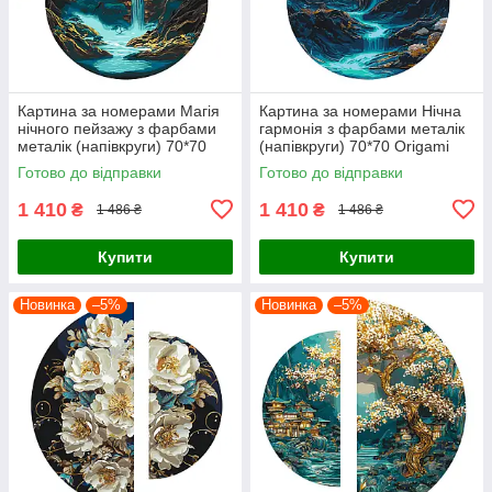
Картина за номерами Магія
Картина за номерами Нічна
нічного пейзажу з фарбами
гармонія з фарбами металік
металік (напівкруги) 70*70
(напівкруги) 70*70 Origami
Origami (OSR1006)
(OSR1007)
Готово до відправки
Готово до відправки
1 410
1 410
₴
₴
1 486 ₴
1 486 ₴
Купити
Купити
Новинка
–5%
Новинка
–5%