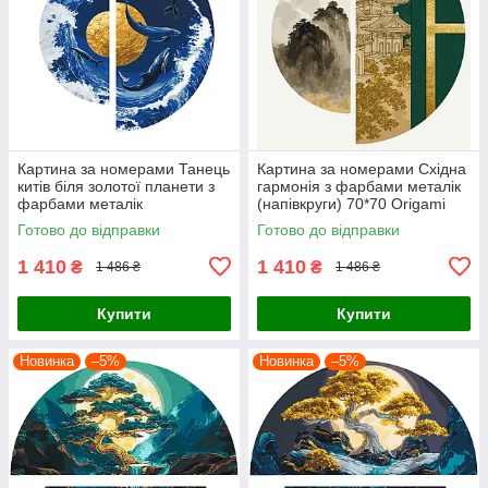
Картина за номерами Танець
Картина за номерами Східна
китів біля золотої планети з
гармонія з фарбами металік
фарбами металік
(напівкруги) 70*70 Origami
(напівкруги) 70*70 Origami
(OSR1003)
Готово до відправки
Готово до відправки
(OSR1002)
1 410
1 410
₴
₴
1 486 ₴
1 486 ₴
Купити
Купити
Новинка
–5%
Новинка
–5%