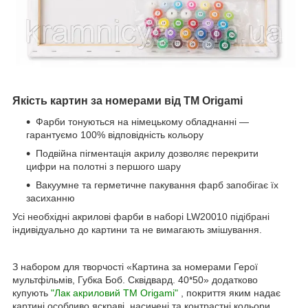
Якість картин за номерами від ТМ Origami
Фарби тонуються на німецькому обладнанні —
гарантуємо 100% відповідність кольору
Подвійна пігментація акрилу дозволяє перекрити
цифри на полотні з першого шару
Вакуумне та герметичне пакування фарб запобігає їх
засиханню
Усі необхідні акрилові фарби в наборі LW20010 підібрані
індивідуально до картини та не вимагають змішування.
З набором для творчості «Картина за номерами Герої
мультфільмів, Губка Боб. Сквідвард. 40*50» додатково
купують
"Лак акриловий ТМ Origami"
, покриття яким надає
картині особливо яскраві, насичені та контрастні кольори.