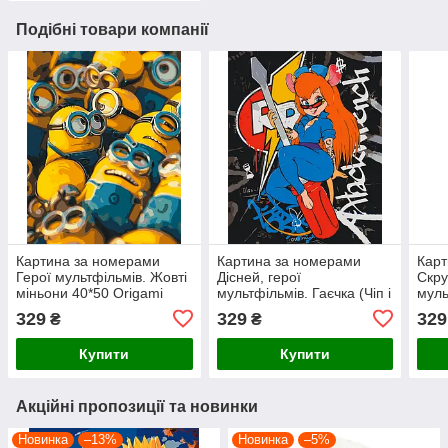
Подібні товари компанії
Картина за номерами
Картина за номерами
Карт
Герої мультфільмів. Жовті
Дісней, герої
Скру
міньони 40*50 Origami
мультфільмів. Гаєчка (Чіп і
муль
(LW3400)
Дейл) 40*50 Origami
Orig
329
329
329
₴
₴
(LW3470)
Купити
Купити
Акційні пропозиції та новинки
Новинка
–13%
Новинка
–5%