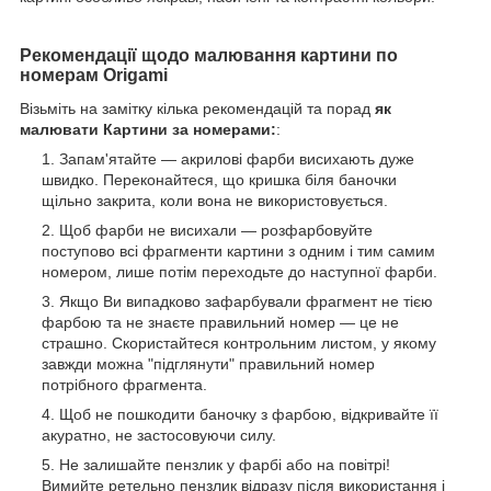
Рекомендації щодо малювання картини по
номерам Origami
Візьміть на замітку кілька рекомендацій та порад
як
малювати Картини за номерами:
:
Запам'ятайте — акрилові фарби висихають дуже
швидко. Переконайтеся, що кришка біля баночки
щільно закрита, коли вона не використовується.
Щоб фарби не висихали — розфарбовуйте
поступово всі фрагменти картини з одним і тим самим
номером, лише потім переходьте до наступної фарби.
Якщо Ви випадково зафарбували фрагмент не тією
фарбою та не знаєте правильний номер — це не
страшно. Скористайтеся контрольним листом, у якому
завжди можна "підглянути" правильний номер
потрібного фрагмента.
Щоб не пошкодити баночку з фарбою, відкривайте її
акуратно, не застосовуючи силу.
Не залишайте пензлик у фарбі або на повітрі!
Вимийте ретельно пензлик відразу після використання і