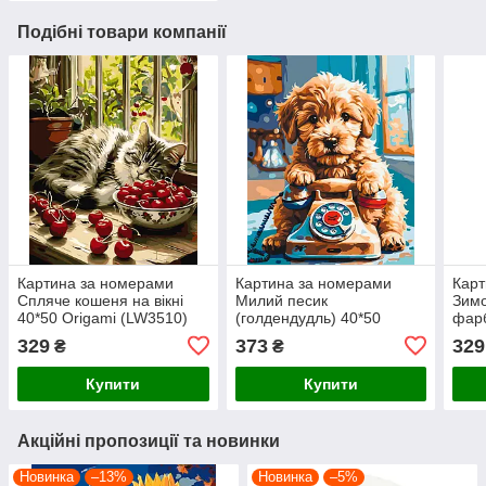
Подібні товари компанії
Картина за номерами
Картина за номерами
Карт
Спляче кошеня на вікні
Милий песик
Зимо
40*50 Origami (LW3510)
(голдендудль) 40*50
фарб
Origami (LW3467)
Orig
329
373
329
₴
₴
Купити
Купити
Акційні пропозиції та новинки
Новинка
–13%
Новинка
–5%