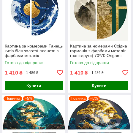
Картина за номерами Танець
Картина за номерами Східна
китів біля золотої планети з
гармонія з фарбами металік
фарбами металік
(напівкруги) 70*70 Origami
(напівкруги) 70*70 Origami
(OSR1003)
Готово до відправки
Готово до відправки
(OSR1002)
1 410
1 410
₴
₴
1 486 ₴
1 486 ₴
Купити
Купити
Новинка
–5%
Новинка
–5%