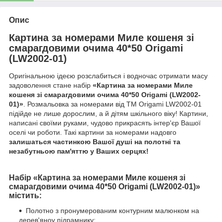
Опис
Картина за номерами Миле кошеня зі
смарагдовими очима 40*50 Origami
(LW2002-01)
Оригінальною ідеєю розслабиться і водночас отримати масу
задоволення стане набір
«Картина за номерами Миле
кошеня зі смарагдовими очима 40*50 Origami (LW2002-
01)»
. Розмальовка за номерами від ТМ Origami LW2002-01
підійде не лише дорослим, а й дітям шкільного віку! Картини,
написані своїми руками, чудово прикрасять інтер'єр Вашої
оселі чи роботи. Такі картини за номерами надовго
залишаться частинкою Вашої душі на полотні та
незабутньою пам'яттю у Ваших серцях!
Набір «Картина за номерами Миле кошеня зі
смарагдовими очима 40*50 Origami (LW2002-01)»
містить:
Полотно з пронумерованим контурним малюнком на
дерев'яноу підрамнику;