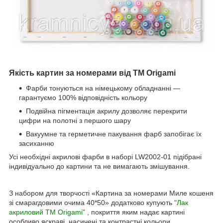
Якість картин за номерами від ТМ Origami
Фарби тонуються на німецькому обладнанні —
гарантуємо 100% відповідність кольору
Подвійна пігментація акрилу дозволяє перекрити
цифри на полотні з першого шару
Вакуумне та герметичне пакування фарб запобігає їх
засиханню
Усі необхідні акрилові фарби в наборі LW2002-01 підібрані
індивідуально до картини та не вимагають змішування.
З набором для творчості «Картина за номерами Миле кошеня
зі смарагдовими очима 40*50» додатково купують
"Лак
акриловий ТМ Origami"
, покриття яким надає картині
особливо яскраві, насичені та контрастні кольори.