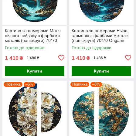
Картина за номерами Магія
Картина за номерами Нічна
нічного пейзажу з фарбами
гармонія з фарбами металік
металік (напівкруги) 70*70
(напівкруги) 70*70 Origami
Origami (OSR1006)
(OSR1007)
Готово до відправки
Готово до відправки
1 410
1 410
₴
₴
1 486 ₴
1 486 ₴
Купити
Купити
Новинка
–5%
Новинка
–5%