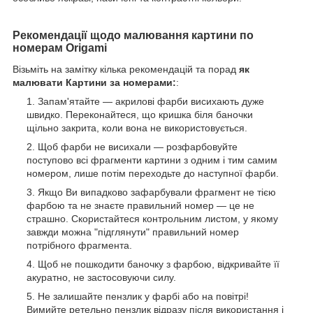
Рекомендації щодо малювання картини по
номерам Origami
Візьміть на замітку кілька рекомендацій та порад
як
малювати Картини за номерами:
:
Запам'ятайте — акрилові фарби висихають дуже
швидко. Переконайтеся, що кришка біля баночки
щільно закрита, коли вона не використовується.
Щоб фарби не висихали — розфарбовуйте
поступово всі фрагменти картини з одним і тим самим
номером, лише потім переходьте до наступної фарби.
Якщо Ви випадково зафарбували фрагмент не тією
фарбою та не знаєте правильний номер — це не
страшно. Скористайтеся контрольним листом, у якому
завжди можна "підглянути" правильний номер
потрібного фрагмента.
Щоб не пошкодити баночку з фарбою, відкривайте її
акуратно, не застосовуючи силу.
Не залишайте пензлик у фарбі або на повітрі!
Вимийте ретельно пензлик відразу після використання і