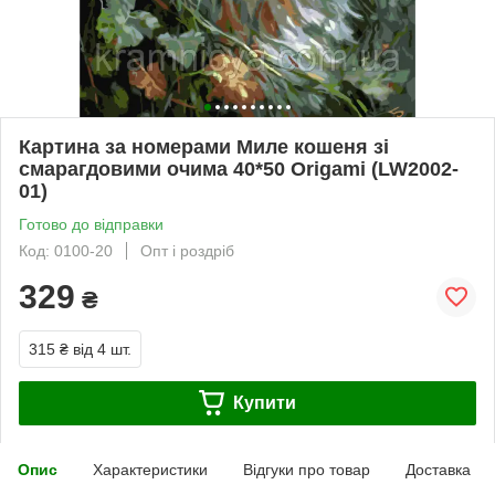
Картина за номерами Миле кошеня зі
смарагдовими очима 40*50 Origami (LW2002-
01)
Готово до відправки
Код: 0100-20
Опт і роздріб
329
₴
315 ₴
від 4 шт.
Купити
Опис
Характеристики
Відгуки про товар
Доставка