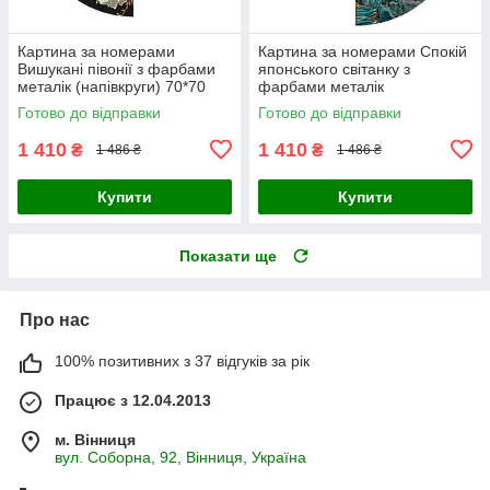
Картина за номерами
Картина за номерами Спокій
Вишукані півонії з фарбами
японського світанку з
металік (напівкруги) 70*70
фарбами металік
Origami (OSR1008)
(напівкруги) 70*70 Origami
Готово до відправки
Готово до відправки
(OSR1009)
1 410
1 410
₴
₴
1 486 ₴
1 486 ₴
Купити
Купити
Показати ще
Про нас
100% позитивних з 37 відгуків за рік
Працює з 12.04.2013
м. Вінниця
вул. Соборна, 92, Вінниця, Україна