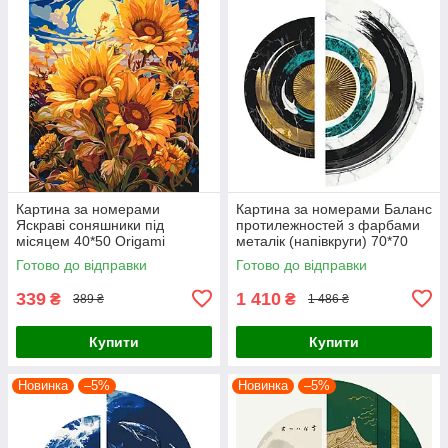
Картина за номерами
Картина за номерами Баланс
Яскраві соняшники під
протилежностей з фарбами
місяцем 40*50 Origami
металік (напівкруги) 70*70
(LW04070)
Origami (OSR1001)
Готово до відправки
Готово до відправки
339
1 410
₴
₴
389 ₴
1 486 ₴
Купити
Купити
Новинка
–5%
Новинка
–5%