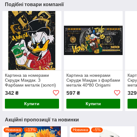
Подібні товари компанії
Картина за номерами
Картина за номерами
Карт
Скрудж Макдак. З
Скрудж Макдак з фарбами
Скру
Фарбами металік (золоті)
металік 40*80 Origami
мета
40*50 Origami (LW30051)
(LW5124)
(LW
342
597
329
₴
₴
Купити
Купити
Акційні пропозиції та новинки
Новинка
–13%
Новинка
–5%