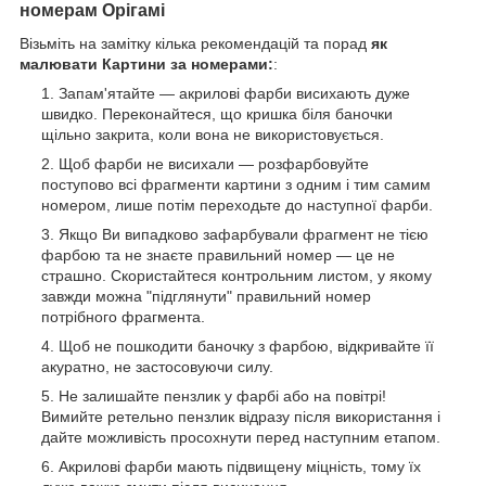
номерам Орігамі
Візьміть на замітку кілька рекомендацій та порад
як
малювати Картини за номерами:
:
Запам'ятайте — акрилові фарби висихають дуже
швидко. Переконайтеся, що кришка біля баночки
щільно закрита, коли вона не використовується.
Щоб фарби не висихали — розфарбовуйте
поступово всі фрагменти картини з одним і тим самим
номером, лише потім переходьте до наступної фарби.
Якщо Ви випадково зафарбували фрагмент не тією
фарбою та не знаєте правильний номер — це не
страшно. Скористайтеся контрольним листом, у якому
завжди можна "підглянути" правильний номер
потрібного фрагмента.
Щоб не пошкодити баночку з фарбою, відкривайте її
акуратно, не застосовуючи силу.
Не залишайте пензлик у фарбі або на повітрі!
Вимийте ретельно пензлик відразу після використання і
дайте можливість просохнути перед наступним етапом.
Акрилові фарби мають підвищену міцність, тому їх