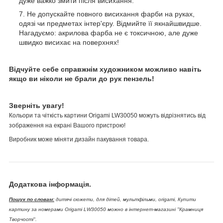
дуже важко змити після висихання.
Не допускайте повного висихання фарби на руках,
одязі чи предметах інтер'єру. Відмийте її якнайшвидше.
Нагадуємо: акрилова фарба не є токсичною, але дуже
швидко висихає на поверхнях!
Відчуйте себе справжнім художником можливо навіть
якщо ви ніколи не брали до рук пензель!
Зверніть увагу!
Кольори та чіткість картини Origami LW30050 можуть відрізнятись від
зображення на екрані Вашого пристрою!
Виробник може міняти дизайн пакування товара.
Додаткова інформація.
Пошук по словам:
дитячі сюжети, для дітей, мультфільми, origami, Купити
картину за номерами Origami LW30050 можно в інтернет-магазині "Крамниця
Творчості".