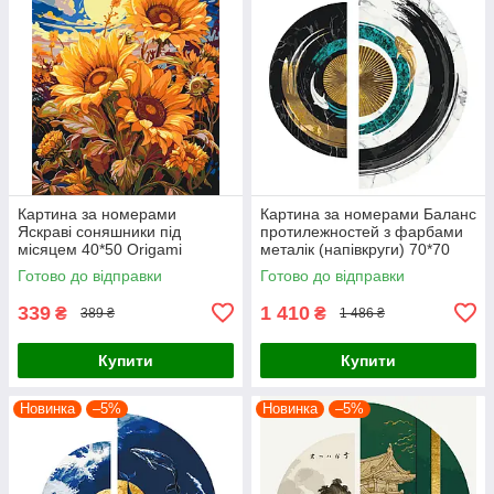
Картина за номерами
Картина за номерами Баланс
Яскраві соняшники під
протилежностей з фарбами
місяцем 40*50 Origami
металік (напівкруги) 70*70
(LW04070)
Origami (OSR1001)
Готово до відправки
Готово до відправки
339
1 410
₴
₴
389 ₴
1 486 ₴
Купити
Купити
Новинка
–5%
Новинка
–5%