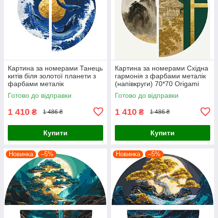
Картина за номерами Танець
Картина за номерами Східна
китів біля золотої планети з
гармонія з фарбами металік
фарбами металік
(напівкруги) 70*70 Origami
(напівкруги) 70*70 Origami
(OSR1003)
Готово до відправки
Готово до відправки
(OSR1002)
1 410
1 410
₴
₴
1 486 ₴
1 486 ₴
Купити
Купити
Новинка
–5%
Новинка
–5%