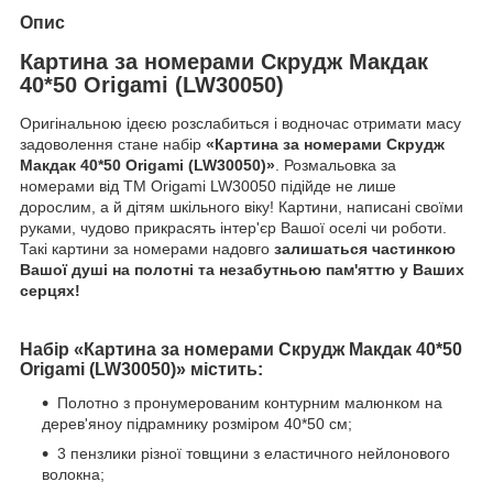
Опис
Картина за номерами Скрудж Макдак
40*50 Origami (LW30050)
Оригінальною ідеєю розслабиться і водночас отримати масу
задоволення стане набір
«Картина за номерами Скрудж
Макдак 40*50 Origami (LW30050)»
. Розмальовка за
номерами від ТМ Origami LW30050 підійде не лише
дорослим, а й дітям шкільного віку! Картини, написані своїми
руками, чудово прикрасять інтер'єр Вашої оселі чи роботи.
Такі картини за номерами надовго
залишаться частинкою
Вашої душі на полотні та незабутньою пам'яттю у Ваших
серцях!
Набір «Картина за номерами Скрудж Макдак 40*50
Origami (LW30050)» містить:
Полотно з пронумерованим контурним малюнком на
дерев'яноу підрамнику розміром 40*50 см;
3 пензлики різної товщини з еластичного нейлонового
волокна;