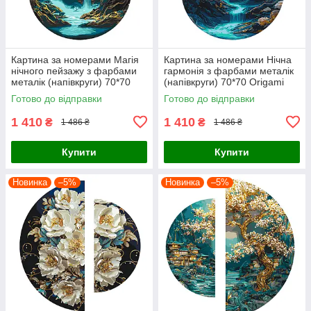
Картина за номерами Магія
Картина за номерами Нічна
нічного пейзажу з фарбами
гармонія з фарбами металік
металік (напівкруги) 70*70
(напівкруги) 70*70 Origami
Origami (OSR1006)
(OSR1007)
Готово до відправки
Готово до відправки
1 410
1 410
₴
₴
1 486 ₴
1 486 ₴
Купити
Купити
Новинка
–5%
Новинка
–5%