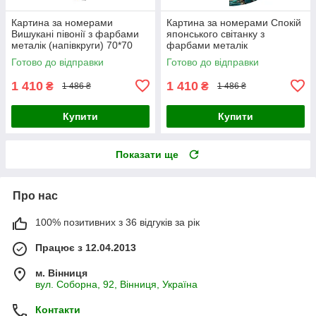
Картина за номерами
Картина за номерами Спокій
Вишукані півонії з фарбами
японського світанку з
металік (напівкруги) 70*70
фарбами металік
Origami (OSR1008)
(напівкруги) 70*70 Origami
Готово до відправки
Готово до відправки
(OSR1009)
1 410
1 410
₴
₴
1 486 ₴
1 486 ₴
Купити
Купити
Показати ще
Про нас
100% позитивних з 36 відгуків за рік
Працює з 12.04.2013
м. Вінниця
вул. Соборна, 92, Вінниця, Україна
Контакти