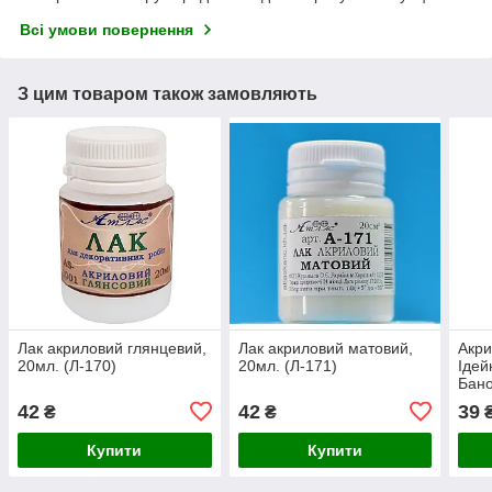
Всі умови повернення
З цим товаром також замовляють
Лак акриловий глянцевий,
Лак акриловий матовий,
Акр
20мл. (Л-170)
20мл. (Л-171)
Ідей
Бано
42
42
39
₴
₴
Купити
Купити