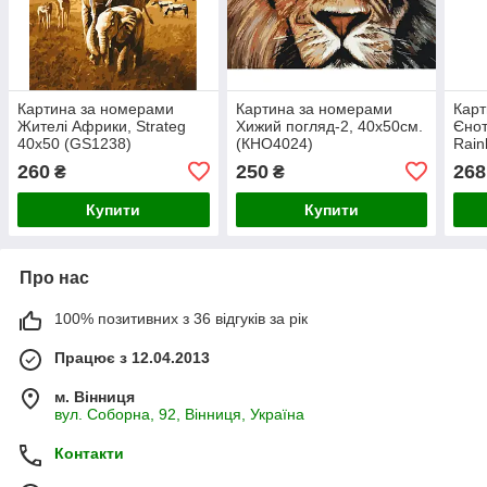
Картина за номерами
Картина за номерами
Карт
Жителі Африки, Strateg
Хижий погляд-2, 40х50см.
Єнот
40х50 (GS1238)
(КНО4024)
Rain
40х5
260
250
268
₴
₴
Купити
Купити
Про нас
100% позитивних з 36 відгуків за рік
Працює з 12.04.2013
м. Вінниця
вул. Соборна, 92, Вінниця, Україна
Контакти