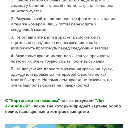
Краски высыхают очень быстро! Убедитесь, что
крышка у баночки с краской плотно закрыта, когда она
не используется.
Разукрашивайте постепенно все фрагменты с одним
и тем же номером, лишь потом переходите к
следующей краске.
Не оставляйте кисти в краске! Вымойте кисть
тщательно сразу после использования и дайте
возможность просохнуть перед следующим этапом.
Акриловые краски имеют повышенную прочность,
поэтому их очень трудно смыть после высыхания.
Не допускайте полного высыхания краски на руках,
одежде или предметах интерьера! Отмойте ее как
можно быстрее. Напоминаем: краска не токсична, но
очень быстро высыхает на поверхностях!
С
"Картинами по номерам"
так же покупают
"Лак
акриловый"
, покрытие которым придаёт картине особо
яркие, насыщенные и контрастные цвета
.