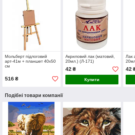
Мольберт підлоговий
Акриловий лак (матовий,
Лак 
арт-41м + планшет 40х50
20мл.) (Л-171)
20мл
см
42
42
₴
516
₴
Купити
Подібні товари компанії