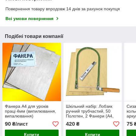
Повернення товару впродовж 14 днів за рахунок покупця
Всі умови повернення
Подібні товари компанії
Фанера А4 для уроків
Шкільний набір: Лобзик
Сиза
праці 4мм (випилювання,
ручний трубчастий, 50
коль
випалювання)
Полотен, 2 Фанери (А4,
арку
4мм, сорт-3) на урок праці
90
420
75
₴/лист
₴
в школі (KT0008)
Купити
Купити