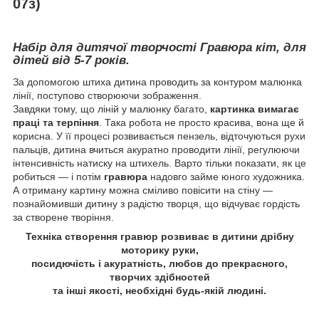
07з)
Набір для дитячої творчості Гравюра кіт, для
дітей від 5-7 років.
За допомогою штиха дитина проводить за контуром малюнка
лінії, поступово створюючи зображення.
Завдяки тому, що ліній у малюнку багато,
картинка вимагає
праці та терпіння
. Така робота не просто красива, вона ще й
корисна. У її процесі розвивається пензель, відточуються рухи
пальців, дитина вчиться акуратно проводити лінії, регулюючи
інтенсивність натиску на штихель. Варто тільки показати, як це
робиться — і потім
гравюра
надовго займе юного художника.
А отриману картину можна сміливо повісити на стіну —
познайомивши дитину з радістю творця, що відчуває гордість
за створене творіння.
Техніка створення гравюр розвиває в дитини дрібну
моторику руки,
посидючість і акуратність, любов до прекрасного,
творчих здібностей
та інші якості, необхідні будь-якій людині.