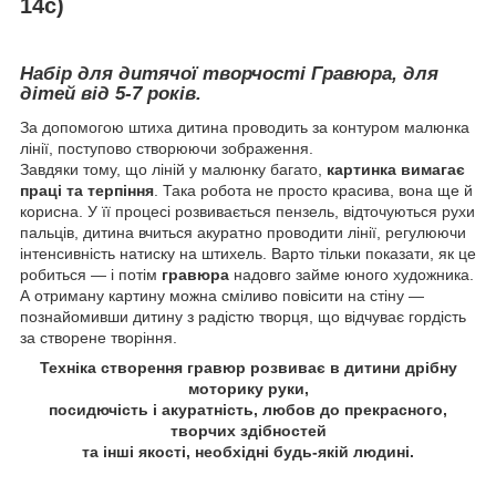
14с)
Набір для дитячої творчості Гравюра, для
дітей від 5-7 років.
За допомогою штиха дитина проводить за контуром малюнка
лінії, поступово створюючи зображення.
Завдяки тому, що ліній у малюнку багато,
картинка вимагає
праці та терпіння
. Така робота не просто красива, вона ще й
корисна. У її процесі розвивається пензель, відточуються рухи
пальців, дитина вчиться акуратно проводити лінії, регулюючи
інтенсивність натиску на штихель. Варто тільки показати, як це
робиться — і потім
гравюра
надовго займе юного художника.
А отриману картину можна сміливо повісити на стіну —
познайомивши дитину з радістю творця, що відчуває гордість
за створене творіння.
Техніка створення гравюр розвиває в дитини дрібну
моторику руки,
посидючість і акуратність, любов до прекрасного,
творчих здібностей
та інші якості, необхідні будь-якій людині.