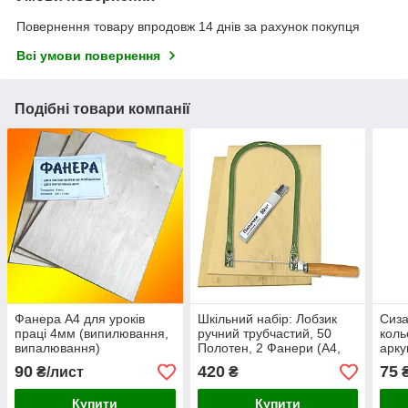
Повернення товару впродовж 14 днів за рахунок покупця
Всі умови повернення
Подібні товари компанії
Фанера А4 для уроків
Шкільний набір: Лобзик
Сиза
праці 4мм (випилювання,
ручний трубчастий, 50
коль
випалювання)
Полотен, 2 Фанери (А4,
арку
4мм, сорт-3) на урок праці
90
420
75
₴/лист
₴
в школі (KT0008)
Купити
Купити