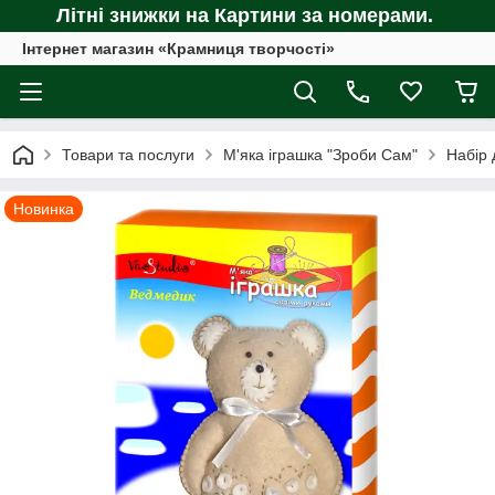
Літні знижки на Картини за номерами.
Інтернет магазин «Крамниця творчості»
Товари та послуги
М'яка іграшка "Зроби Сам"
Набір 
Новинка