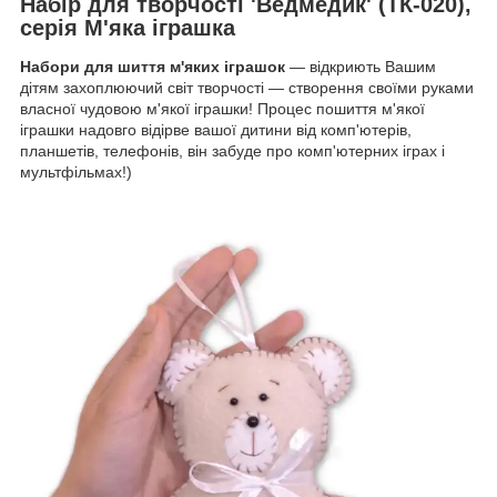
Набір для творчості 'Ведмедик' (ТК-020),
серія М'яка іграшка
Набори для шиття м'яких іграшок
― відкриють Вашим
дітям захоплюючий світ творчості ― створення своїми руками
власної чудовою м'якої іграшки! Процес пошиття м'якої
іграшки надовго відірве вашої дитини від комп'ютерів,
планшетів, телефонів, він забуде про комп'ютерних іграх і
мультфільмах!)