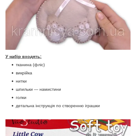
У набір входять:
тканина (фліс)
викрійка
нитки
шпильки ― намистини
голки
детальна інструкція по створенню іграшки