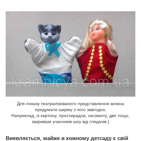
Для показу театралізованого представлення можна
придумати ширму з чого завгодно,
Наприклад, із картону, простирадла, оксамиту, двп тощо,
закривши учасників шоу від глядачів.)
Виявляється, майже в кожному детсаду є свій