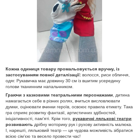
Кожна одиниця товару промальовується вручну, із
застосуванням повної деталізації:
волосся, риси обличчя,
одяг. Рукавичка має довжину 30 см із вшитим усередину
голови тканинним напальчником.
Граючи з казковими театральними персонажами
, дитина
намагається себе в різних ролях, вчиться висловлювати
думки, оцінювати вчинки героїв, освоює правила етикету. Така
гра сприяє розвитку фантазії, артистичних здібностей,
ініціативності, пам'яті. Крім того,
рукавичні лялькові театри
розвивають
дрібну моторику рук і рухову активність малюка.
І, нарешті, ляльковий театр — це чудова можливість зібратися
всією сім'єю та весело провести час!