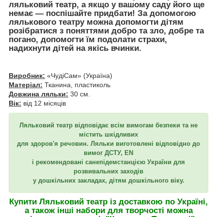
ляльковий театр
, а якщо у вашому саду його ще
немає —
поспішайте придбати!
За допомогою
лялькового театру можна
допомогти дітям
розібратися з поняттями добро та зло, добре та
погано, допомогти їм подолати страхи
,
надихнути дітей на якісь вчинки.
Виробник:
«ЧудіСам» (Україна)
Матеріал:
Тканина, пластиколь
Довжина ляльки:
30 см.
Вік:
від 12 місяців
Ляльковий театр відповідає всім вимогам безпеки та не
містить шкідливих
для здоров'я речовин. Ляльки виготовлені відповідно до
вимог ДСТУ, EN
і рекомендовані санепідемстанцією України для
розвивальних заходів
у дошкільних закладах,
дітям дошкільного віку.
Купити Ляльковий театр із доставкою по Україні,
а також інші набори для творчості можна