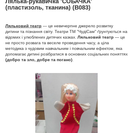
Лялька-рукавичка 'СОБАЧКА'
(пластизоль, тканина) (В083)
Ляльковий театр
— це невичерпне джерело розвитку
дитини та пізнання світу. Театри ТМ "ЧудіСам" ґрунтуються на
відомих і улюблених дитячих казках.
Ляльковий театр
— це
не просто розвага та веселе проведення часу, а ціла
методика з чудовим навчальним і повчальним ефектом, яка
допомагає дитині розібратися в основних соціальних поняттях
(добро та зло, добре та погано)
.