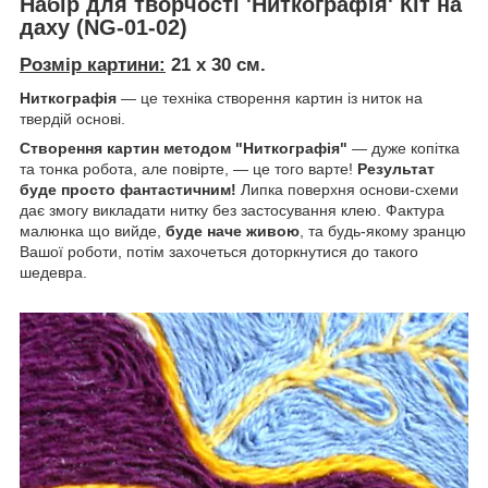
Набір для творчості 'Ниткографія' Кіт на
даху (NG-01-02)
Розмір картини:
21 x 30 см.
Ниткографія
— це техніка створення картин із ниток на
твердій основі.
Створення картин методом "Ниткографія"
— дуже копітка
та тонка робота, але повірте, — це того варте!
Результат
буде просто фантастичним!
Липка поверхня основи-схеми
дає змогу викладати нитку без застосування клею. Фактура
малюнка що вийде,
буде наче живою
, та будь-якому зранцю
Вашої роботи, потім захочеться доторкнутися до такого
шедевра.