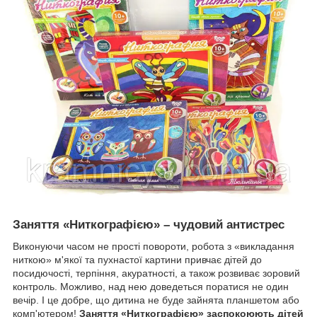
Заняття «Ниткографією» – чудовий антистрес
Виконуючи часом не прості повороти, робота з «викладання
ниткою» м'якої та пухнастої картини привчає дітей до
посидючості, терпіння, акуратності, а також розвиває зоровий
контроль. Можливо, над нею доведеться поратися не один
вечір. І це добре, що дитина не буде зайнята планшетом або
комп'ютером!
Заняття «Ниткографією» заспокоюють дітей