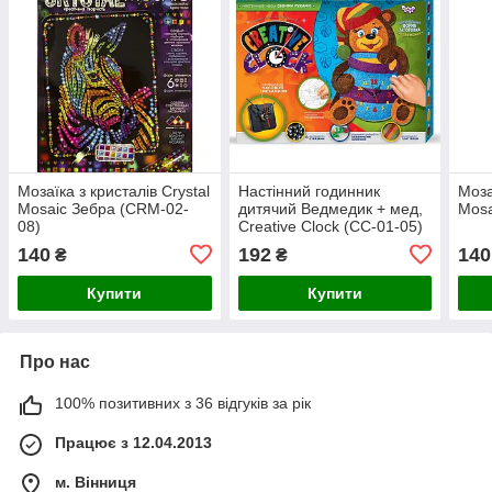
Мозаїка з кристалів Crystal
Настінний годинник
Моза
Mosaic Зебра (CRM-02-
дитячий Ведмедик + мед,
Mosa
08)
Creative Clock (СС-01-05)
140
192
140
₴
₴
Купити
Купити
Про нас
100% позитивних з 36 відгуків за рік
Працює з 12.04.2013
м. Вінниця