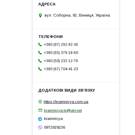
вул. Соборна, 92, Вінниця, Україна
+380 (97) 292-92-36
+380 (93) 379-18-60
+380 (50) 232-12-76
+380 (67) 704-41-23
https://kramnicya.com.ua
kramnicya.tv@ukr.net
kramnicya
0972929236