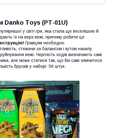
м Danko Тoys (РТ-01U)
улярнішої у світі гри, яка стала ще веселішою й
дають їх на верх вежі, причому робити це
нструкцію!
Гравцям необхідно
ливість, стежачи за балансом і кутом нахилу
 руйнування вежі. Чергність ходів визначають самі
ика, але може статися так, що Ви самі опинитеся
лькість брусків у наборі: 56 штук.