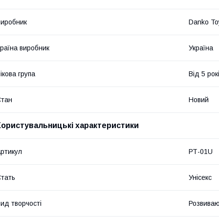
иробник
Danko To
раїна виробник
Україна
ікова група
Від 5 рок
Стан
Новий
Користувальницькі характеристики
ртикул
РТ-01U
тать
Унісекс
ид творчості
Розвиваюч