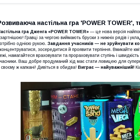
Розвиваюча настільна гра 'POWER TOWER', т
Настільна гра Дженга «POWER TOWER»
— це нова версія найпоп
зартнішою! Гравці за чергою виймають бруски з нижніх рядів і укла
отрібно однією рукою.
Завдання учасників — не зруйнувати ко
концентруватися, зосередитися й проявити терпіння. Вмикайте кміт
ежі, намагайтеся враховувати та прораховувати ступінь і швидкість
часники. Ваш добре продуманий хід має стати ловицею для суперн
 своєму ж капкані! Дивіться в обидва!
Виграє — найуважніший!
Кі