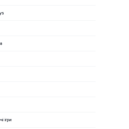
ys
ів
і ігри