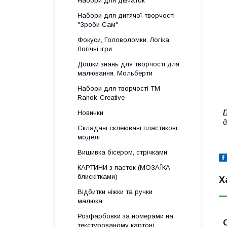
Набори для дівчаток
Набори для дитячої творчості
"Зроби Сам"
Фокуси, Головоломки, Логіка,
Логічні ігри
Дошки знань для творчості для
малювання. Мольберти
Набори для творчості ТМ
Ranok-Creative
П
Новинки
д
Складані склеювані пластикові
моделі
Вишивка бісером, стрічками
КАРТИНИ з паєток (МОЗАЇКА
блискітками)
Х
Відбитки ніжки та ручки
малюка
Розфарбовки за номерами на
текстурованому картоні