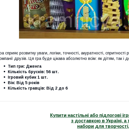
ра сприяє розвитку уваги, логіки, точності, акуратності, спритності
омпанії друзів. Ця гра буде цікава абсолютно всім: як дітям, так і 
Тип гри: Дженга
Кількість брусків: 56 шт.
Ігровий кубик 1 шт.
Вік: Від 5 років
Кількість гравців: Від 2 до 6
Купити настільні або підлогові і
з доставкою в Україні, а 
набори для творчості