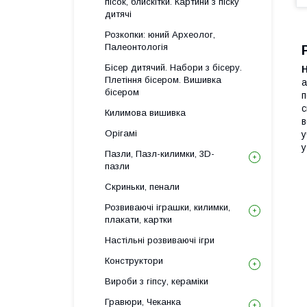
пісок, блискітки. Картини з піску
дитячі
Розкопки: юний Археолог,
Палеонтологія
Бісер дитячий. Набори з бісеру.
Плетіння бісером. Вишивка
а
бісером
п
с
Килимова вишивка
в
Орігамі
у
у
Пазли, Пазл-килимки, 3D-
пазли
Скриньки, пенали
Розвиваючі іграшки, килимки,
плакати, картки
Настільні розвиваючі ігри
Конструктори
Вироби з гіпсу, кераміки
Гравюри, Чеканка