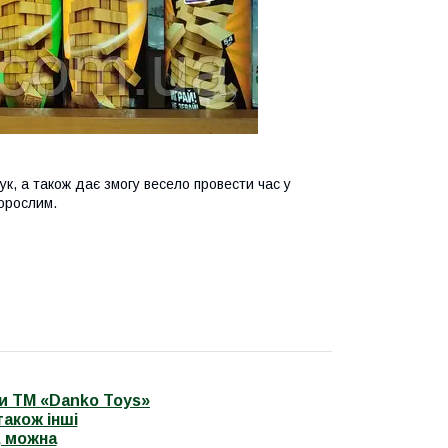
 рук, а також дає змогу весело провести час у
дорослим.
гри ТМ «Danko Toys»
також інші
, можна