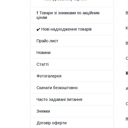
В
❗ Товари зі знижками по акційним
цінам
К
✔️ Нові надходження товарів
Прайс-лист
В
Новини
Статті
Фотогалерея
Скачати безкоштовно
А
Часто задавані питання
С
Знижки
В
Договір оферти