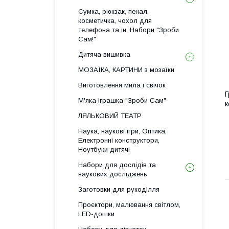
Сумка, рюкзак, пенал,
косметичка, чохол для
телефона та ін. Набори "Зроби
Сам!"
Дитяча вишивка
МОЗАЇКА, КАРТИНИ з мозаїки
Виготовлення мила і свічок
Г
М'яка іграшка "Зроби Сам"
к
ЛЯЛЬКОВИЙ ТЕАТР
Наука, наукові ігри, Оптика,
Електронні конструктори,
Ноутбуки дитячі
Набори для дослідів та
наукових досліджень
Заготовки для рукоділля
Проєктори, малювання світлом,
LED-дошки