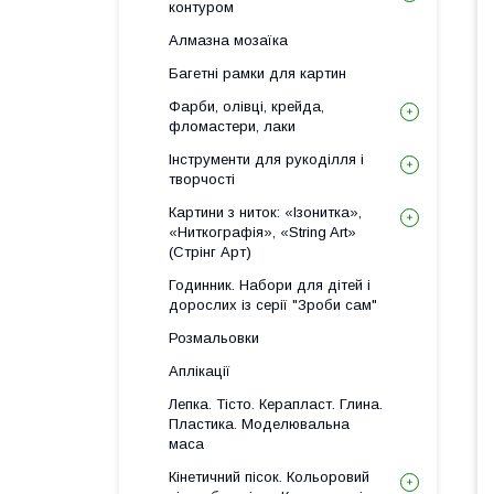
контуром
Алмазна мозаїка
Багетні рамки для картин
Фарби, олівці, крейда,
фломастери, лаки
Інструменти для рукоділля і
творчості
Картини з ниток: «Ізонитка»,
«Ниткографія», «String Art»
(Стрінг Арт)
Годинник. Набори для дітей і
дорослих із серії "Зроби сам"
Розмальовки
Аплікації
Лепка. Тісто. Керапласт. Глина.
Пластика. Моделювальна
маса
Кінетичний пісок. Кольоровий