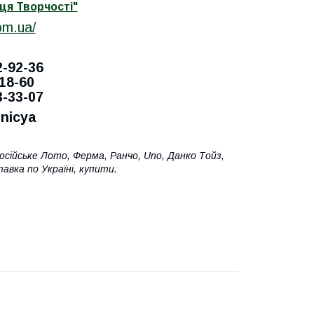
ця Творчості"
om.ua/
2-92-36
-18-60
3-33-07
nicya
Російське Лото, Ферма, Ранчо, Uno, Данко Тойз,
авка по Україні, купити.