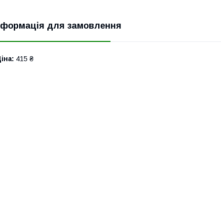
нформація для замовлення
іна:
415 ₴