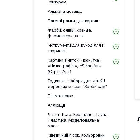
контуром
Алмазна мозаїка
Багетні рамки для картин
Фарби, олівці, крейда,
фломастери, лаки
Інструменти для рукоділля і
творчості
Картини з ниток: «Ізонитка»,
«Ниткографія», «String Art»
(Стрінг Арт)
Годинник. Набори для дітей і
дорослих із серії "Зроби сам"
Розмальовки
Аплікації
Лепка. Тісто. Керапласт. Глина.
Пластика. Моделювальна
маса
Кінетичний пісок. Кольоровий