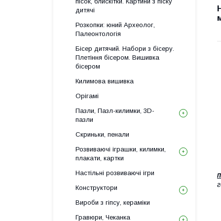
пісок, блискітки. Картини з піску
дитячі
Розкопки: юний Археолог,
Палеонтологія
Бісер дитячий. Набори з бісеру.
Плетіння бісером. Вишивка
бісером
Килимова вишивка
Орігамі
Пазли, Пазл-килимки, 3D-
пазли
Скриньки, пенали
Розвиваючі іграшки, килимки,
плакати, картки
Настільні розвиваючі ігри
п
г
Конструктори
Вироби з гіпсу, кераміки
Гравюри, Чеканка