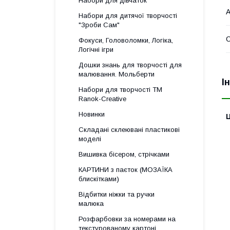
Набори для дівчаток
А
Набори для дитячої творчості
"Зроби Сам"
С
Фокуси, Головоломки, Логіка,
Логічні ігри
Дошки знань для творчості для
малювання. Мольберти
І
Набори для творчості ТМ
Ranok-Creative
Новинки
Ц
Складані склеювані пластикові
моделі
Вишивка бісером, стрічками
КАРТИНИ з паєток (МОЗАЇКА
блискітками)
Відбитки ніжки та ручки
малюка
Розфарбовки за номерами на
текстурованому картоні