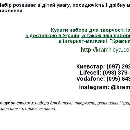
Набір розвиває в дітей увагу, посидючість і дрібну 
мислення.
Купити набори для творчості із
з доставкою в Україні, а також інші набо
в інтернет-магазині "Крамн
http://kramnicya.c
Киевстар: (097) 29
Lifecell: (093) 379
Vodafone: (095) 64
Instagram: @kram
ошук за словами:
набори для дитячої творчості, розвивальні ігри
оловоломки, дерев'яні пазли