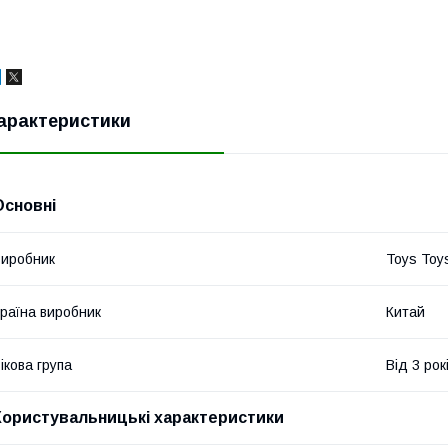
арактеристики
Основні
иробник
Toys Toy
раїна виробник
Китай
ікова група
Від 3 рок
Користувальницькі характеристики