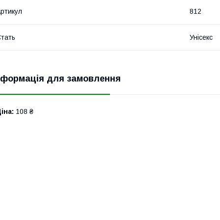
ртикул
812
тать
Унісекс
нформація для замовлення
іна:
108 ₴