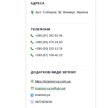
вул. Соборна, 92, Вінниця, Україна
+380 (97) 292-92-36
+380 (93) 379-18-60
+380 (50) 232-12-76
+380 (67) 704-41-23
https://kramnicya.com.ua
kramnicya.tv@ukr.net
kramnicya
0972929236