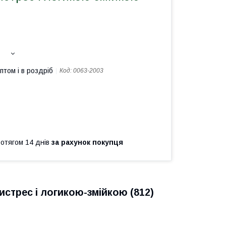
птом і в роздріб
Код:
0063-2003
ротягом 14 днів
за рахунок покупця
тистрес і логикою-змійкою (812)