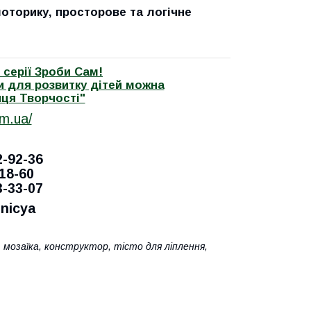
моторику, просторове та логічне
 серії Зроби Сам!
ри для розвитку дітей можна
иця Творчостi"
om.ua/
2-92-36
-18-60
3-33-07
nicya
, мозаїка, конструктор, тісто для ліплення,