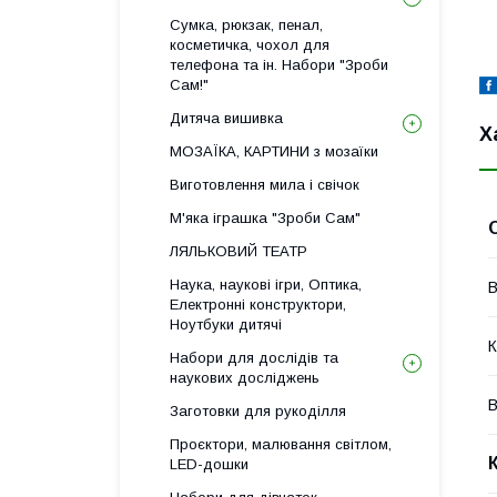
Сумка, рюкзак, пенал,
косметичка, чохол для
телефона та ін. Набори "Зроби
Сам!"
Дитяча вишивка
Х
МОЗАЇКА, КАРТИНИ з мозаїки
Виготовлення мила і свічок
М'яка іграшка "Зроби Сам"
ЛЯЛЬКОВИЙ ТЕАТР
Наука, наукові ігри, Оптика,
В
Електронні конструктори,
Ноутбуки дитячі
К
Набори для дослідів та
наукових досліджень
В
Заготовки для рукоділля
Проєктори, малювання світлом,
LED-дошки