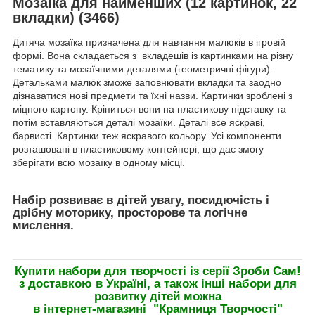
Мозаїка для найменших (12 картинок, 22
вкладки) (3466)
Дитяча мозаїка призначена для навчання малюків в ігровій
формі. Вона складається з вкладешів із картинками на різну
тематику та мозаїчними деталями (геометричні фігури).
Детальками малюк зможе заповнювати вкладки та заодно
дізнаватися нові предмети та їхні назви. Картинки зроблені з
міцного картону. Кріпиться вони на пластикову підставку та
потім вставляються деталі мозаїки. Деталі все яскраві,
барвисті. Картинки теж яскравого кольору. Усі компоненти
розташовані в пластиковому контейнері, що дає змогу
зберігати всю мозаїку в одному місці.
Набір розвиває в дітей увагу, посидючість і
дрібну моторику, просторове та логічне
мислення.
Купити набори для творчості із серії Зроби Сам!
з доставкою в Україні, а також інші набори для
розвитку дітей можна
в інтернет-магазині "Крамниця Творчостi"