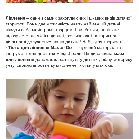
Ліплення
– один з самих захоплюючих і цікавих видів дитячої
творчості. Вона дає можливість навіть найменшій дитині
відчути себе майстром і творцем. І ви, батьки, навіть не
підозрюєте, до якоїсь дивної, розвиваючої та корисної
діяльності долучається ваша дитина! Набір для творчості
«Тісто для ліплення Master Do»
– чудовий матеріал та
інструмент для дітей віком від 3 років. Ця дивовижна
маса
для ліплення
допомагає розвинути у дитини дрібну моторику,
уяву, сприяють розвитку мислення і логіки у малюка.