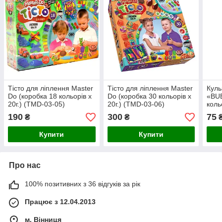
Тісто для ліплення Master
Тісто для ліплення Master
Куль
Do (коробка 18 кольорів х
Do (коробка 30 кольорів х
«BU
20г.) (TMD-03-05)
20г.) (ТМD-03-06)
коль
190
300
75
₴
₴
Купити
Купити
Про нас
100% позитивних з 36 відгуків за рік
Працює з 12.04.2013
м. Вінниця