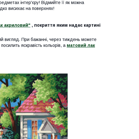
едметах інтер'єру! Відмийте її як можна
дко висихає на поверхнях!
ак акриловий"
, покриття яким надає картині
ий вигляд. При бажанні, через тиждень можете
посилить яскравість кольорів, а
матовий лак