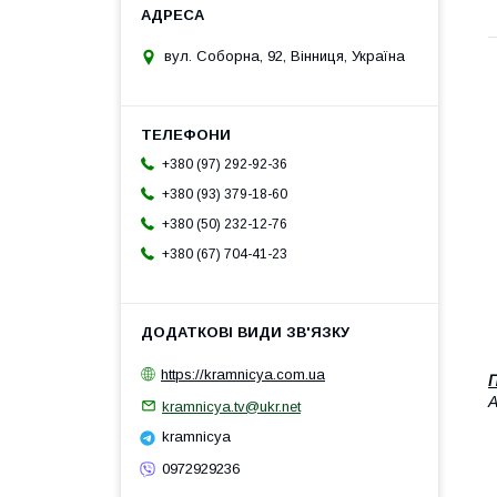
вул. Соборна, 92, Вінниця, Україна
+380 (97) 292-92-36
+380 (93) 379-18-60
+380 (50) 232-12-76
+380 (67) 704-41-23
https://kramnicya.com.ua
П
A
kramnicya.tv@ukr.net
kramnicya
0972929236