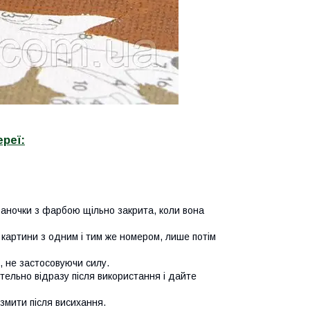
реї:
аночки з фарбою щільно закрита, коли вона
картини з одним і тим же номером, лише потім
, не застосовуючи силу.
етельно відразу після використання і дайте
змити після висихання.