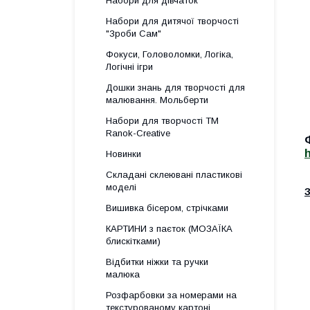
Набори для дівчаток
Набори для дитячої творчості
"Зроби Сам"
Фокуси, Головоломки, Логіка,
Логічні ігри
Дошки знань для творчості для
малювання. Мольберти
Набори для творчості ТМ
Ranok-Creative
Новинки
Складані склеювані пластикові
моделі
З
Вишивка бісером, стрічками
КАРТИНИ з паєток (МОЗАЇКА
блискітками)
Відбитки ніжки та ручки
малюка
Розфарбовки за номерами на
текстурованому картоні