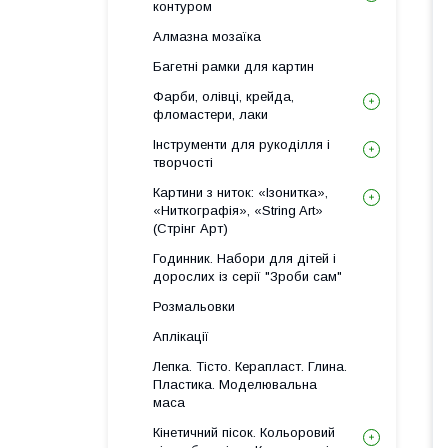
контуром
Алмазна мозаїка
Багетні рамки для картин
Фарби, олівці, крейда,
фломастери, лаки
Інструменти для рукоділля і
творчості
Картини з ниток: «Ізонитка»,
«Ниткографія», «String Art»
(Стрінг Арт)
Годинник. Набори для дітей і
дорослих із серії "Зроби сам"
Розмальовки
Аплікації
Лепка. Тісто. Керапласт. Глина.
Пластика. Моделювальна
маса
Кінетичний пісок. Кольоровий