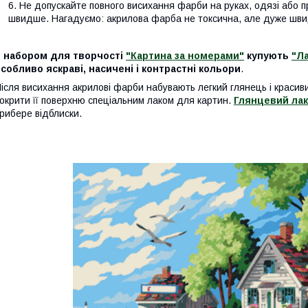
Не допускайте повного висихання фарби на руках, одязі або пр
швидше. Нагадуємо: акрилова фарба не токсична, але дуже шви
З набором для творчості
"Картина за номерами"
купують
"Л
собливо яскраві, насичені і контрастні кольори
.
ісля висихання акрилові фарби набувають легкий глянець і красив
окрити її поверхню спеціальним лаком для картин.
Глянцевий лак
рибере відблиски.