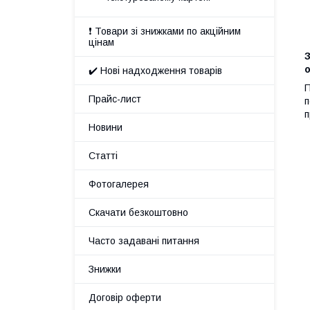
❗ Товари зі знижками по акційним
цінам
о
✔️ Нові надходження товарів
П
Прайс-лист
п
п
Новини
Статті
Фотогалерея
Скачати безкоштовно
Часто задавані питання
Знижки
Договір оферти