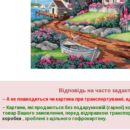
Відповідь на часто задає
– А не пошкодиться чи картина при транспортуванні, а
–
Картини, які продаються без подарунковій (гарної) к
товар Вашого замовлення,
перед відправкою транспо
коробки
, зроблені з щільного гофрокартону.