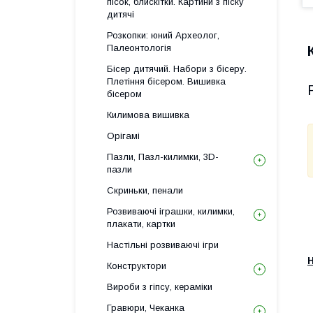
пісок, блискітки. Картини з піску
дитячі
Розкопки: юний Археолог,
Палеонтологія
Бісер дитячий. Набори з бісеру.
Плетіння бісером. Вишивка
бісером
Килимова вишивка
Орігамі
Пазли, Пазл-килимки, 3D-
пазли
Скриньки, пенали
Розвиваючі іграшки, килимки,
плакати, картки
Настільні розвиваючі ігри
Н
Конструктори
Вироби з гіпсу, кераміки
Гравюри, Чеканка