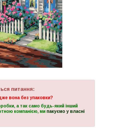
ться питання:
дже вона без упаковки?
оробки,
а так само будь-який інший
ртною компанією, ми
пакуємо у власні