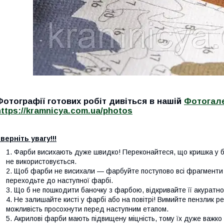
Фотографії готових робіт дивіться в нашій
Фотогале
https://kramnicya.com.ua/photos
верніть увагу!!!
Фарби висихають дуже швидко! Переконайтеся, що кришка у б
не використовується.
Щоб фарби не висихали — фарбуйте поступово всі фрагменти 
переходьте до наступної фарбі.
Що б не пошкодити баночку з фарбою, відкривайте її акуратно
Не залишайте кисті у фарбі або на повітрі! Вимийте пензлик р
можливість просохнути перед наступним етапом.
Акрилові фарби мають підвищену міцність, тому їх дуже важко 