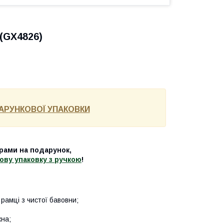
(GX4826)
АРУНКОВОЇ УПАКОВКИ
рами на подарунок,
ову упаковку з ручкою
!
рамці з чистої бавовни;
кна;