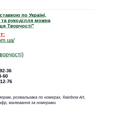
ставкою по Україні,
і та рукоділля можна
иця Творчості"
т:
om.ua/
ворчості)
92-36
8-60
-12-76
мерам, розмальовка по номерах, Rainbow Art,
 цифр, малювання за номерами