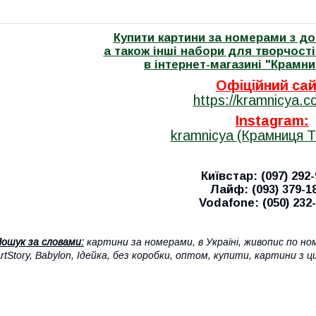
Купити картини за номерами з до
а також інші набори для творчост
в інтернет-магазині "Крамн
Офіційний сай
https://kramnicya.c
Instagram:
kramnicya (Крамниця Т
Київстар: (097) 292-
Лайф: (093) 379-1
Vodafone: (050) 232
ошук за словами:
картини за номерами, в Україні, живопис по но
rtStory, Babylon, Ідейка, без коробки, оптом, купити, картини з