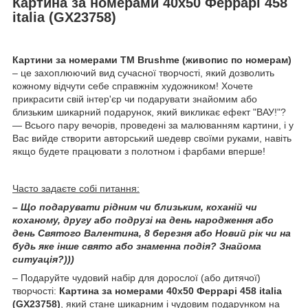
Картина за номерами 40х50 Феррарі 458
italia (GX23758)
Картини за номерами ТМ Brushme (живопис по номерам)
– це захоплюючий вид сучасної творчості, який дозволить
кожному відчути себе справжнім художником! Хочете
прикрасити свій інтер'єр чи подарувати знайомим або
близьким шикарний подарунок, який викликає ефект "ВАУ!"?
— Всього пару вечорів, проведені за малюванням картини, і у
Вас вийде створити авторський шедевр своїми руками, навіть
якщо будете працювати з полотном і фарбами вперше!
Часто задаєте собі питання:
– Що подарувати рідним чи близьким, коханій чи
коханому, другу або подрузі на день народження або
день Святого Валентина, 8 березня або Новий рік чи на
будь яке інше свято або знаменна подія? Знайома
ситуація?)))
– Подаруйте чудовий набір для дорослої (або дитячої)
творчості:
Картина за номерами 40х50 Феррарі 458 italia
(GX23758)
, який стане шикарним і чудовим подарунком на