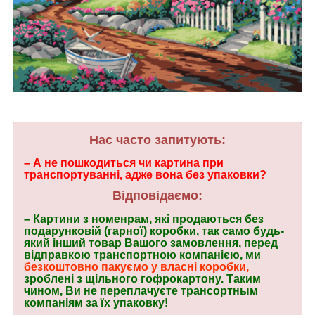
Нас часто запитують:
– А не пошкодиться чи картина при
транспортуванні, адже вона без упаковки?
Відповідаємо:
– Картини з номенрам, які продаються без
подарунковій (гарної) коробки, так само будь-
який інший товар Вашого замовлення, перед
відправкою транспортною компанією, ми
безкоштовно пакуємо у власні коробки,
зроблені з щільного гофрокартону. Таким
чином, Ви не переплачуєте трансортным
компаніям за їх упаковку!