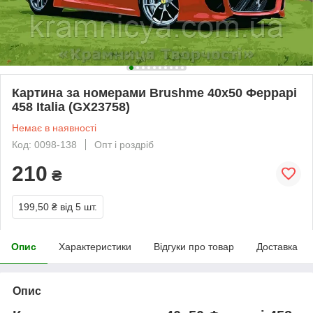
Картина за номерами Brushme 40х50 Феррарі
458 Italia (GX23758)
Немає в наявності
Код: 0098-138
Опт і роздріб
210
₴
199,50 ₴
від 5 шт.
Опис
Характеристики
Відгуки про товар
Доставка
Опис