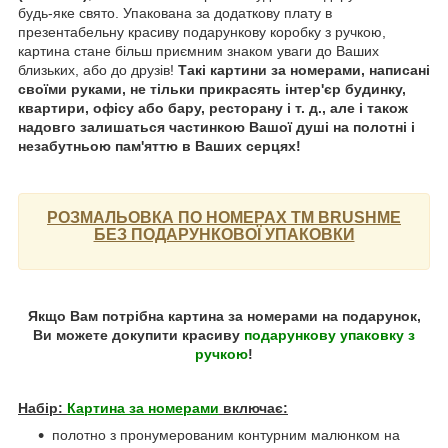
будь-яке свято. Упакована за додаткову плату в
презентабельну красиву подарункову коробку з ручкою,
картина стане більш приємним знаком уваги до Ваших
близьких, або до друзів!
Такі картини за номерами, написані
своїми руками, не тільки прикрасять інтер'єр будинку,
квартири, офісу або бару, ресторану і т. д., але і також
надовго залишаться частинкою Вашої душі на полотні і
незабутньою пам'яттю в Ваших серцях!
РОЗМАЛЬОВКА ПО НОМЕРАХ ТМ BRUSHME
БЕЗ ПОДАРУНКОВОЇ УПАКОВКИ
Якщо Вам потрібна картина за номерами на подарунок,
Ви можете докупити красиву
подарункову упаковку з
ручкою
!
Набір:
Картина за номерами
включає:
полотно з пронумерованим контурним малюнком на