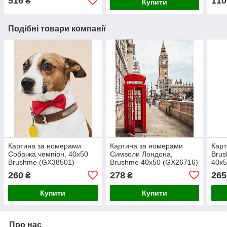
516
110
₴
Купити
Подібні товари компанії
Картина за номерами
Картина за номерами
Карт
Собачка чемпіон, 40х50
Символи Лондона,
Brus
Brushme (GX38501)
Brushme 40х50 (GX26716)
40х5
260
278
265
₴
₴
Купити
Купити
Про нас